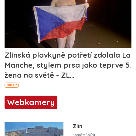
Webkamery
Zlín
náměstí Míru