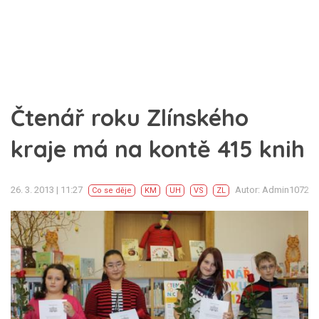
Čtenář roku Zlínského
kraje má na kontě 415 knih
26. 3. 2013 | 11:27
Autor: Admin1072
Co se děje
KM
UH
VS
ZL