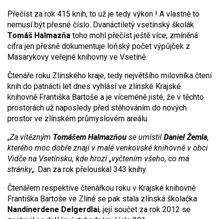
Přečíst za rok 415 knih, to už je tedy výkon ! A vlastně to
nemusí být přesné číslo. Dvanáctiletý vsetínský školák
Tomáš Halmazňa
toho mohl přečíst ještě více, zmíněná
cifra jen přesně dokumentuje loňský počet výpůjček z
Masarykovy veřejné knihovny ve Vsetíně.
Čtenáře roku Zlínského kraje, tedy největšího milovníka čtení
knih do patnácti let dnes vyhlásí ve zlínské Krajské
knihovně Františka Bartoše a je víceméně jisté, že v těchto
prostorách už naposledy před stěhováním do nových
prostor ve zlínském průmyslovém areálu.
„
Za vítězným
Tomášem Halmazňou
se umístil
Daniel Žemla
,
kterého moc dobře znají v malé venkovské knihovně v obci
Vidče na Vsetínsku, kde hrozí „vyčtením všeho, co má
stránky
„. Dan za rok přelouskal 343 knihy.
Čtenářem respektive čtenářkou roku v Krajské knihovně
Františka Bartoše ve Zlíně se pak stala zlínská školačka
Nandinerdene Delgerdlai
, její součet za rok 2012 se