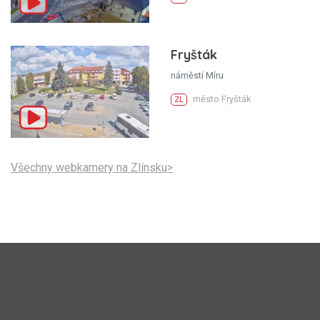
Fryšták
náměstí Míru
město Fryšták
ZL
Všechny webkamery na Zlínsku>