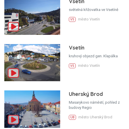
Vsetín
světelná křižovatka ve Vsetíně
město Vsetín
VS
Vsetín
kruhový objezd gen. Klapálka
město Vsetín
VS
Uherský Brod
Masarykovo náměstí, pohled z
budovy Regio
město Uherský Brod
UB