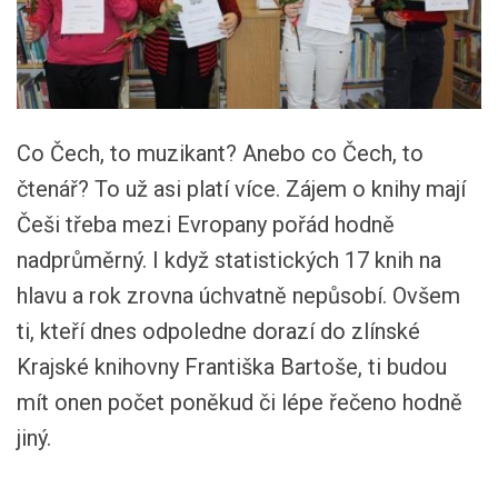
Co Čech, to muzikant? Anebo co Čech, to
čtenář? To už asi platí více. Zájem o knihy mají
Češi třeba mezi Evropany pořád hodně
nadprůměrný. I když statistických 17 knih na
hlavu a rok zrovna úchvatně nepůsobí. Ovšem
ti, kteří dnes odpoledne dorazí do zlínské
Krajské knihovny Františka Bartoše, ti budou
mít onen počet poněkud či lépe řečeno hodně
jiný.