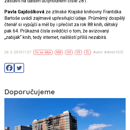
zastavil na dalším úctyhodném čísle 281.
Pavla Gajdošíková
ze zlínské Krajské knihovny Františka
Bartoše uvádí zajímavé upřesňující údaje. Průměrný dospělý
čtenář si vypůjčí a měl by i přečíst za rok 88 knih, dětský
pak 64. Průkazná čísla svědčící o tom, že avizovaný
„
zabiják
“ knih, tedy internet, naštěstí příliš nezabírá.
26. 3. 201311:27
Autor: Admin1072
Co se děje
KM
UH
VS
ZL