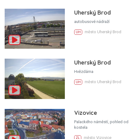
Uherský Brod
autobusové nádraží
město Uherský Brod
UH
Uherský Brod
Hvězdárna
město Uherský Brod
UH
Vizovice
Palackého náměstí, pohled od
kostela
město Vizovice
ZL