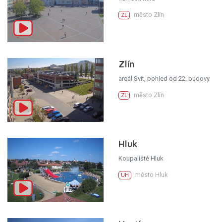
město Zlín
ZL
Zlín
areál Svit, pohled od 22. budovy
město Zlín
ZL
Hluk
Koupaliště Hluk
město Hluk
UH