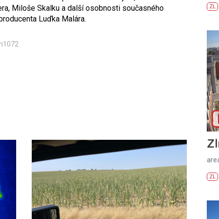
ra, Miloše Skalku a další osobnosti současného
ZL
producenta Luďka Malára.
in1072
Zl
areá
ZL