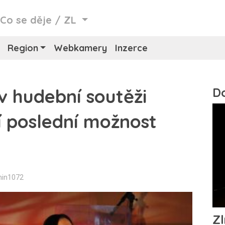
/
Co se děje
/
ZL
Region
Webkamery
Inzerce
v hudební soutěži
í poslední možnost
min1072