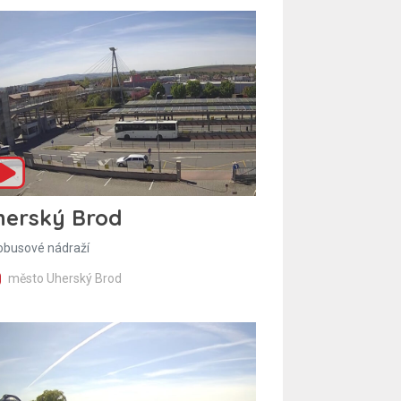
herský Brod
obusové nádraží
město Uherský Brod