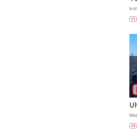
kru
VS
U
Mas
UB