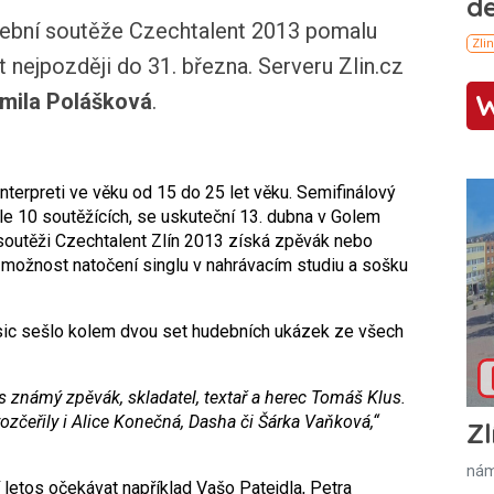
udební soutěže Czechtalent 2013 pomalu
t nejpozději do 31. března. Serveru Zlin.cz
mila Polášková
.
nterpreti ve věku od 15 do 25 let věku. Semifinálový
ále 10 soutěžících, se uskuteční 13. dubna v Golem
 soutěži Czechtalent Zlín 2013 získá zpěvák nebo
 možnost natočení singlu v nahrávacím studiu a sošku
ic sešlo kolem dvou set hudebních ukázek ze všech
es známý zpěvák, skladatel, textař a herec Tomáš Klus.
zčeřily i Alice Konečná, Dasha či Šárka Vaňková,“
Zl
nám
 letos očekávat například Vašo Patejdla, Petra