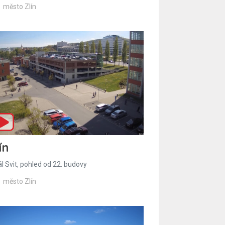
město Zlín
ín
l Svit, pohled od 22. budovy
město Zlín