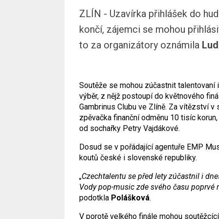
ZLÍN - Uzavírka přihlášek do h
končí, zájemci se mohou přihlási
to za organizátory oznámila
Lud
Soutěže se mohou zúčastnit talentovaní i
výběr, z nějž postoupí do květnového fin
Gambrinus Clubu ve Zlíně. Za vítězství v
zpěvačka finanční odměnu 10 tisíc korun,
od sochařky Petry Vajdákové.
Dosud se v pořádající agentuře EMP Mus
koutů české i slovenské republiky.
„Czechtalentu se před lety zúčastnil i dn
Vody pop-music zde svého času poprvé ro
podotkla
Polášková
.
V porotě velkého finále mohou soutěžcící