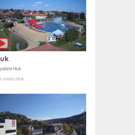
luk
paliště Hluk
město Hluk