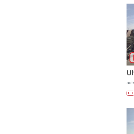
U
aut
UH