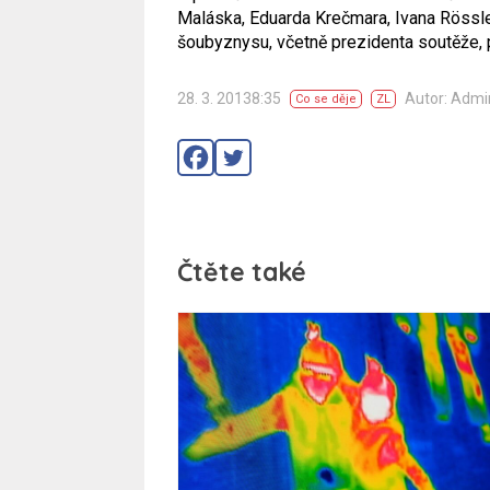
Maláska, Eduarda Krečmara, Ivana Rössle
šoubyznysu, včetně prezidenta soutěže, 
28. 3. 20138:35
Autor: Adm
Co se děje
ZL
Čtěte také