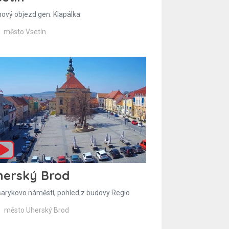
hový objezd gen. Klapálka
město Vsetín
herský Brod
arykovo náměstí, pohled z budovy Regio
město Uherský Brod