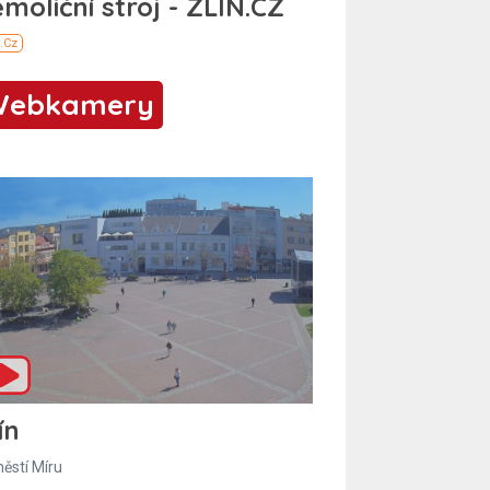
Webkamery
ín
ěstí Míru