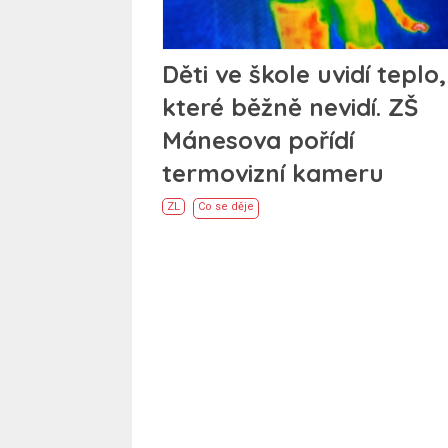
Děti ve škole uvidí teplo,
které běžně nevidí. ZŠ
Mánesova pořídí
termovizní kameru
ZL
Co se děje