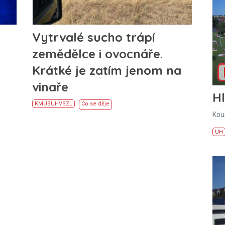
Vytrvalé sucho trápí
zemědělce i ovocnáře.
Krátké je zatím jenom na
vinaře
H
KM
UB
UH
VS
ZL
Co se děje
Kou
UH