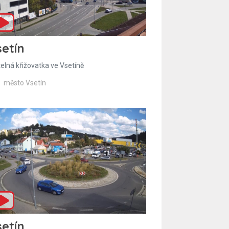
etín
telná křižovatka ve Vsetíně
město Vsetín
etín