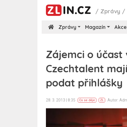
/
Zprávy
Zprávy
Magazín
Akce
Zájemci o účast 
Czechtalent maj
podat přihlášky
28. 3. 2013 | 8:35
Autor: Ad
Co se děje
ZL