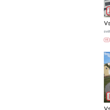
Vs
svě
VS
Vs