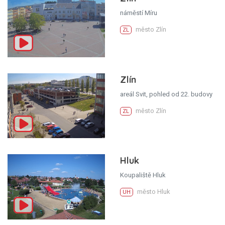
náměstí Míru
město Zlín
ZL
Zlín
areál Svit, pohled od 22. budovy
město Zlín
ZL
Hluk
Koupaliště Hluk
město Hluk
UH