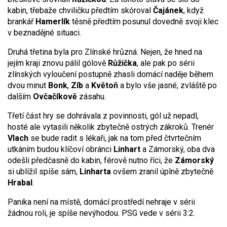
kabin, třebaže chviličku předtím skóroval
Čajánek
, když
brankář
Hamerlík
těsně předtím posunul dovedně svoji klec
v beznadějné situaci.
Druhá třetina byla pro Zlínské hrůzná. Nejen, že hned na
jejím kraji znovu pálil gólově
Růžička
, ale pak po sérii
zlínských vyloučení postupně zhasli domácí naděje během
dvou minut
Bonk
,
Zíb
a
Květoň
a bylo vše jasné, zvláště po
dalším
Ovčačíkově
zásahu.
Třetí část hry se dohrávala z povinnosti, gól už nepadl,
hosté ale vytasili několik zbytečně ostrých zákroků. Trenér
Vlach
se bude radit s lékaři, jak na tom před čtvrtečním
utkáním budou klíčoví obránci
Linhart
a Zámorský, oba dva
odešli předčasně do kabin, férově nutno říci, že
Zámorský
si ublížil spíše sám,
Linharta
ovšem zranil úplně zbytečně
Hrabal
.
Panika není na místě, domácí prostředí nehraje v sérii
žádnou roli, je spíše nevýhodou. PSG vede v sérii 3:2.