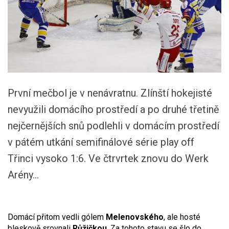
První mečbol je v nenávratnu. Zlínští hokejisté
nevyužili domácího prostředí a po druhé třetině
nejčernějších snů podlehli v domácím prostředí
v pátém utkání semifinálové série play off
Třinci vysoko 1:6. Ve čtrvrtek znovu do Werk
Arény...
Domácí přitom vedli gólem
Melenovského
, ale hosté
bleskově srovnali
Růžičkou
. Za tohoto stavu se šlo do