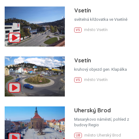
Vsetín
světelná křižovatka ve Vsetíně
město Vsetín
VS
Vsetín
kruhový objezd gen. Klapálka
město Vsetín
VS
Uherský Brod
Masarykovo náměstí, pohled z
budovy Regio
město Uherský Brod
UB