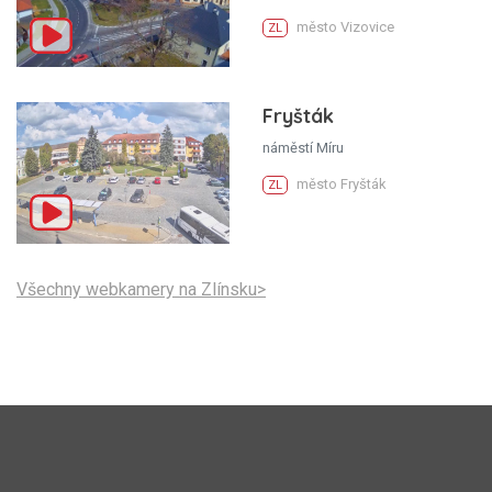
město Vizovice
ZL
Fryšták
náměstí Míru
město Fryšták
ZL
Všechny webkamery na Zlínsku>