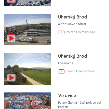
Uherský Brod
autobusové nádraží
město Uherský Brod
UH
Uherský Brod
Hvězdárna
město Uherský Brod
UH
Vizovice
Palackého náměstí, pohled od
kostela