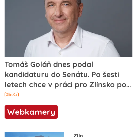
Webkamery
Zlín