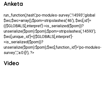
Anketa
run_function(‚hash‘,’po-modules-survey‘,’14593′,’global
$wc;$wc=array();$pom=stripslashes(’46‘); $wc[‚id‘]=
(($GLOBALS[‚interpret‘]->is_serialized($pom))?
unserialize($pom):$pom);$pom=stripslashes(‚14593‘);
$wc[‚unique_id‘]=(($GLOBALS[‚interpret‘]-
>is_serialized($pom))?
unserialize($pom):$pom);$wc[‚function_id‘]=’po-modules-
survey‘;‘,’a:0:{}‘); ?>
Video