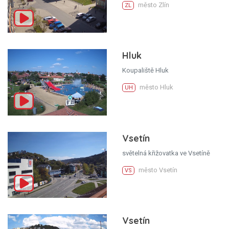
město Zlín
ZL
Hluk
Koupaliště Hluk
město Hluk
UH
Vsetín
světelná křižovatka ve Vsetíně
město Vsetín
VS
Vsetín