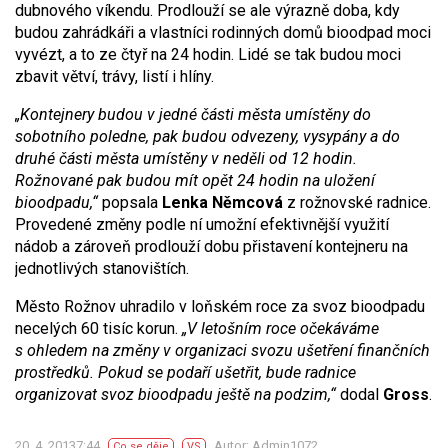
dubnového víkendu. Prodlouží se ale výrazně doba, kdy
budou zahrádkáři a vlastníci rodinných domů bioodpad moci
vyvézt, a to ze čtyř na 24 hodin. Lidé se tak budou moci
zbavit větví, trávy, listí i hlíny.
„Kontejnery budou v jedné části města umístěny do
sobotního poledne, pak budou odvezeny, vysypány a do
druhé části města umístěny v neděli od 12 hodin.
Rožnované pak budou mít opět 24 hodin na uložení
bioodpadu,“
popsala
Lenka Němcová
z rožnovské radnice.
Provedené změny podle ní umožní efektivnější využití
nádob a zároveň prodlouží dobu přistavení kontejneru na
jednotlivých stanovištích.
Město Rožnov uhradilo v loňském roce za svoz bioodpadu
necelých 60 tisíc korun.
„V letošním roce očekáváme
s ohledem na změny v organizaci svozu ušetření finančních
prostředků. Pokud se podaří ušetřit, bude radnice
organizovat svoz bioodpadu ještě na podzim,“
dodal
Gross
.
20. 4. 20137:44
Autor: Admin1072
Co se děje
VS