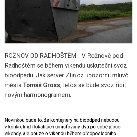
ROŽNOV OD RADHOŠTĚM - V Rožnově pod
Radhoštěm se během víkendu uskuteční svoz
bioodpadu. Jak server Zlin.cz upozornil mluvčí
města
Tomáš Gross
, letos se bude svoz řídit
novým harmonogramem.
Novinkou bude to, že kontejnery na bioodpad nebudou
v konkrétních lokalitách umísťovány dva po sobě jdoucí
víkendy, ale pouze o víkendu během předposledního