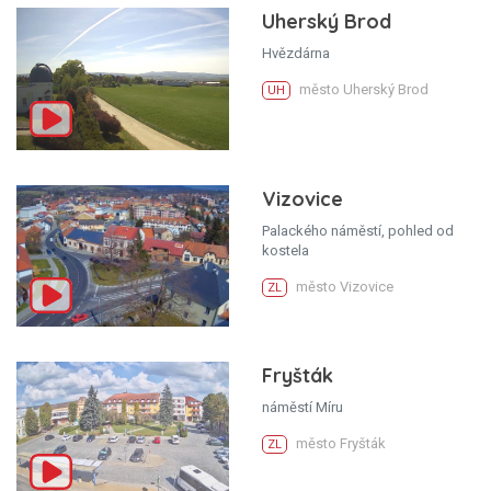
Uherský Brod
Hvězdárna
město Uherský Brod
UH
Vizovice
Palackého náměstí, pohled od
kostela
město Vizovice
ZL
Fryšták
náměstí Míru
město Fryšták
ZL