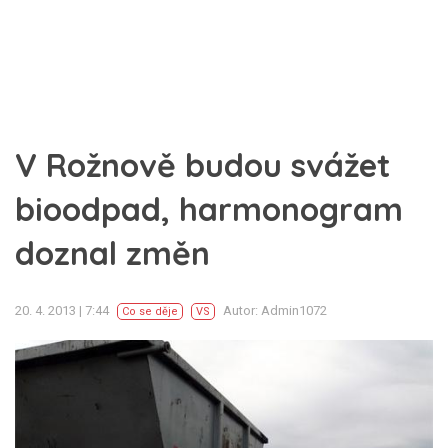
V Rožnově budou svážet
bioodpad, harmonogram
doznal změn
20. 4. 2013 | 7:44
Autor: Admin1072
Co se děje
VS