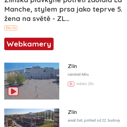
Webkamery
Zlín
náměstí Míru
město Zlín
ZL
Zlín
areál Svit, pohled od 22. budovy