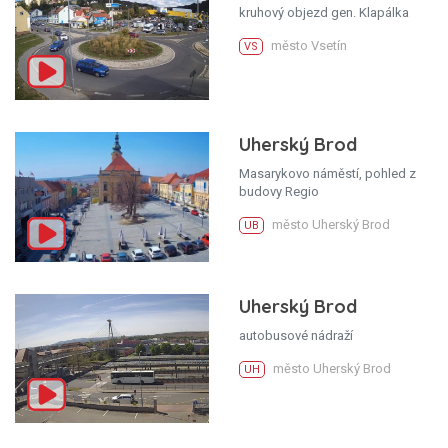
kruhový objezd gen. Klapálka
město Vsetín
VS
Uherský Brod
Masarykovo náměstí, pohled z
budovy Regio
město Uherský Brod
UB
Uherský Brod
autobusové nádraží
město Uherský Brod
UH