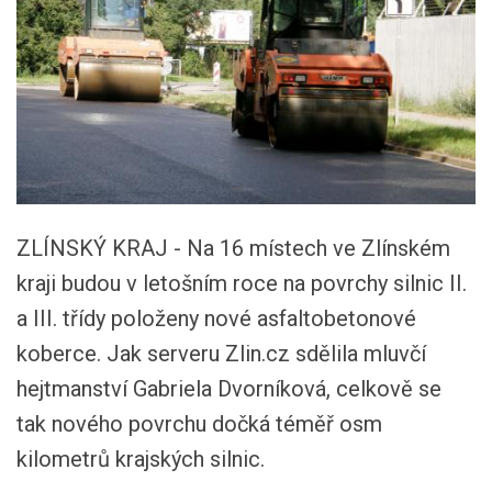
ZLÍNSKÝ KRAJ - Na 16 místech ve Zlínském
kraji budou v letošním roce na povrchy silnic II.
a III. třídy položeny nové asfaltobetonové
koberce. Jak serveru Zlin.cz sdělila mluvčí
hejtmanství Gabriela Dvorníková, celkově se
tak nového povrchu dočká téměř osm
kilometrů krajských silnic.