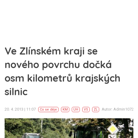
Ve Zlínském kraji se
nového povrchu dočká
osm kilometrů krajských
silnic
20. 4. 2013 | 11:07
Autor: Admin1072
Co se děje
KM
UH
VS
ZL