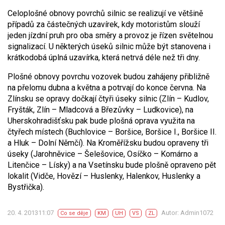
Celoplošné obnovy povrchů silnic se realizují ve většině
případů za částečných uzavírek, kdy motoristům slouží
jeden jízdní pruh pro oba směry a provoz je řízen světelnou
signalizací. U některých úseků silnic může být stanovena i
krátkodobá úplná uzavírka, která netrvá déle než tři dny.
Plošné obnovy povrchu vozovek budou zahájeny přibližně
na přelomu dubna a května a potrvají do konce června. Na
Zlínsku se opravy dočkají čtyři úseky silnic (Zlín – Kudlov,
Fryšták, Zlín – Mladcová a Březůvky – Ludkovice), na
Uherskohradišťsku pak bude plošná oprava využita na
čtyřech místech (Buchlovice – Boršice, Boršice I., Boršice II.
a Hluk – Dolní Němčí). Na Kroměřížsku budou opraveny tři
úseky (Jarohněvice – Šelešovice, Osíčko – Komárno a
Litenčice – Lísky) a na Vsetínsku bude plošně opraveno pět
lokalit (Vidče, Hovězí – Huslenky, Halenkov, Huslenky a
Bystřička).
20. 4. 201311:07
Autor: Admin1072
Co se děje
KM
UH
VS
ZL