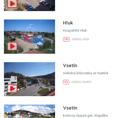
Hluk
Koupaliště Hluk
město Hluk
UH
Vsetín
světelná křižovatka ve Vsetíně
město Vsetín
VS
Vsetín
kruhový objezd gen. Klapálka