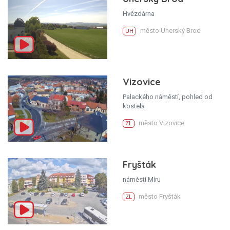
Hvězdárna
město Uherský Brod
UH
Vizovice
Palackého náměstí, pohled od
kostela
město Vizovice
ZL
Fryšták
náměstí Míru
město Fryšták
ZL