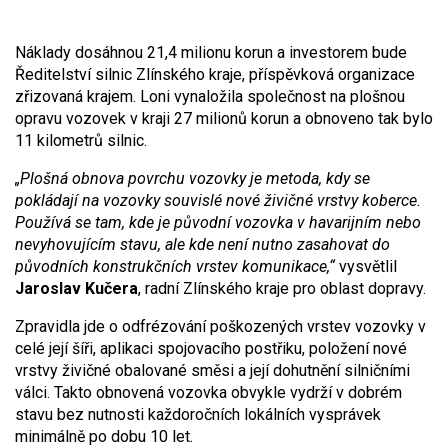
Náklady dosáhnou 21,4 milionu korun a investorem bude
Ředitelství silnic Zlínského kraje, příspěvková organizace
zřizovaná krajem. Loni vynaložila společnost na plošnou
opravu vozovek v kraji 27 milionů korun a obnoveno tak bylo
11 kilometrů silnic.
„Plošná obnova povrchu vozovky je metoda, kdy se
pokládají na vozovky souvislé nové živičné vrstvy koberce.
Používá se tam, kde je původní vozovka v havarijním nebo
nevyhovujícím stavu, ale kde není nutno zasahovat do
původních konstrukčních vrstev komunikace,“
vysvětlil
Jaroslav Kučera
, radní Zlínského kraje pro oblast dopravy.
Zpravidla jde o odfrézování poškozených vrstev vozovky v
celé její šíři, aplikaci spojovacího postřiku, položení nové
vrstvy živičné obalované směsi a její dohutnění silničními
válci. Takto obnovená vozovka obvykle vydrží v dobrém
stavu bez nutnosti každoročních lokálních vysprávek
minimálně po dobu 10 let.