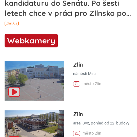
Webkamery
Zlín
náměstí Míru
město Zlín
ZL
Zlín
areál Svit, pohled od 22. budovy
město Zlín
ZL