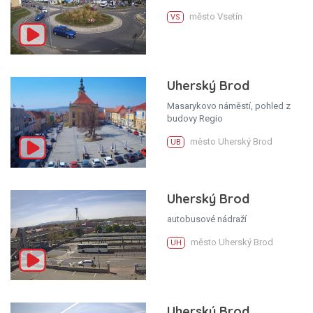
město Vsetín
VS
Uherský Brod
Masarykovo náměstí, pohled z
budovy Regio
město Uherský Brod
UB
Uherský Brod
autobusové nádraží
město Uherský Brod
UH
Uherský Brod