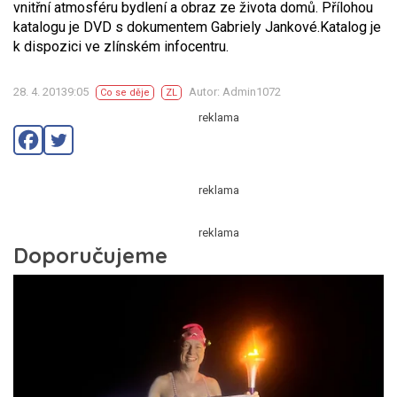
vnitřní atmosféru bydlení a obraz ze života domů. Přílohou
katalogu je DVD s dokumentem Gabriely Jankové.Katalog je
k dispozici ve zlínském infocentru.
28. 4. 20139:05
Autor: Admin1072
Co se děje
ZL