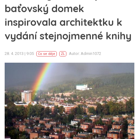
baťovský domek
inspirovala architektku k
vydání stejnojmenné knihy
28. 4. 2013 | 9:05
Autor: Admin1072
Co se děje
ZL