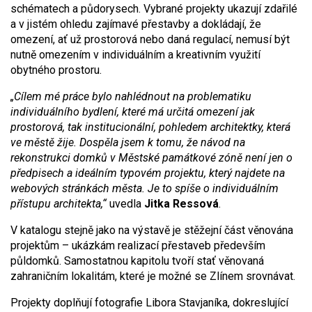
schématech a půdorysech. Vybrané projekty ukazují zdařilé
a v jistém ohledu zajímavé přestavby a dokládají, že
omezení, ať už prostorová nebo daná regulací, nemusí být
nutně omezením v individuálním a kreativním využití
obytného prostoru.
„Cílem mé práce bylo nahlédnout na problematiku
individuálního bydlení, které má určitá omezení jak
prostorová, tak institucionální, pohledem architektky, která
ve městě žije. Dospěla jsem k tomu, že návod na
rekonstrukci domků v Městské památkové zóně není jen o
předpisech a ideálním typovém projektu, který najdete na
webových stránkách města. Je to spíše o individuálním
přístupu architekta,“
uvedla
Jitka Ressová
.
V katalogu stejně jako na výstavě je stěžejní část věnována
projektům – ukázkám realizací přestaveb především
půldomků. Samostatnou kapitolu tvoří stať věnovaná
zahraničním lokalitám, které je možné se Zlínem srovnávat.
Projekty doplňují fotografie Libora Stavjaníka, dokreslující