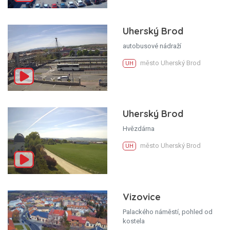
Uherský Brod
autobusové nádraží
město Uherský Brod
UH
Uherský Brod
Hvězdárna
město Uherský Brod
UH
Vizovice
Palackého náměstí, pohled od
kostela