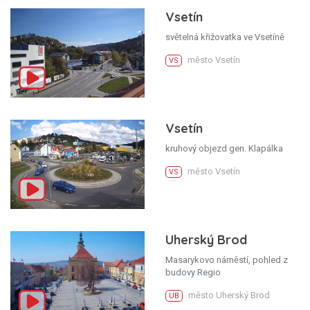
Vsetín
světelná křižovatka ve Vsetíně
město Vsetín
VS
Vsetín
kruhový objezd gen. Klapálka
město Vsetín
VS
Uherský Brod
Masarykovo náměstí, pohled z
budovy Regio
město Uherský Brod
UB