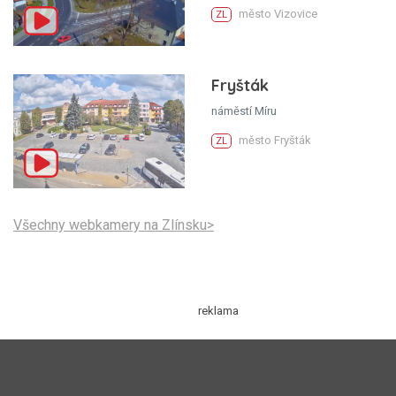
město Vizovice
ZL
Fryšták
náměstí Míru
město Fryšták
ZL
Všechny webkamery na Zlínsku>