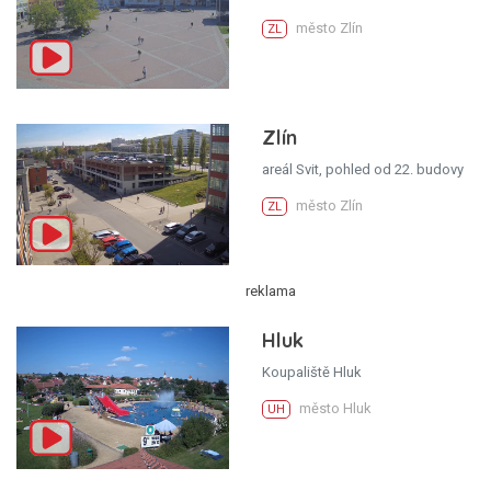
město Zlín
ZL
Zlín
areál Svit, pohled od 22. budovy
město Zlín
ZL
Hluk
Koupaliště Hluk
město Hluk
UH