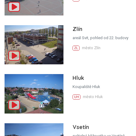
Zlín
areál Svit, pohled od 22. budovy
město Zlín
ZL
Hluk
Koupaliště Hluk
město Hluk
UH
Vsetín
světelná křižovatka ve Vsetíně