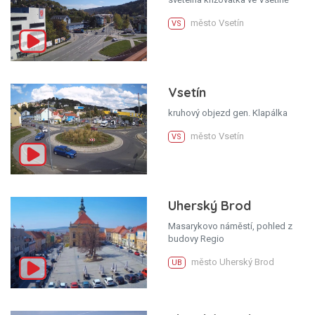
město Vsetín
VS
Vsetín
kruhový objezd gen. Klapálka
město Vsetín
VS
Uherský Brod
Masarykovo náměstí, pohled z
budovy Regio
město Uherský Brod
UB