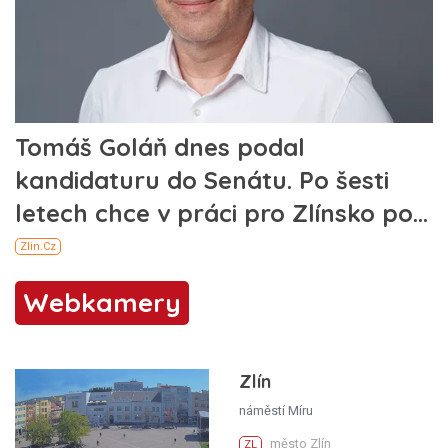
Webkamery
Zlín
náměstí Míru
město Zlín
ZL