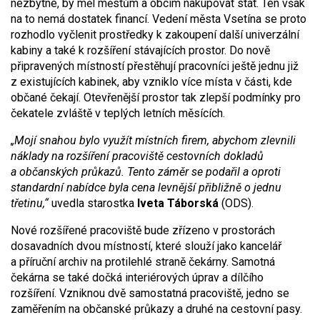
nezbytné, by měl městům a obcím nakupovat stát. Ten však
na to nemá dostatek financí. Vedení města Vsetína se proto
rozhodlo vyčlenit prostředky k zakoupení další univerzální
kabiny a také k rozšíření stávajících prostor. Do nově
připravených místností přestěhují pracovníci ještě jednu již
z existujících kabinek, aby vzniklo více místa v části, kde
občané čekají. Otevřenější prostor tak zlepší podmínky pro
čekatele zvláště v teplých letních měsících.
„Mojí snahou bylo využít místních firem, abychom zlevnili
náklady na rozšíření pracoviště cestovních dokladů
a občanských průkazů. Tento záměr se podařil a oproti
standardní nabídce byla cena levnější přibližně o jednu
třetinu,“
uvedla starostka
Iveta Táborská
(ODS).
Nové rozšířené pracoviště bude zřízeno v prostorách
dosavadních dvou místností, které slouží jako kancelář
a příruční archiv na protilehlé straně čekárny. Samotná
čekárna se také dočká interiérových úprav a dílčího
rozšíření. Vzniknou dvě samostatná pracoviště, jedno se
zaměřením na občanské průkazy a druhé na cestovní pasy.