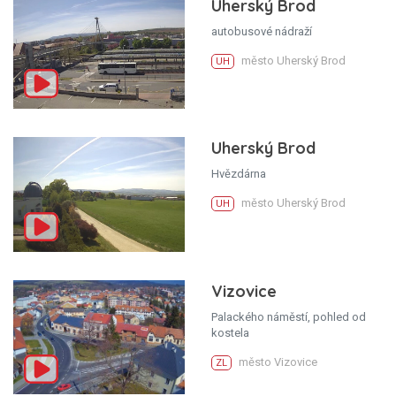
Uherský Brod
autobusové nádraží
město Uherský Brod
UH
Uherský Brod
Hvězdárna
město Uherský Brod
UH
Vizovice
Palackého náměstí, pohled od
kostela
město Vizovice
ZL