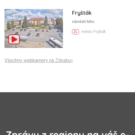
Fryšták
náměstí Míru
město Fryšták
ZL
Všechny webkamery na Zlínsku>
Zprávy z regionu na váš e-