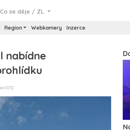
/
Co se děje
/
ZL
Region
Webkamery
Inzerce
l nabídne
rohlídku
min1072