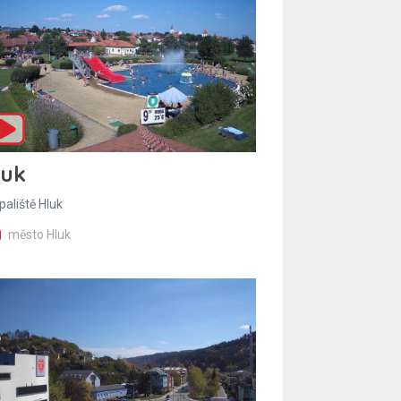
luk
paliště Hluk
město Hluk