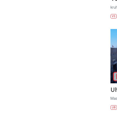
kru
VS
U
Mas
UB