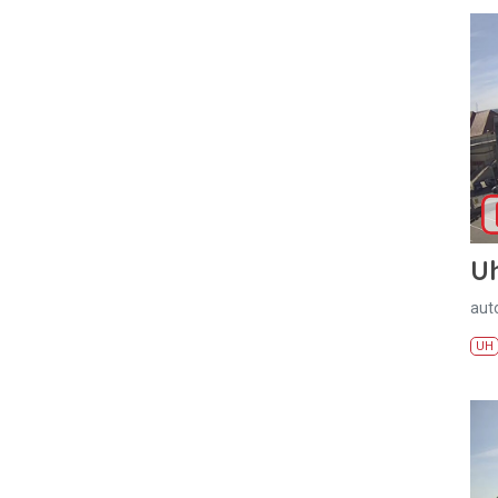
U
aut
UH