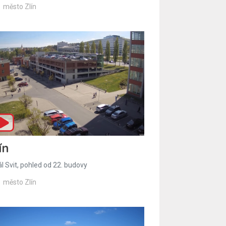
město Zlín
ín
l Svit, pohled od 22. budovy
město Zlín