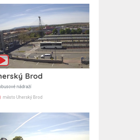
herský Brod
obusové nádraží
město Uherský Brod