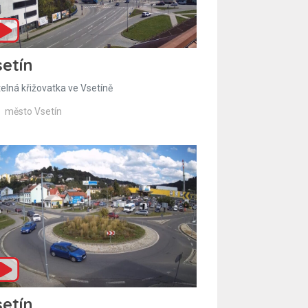
etín
telná křižovatka ve Vsetíně
město Vsetín
etín