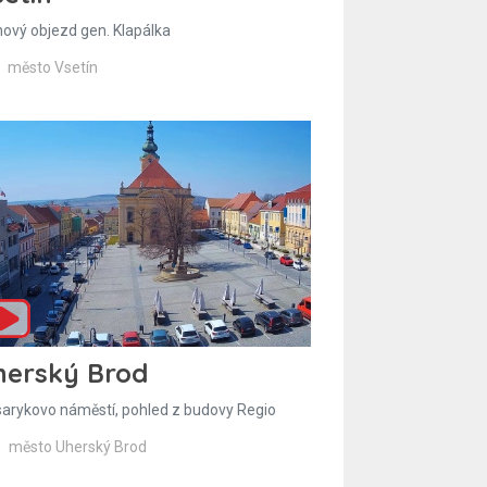
hový objezd gen. Klapálka
město Vsetín
herský Brod
arykovo náměstí, pohled z budovy Regio
město Uherský Brod