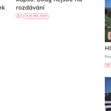
ek
rozdávání
ZL
Co se děje
,
Sport
H
Kou
UH