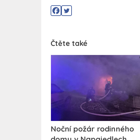
Čtěte také
Noční požár rodinného
domu v Napajedlech