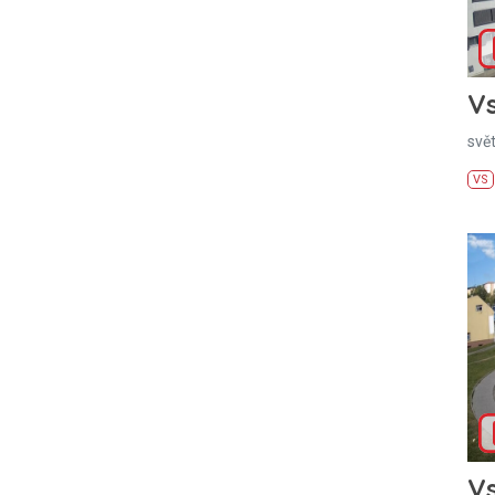
Vs
svě
VS
Vs