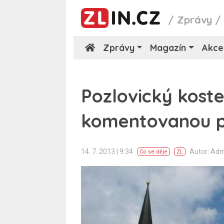
/
Zprávy
Zprávy
Magazín
Akce
Pozlovický koste
komentovanou p
14. 7. 2013 | 9:34
Autor: Ad
Co se děje
ZL