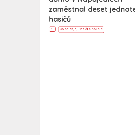
zaměstnal deset jednot
hasičů
ZL
Co se děje
,
Hasiči a policie