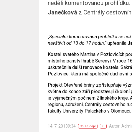
neděli komentovanou prohlídku. S
Janečková
z Centrály cestovníh
„Speciální komentovaná prohlídka se usk
navštívit od 13 do 17 hodin,“
upřesnila
J
Kostel svatého Martina v Pozlovicích poc
místního panství hrabě Serenyi. V roce 1
uskutečnila další renovace kostela. Sakr
Pozlovice, která má společné duchovní s
Projekt Otevřené brány zpřístupňuje výz
května do konce září představují školení 
je výjimečným počinem Zlínského kraje, A
regionu, sdružení, Centrály cestovního 
fakulty Univerzity Palackého v Olomouci.
14. 7. 20139:34
Autor: Adm
Co se děje
ZL