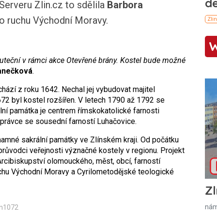
erveru Zlin.cz to sdělila
Barbora
o ruchu Východní Moravy.
uteční v rámci akce Otevřené brány. Kostel bude možné
anečková
.
hází z roku 1642. Nechal jej vybudovat majitel
672 byl kostel rozšířen. V letech 1790 až 1792 se
ální památka je centrem římskokatolické farnosti
právce se sousední farností Luhačovice.
namné sakrální památky ve Zlínském kraji. Od počátku
průvodci veřejnosti význačné kostely v regionu. Projekt
rcibiskupství olomouckého, měst, obcí, farností
ruchu Východní Moravy a Cyrilometodějské teologické
Zl
nám
in1072