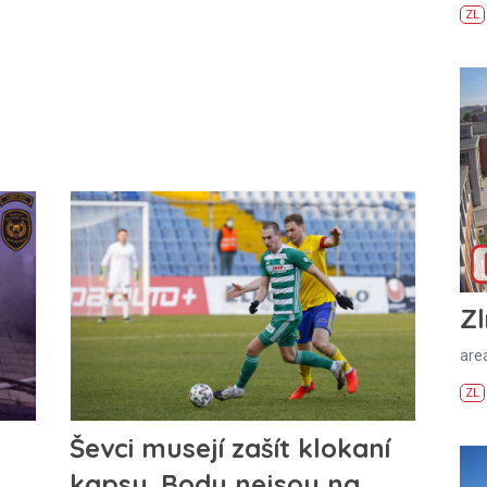
ZL
Zl
areá
ZL
Ševci musejí zašít klokaní
kapsu. Body nejsou na