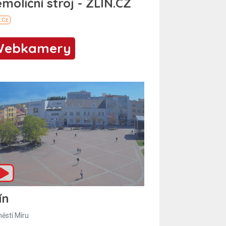
Webkamery
ín
ěstí Míru