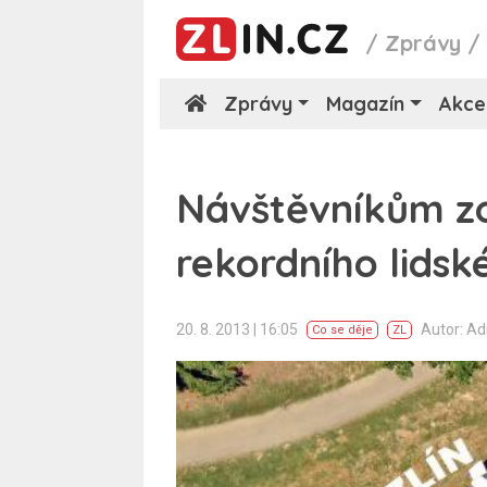
/
Zprávy
Zprávy
Magazín
Akce
Návštěvníkům zo
rekordního lidsk
20. 8. 2013 | 16:05
Autor: A
Co se děje
ZL