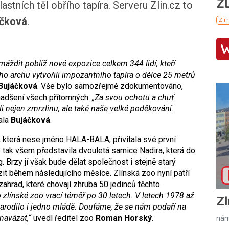
lastních těl obřího tapíra. Serveru Zlin.cz to
čková
.
máždit poblíž nové expozice celkem 344 lidí, kteří
o archu vytvořili impozantního tapíra o délce 25 metrů
Bujáčková
. Vše bylo samozřejmě zdokumentováno,
 nadšení všech přítomných.
„Za svou ochotu a chuť
i nejen zmrzlinu, ale také naše velké poděkování.
ala
Bujáčková
.
 která nese jméno HALA-BALA, přivítala své první
e tak všem představila dvouletá samice Nadira, která do
 Brzy jí však bude dělat společnost i stejně starý
it během následujícího měsíce. Zlínská zoo nyní patří
hrad, které chovají zhruba 50 jedinců těchto
o zlínské zoo vrací téměř po 30 letech. V letech 1978 až
Zl
arodilo i jedno mládě. Doufáme, že se nám podaří na
navázat,“
uvedl ředitel zoo
Roman Horský
.
nám