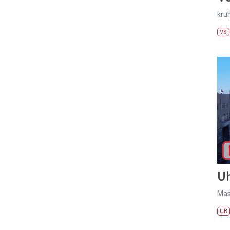
kru
VS
U
Mas
UB