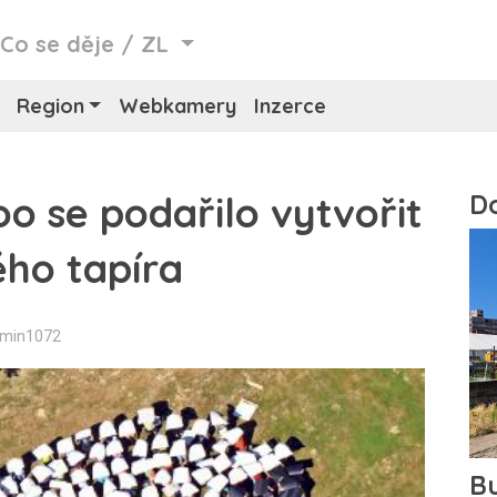
/
Co se děje
/
ZL
Region
Webkamery
Inzerce
o se podařilo vytvořit
ého tapíra
dmin1072