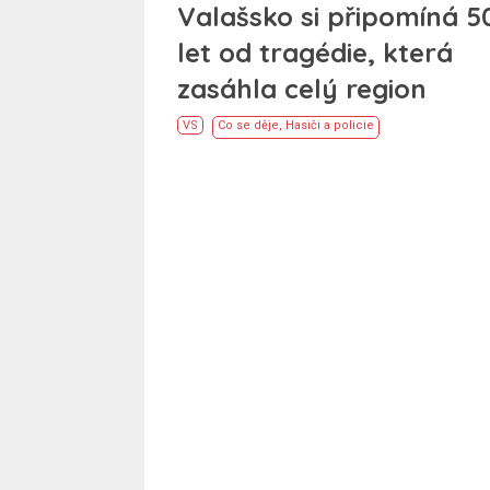
Valašsko si připomíná 5
let od tragédie, která
zasáhla celý region
VS
Co se děje
,
Hasiči a policie