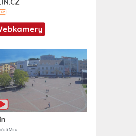
Webkamery
ín
ěstí Míru