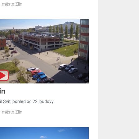
město Zlín
ín
l Svit, pohled od 22. budovy
město Zlín