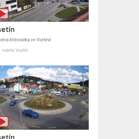
etín
telná křižovatka ve Vsetíně
město Vsetín
etín