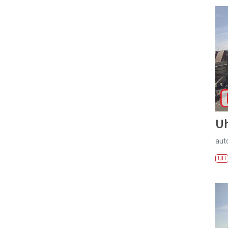
U
aut
UH