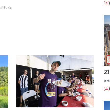
ZL
min1072
Zl
areá
ZL