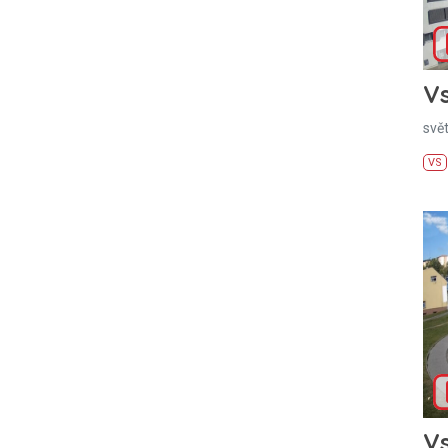
Vs
svě
VS
Vs