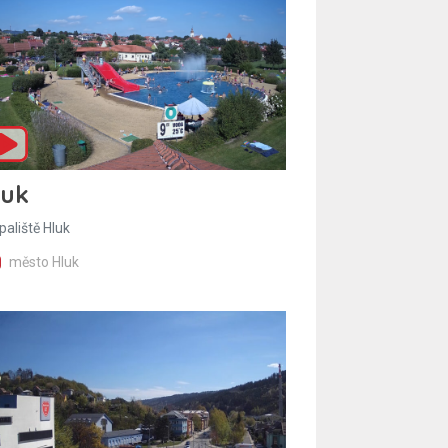
luk
paliště Hluk
město Hluk