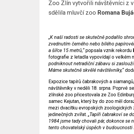
Zoo Zlín vytvořili návštěvníci z v
sdělila mluvčí zoo
Romana Bujá
„K naší radosti se skutečně podařilo shro
zvednutím černého nebo bílého papírovéh
a šířce 15 metrů,“
popsala vznik rekordu
fotografie z letadla vypovídají o velkém
podniknout netradiční zábavu si zasloužil
Máme skutečně skvělé návštěvníky,“
dod
Expozice tapírů čabrakových a siamangů,
návštěvníky v neděli 18. srpna. Poprvé s
zlínské zoo přicestovala ze Zoo Edinburg.
samec Kejutan, který by do zoo měl doraz
mezi dvacítku evropských zoologických za
jedinečných zvířat.
„Tapíři čabrakoví se d
1984 jsme tady chovali pár, dokonce se n
tento chovatelský úspěch v budoucnosti 