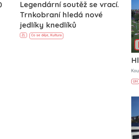
Legendární soutěž se vrací.
0
Trnkobraní hledá nové
jedlíky knedlíků
ZL
Co se děje
,
Kultura
H
Kou
UH