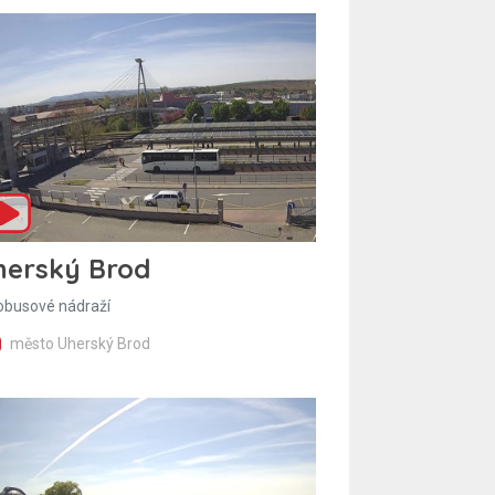
herský Brod
obusové nádraží
město Uherský Brod