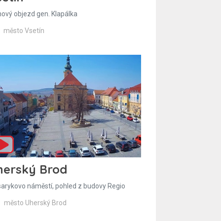
hový objezd gen. Klapálka
město Vsetín
herský Brod
arykovo náměstí, pohled z budovy Regio
město Uherský Brod