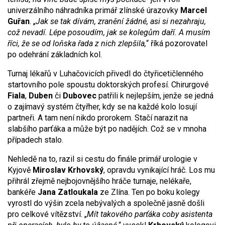
univerzálního náhradníka primář zlínské úrazovky
Marcel
Guřan
. „
Jak se tak dívám, zranění žádné, asi si nezahraju,
což nevadí. Lépe posoudím, jak se kolegům daří. A musím
říci, že se od loňska řada z nich zlepšila,
“ říká pozorovatel
po odehrání základních kol.
Turnaj lékařů v Luhačovicích přivedl do čtyřicetičlenného
startovního pole spoustu doktorských profesí. Chirurgové
Fiala
,
Duben
či
Dubovec
patřili k nejlepším, jenže se jedná
o zajímavý systém čtyřher, kdy se na každé kolo losují
partneři. A tam není nikdo prorokem. Stačí narazit na
slabšího parťáka a může být po nadějích. Což se v mnoha
případech stalo.
Nehledě na to, razil si cestu do finále primář urologie v
Kyjově
Miroslav Krhovský
, opravdu vynikající hráč. Los mu
přihrál zřejmě nejbojovnějšího hráče turnaje, nelékaře,
bankéře
Jana Zatloukala
ze Zlína. Ten po boku kolegy
vyrostl do výšin zcela nebývalých a společně jasně došli
pro celkové vítězství. „
Mít takového parťáka coby asistenta