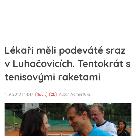
Lékaři měli podeváté sraz
v Luhačovicích. Tentokrát s
tenisovými raketami
1. 9. 2013 | 14:47
Autor: Admin1072
Sport
ZL