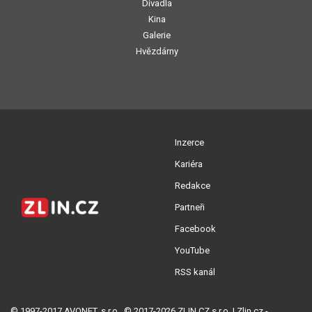
Divadla
Kina
Galerie
Hvězdárny
Inzerce
Kariéra
Redakce
Partneři
Facebook
YouTube
RSS kanál
© 1997-2017 AVONET, s.r.o., © 2017-2026 ZLIN.CZ s.r.o. | Zlin.cz -