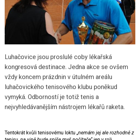
Luhačovice jsou proslulé coby lékařská
kongresová destinace. Jedna akce se ovšem
vždy koncem prázdnin v útulném areálu
luhačovického tenisového klubu poněkud
vymyká. Odborností je totiž tenis a
nejvyhledávanějším nástrojem lékařů raketa.
Tentokrát kvůli tenisovému loktu „
nemám jej ale rozhodně z
tenisu, na vině bude spíše myš počítače
“ jen v roli