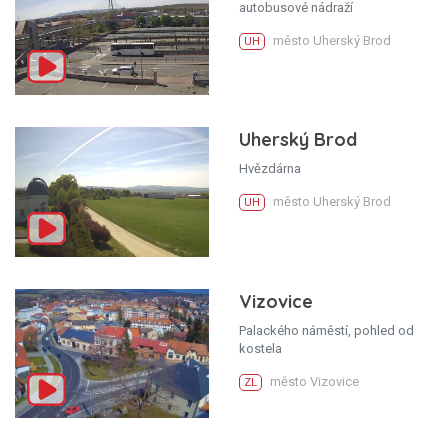
autobusové nádraží
město Uherský Brod
UH
Uherský Brod
Hvězdárna
město Uherský Brod
UH
Vizovice
Palackého náměstí, pohled od
kostela
město Vizovice
ZL