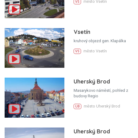
město Vsetín
VS
Vsetín
kruhový objezd gen. Klapálka
město Vsetín
VS
Uherský Brod
Masarykovo náměstí, pohled z
budovy Regio
město Uherský Brod
UB
Uherský Brod