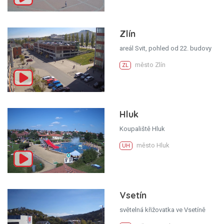
Zlín
areál Svit, pohled od 22. budovy
město Zlín
ZL
Hluk
Koupaliště Hluk
město Hluk
UH
Vsetín
světelná křižovatka ve Vsetíně