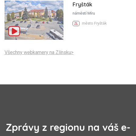
Fryšták
náměstí Míru
město Fryšták
ZL
Všechny webkamery na Zlínsku>
Zprávy z regionu na váš e-