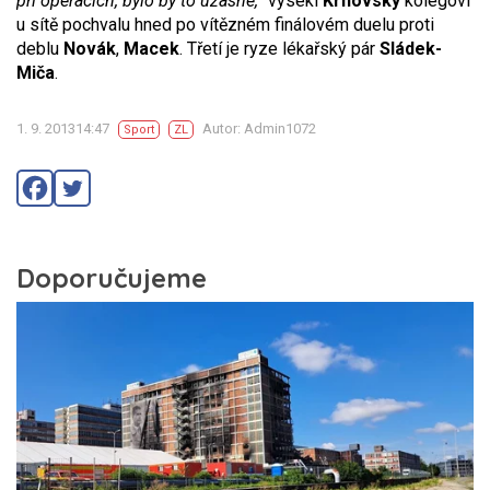
při operacích, bylo by to úžasné,
“ vysekl
Krhovský
kolegovi
u sítě pochvalu hned po vítězném finálovém duelu proti
deblu
Novák
,
Macek
. Třetí je ryze lékařský pár
Sládek-
Miča
.
1. 9. 201314:47
Autor: Admin1072
Sport
ZL