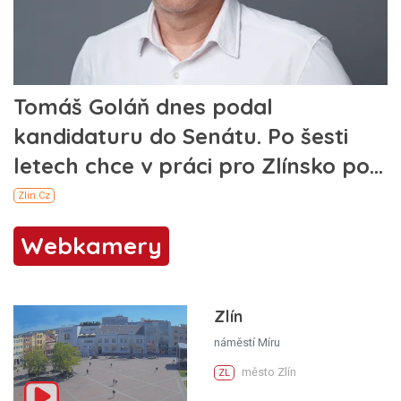
Webkamery
Zlín
náměstí Míru
město Zlín
ZL