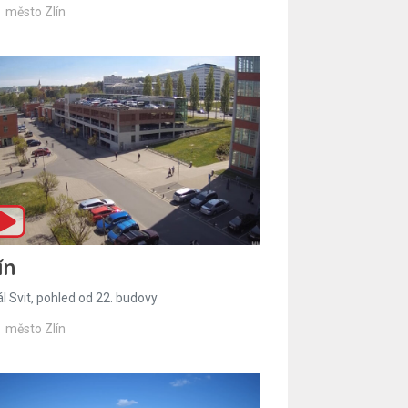
město Zlín
ín
l Svit, pohled od 22. budovy
město Zlín