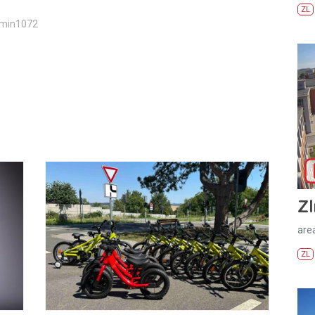
ZL
dmin1072
Zl
areá
ZL