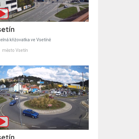
etín
telná křižovatka ve Vsetíně
město Vsetín
etín