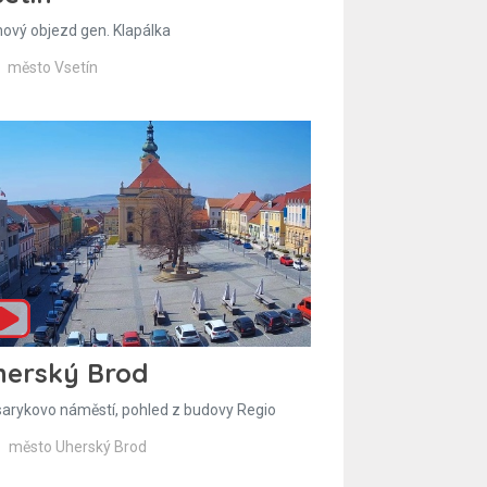
hový objezd gen. Klapálka
město Vsetín
herský Brod
arykovo náměstí, pohled z budovy Regio
město Uherský Brod