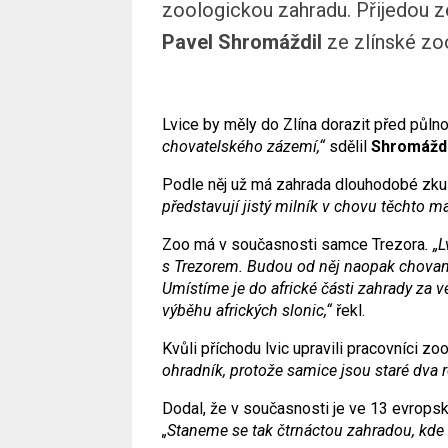
zoologickou zahradu. Přijedou z
Pavel Shromáždil
ze zlínské zo
Lvice by měly do Zlína dorazit před půlno
chovatelského zázemí,“
sdělil
Shromáždi
Podle něj už má zahrada dlouhodobé zku
představují jistý milník v chovu těchto m
Zoo má v současnosti samce Trezora
. „
s Trezorem. Budou od něj naopak chované
Umístíme je do africké části zahrady z
výběhu afrických slonic,“
řekl.
Kvůli příchodu lvic upravili pracovníci zoo
ohradník, protože samice jsou staré dva ro
Dodal, že v současnosti je ve 13 evrops
„Staneme se tak čtrnáctou zahradou, kde 