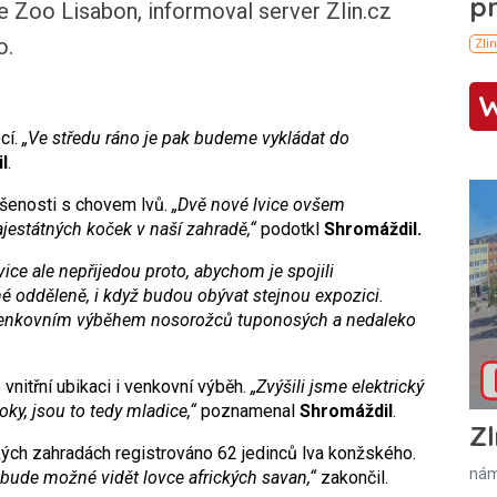
e Zoo Lisabon, informoval server Zlin.cz
o.
cí.
„Ve středu ráno je pak budeme vykládat do
l
.
šenosti s chovem lvů.
„Dvě nové lvice ovšem
ajestátných koček v naší zahradě,“
podotkl
Shromáždil.
Lvice ale nepřijedou proto, abychom je spojili
 odděleně, i když budou obývat stejnou expozici.
a venkovním výběhem nosorožců tuponosých a nedaleko
 vnitřní ubikaci i venkovní výběh.
„Zvýšili jsme elektrický
ky, jsou to tedy mladice,“
poznamenal
Shromáždil
.
Zl
kých zahradách registrováno 62 jedinců lva konžského.
nám
bude možné vidět lovce afrických savan,“
zakončil.