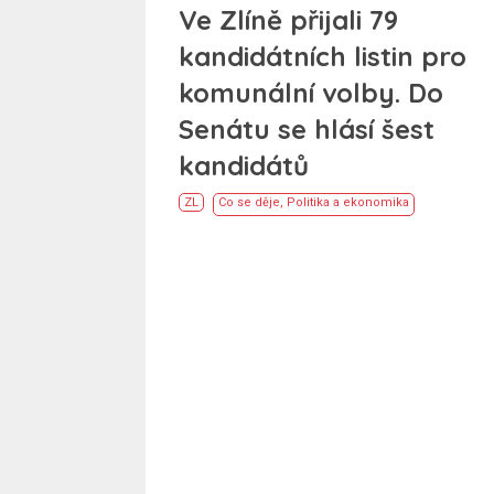
Ve Zlíně přijali 79
kandidátních listin pro
komunální volby. Do
Senátu se hlásí šest
kandidátů
ZL
Co se děje
,
Politika a ekonomika