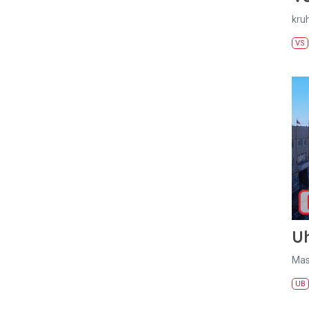
kru
VS
U
Mas
UB