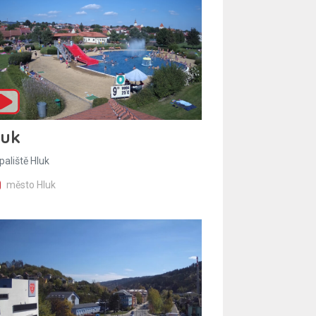
luk
paliště Hluk
město Hluk