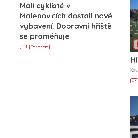
Malí cyklisté v
Malenovicích dostali nové
vybavení. Dopravní hřiště
se proměňuje
ZL
Co se děje
H
Kou
UH