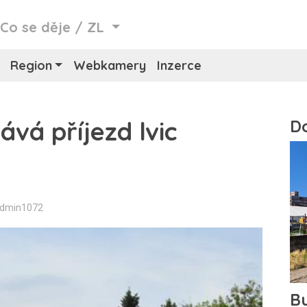
/
Co se děje
/
ZL
Region
Webkamery
Inzerce
ává příjezd lvic
Admin1072