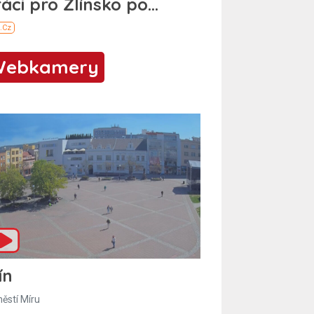
Webkamery
ín
ěstí Míru