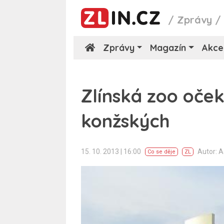
/
Zprávy
Zprávy
Magazín
Akce
Zlínská zoo oček
konžských
15. 10. 2013 | 16:00
Autor: 
Co se děje
ZL