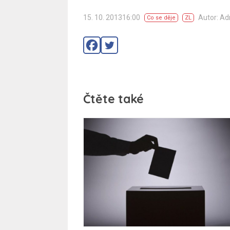
15. 10. 201316:00
Autor: A
Co se děje
ZL
Čtěte také