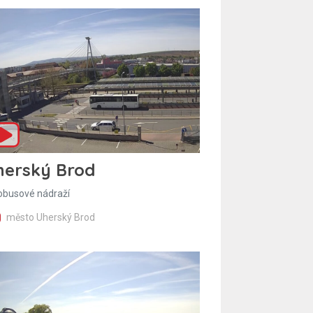
herský Brod
obusové nádraží
město Uherský Brod