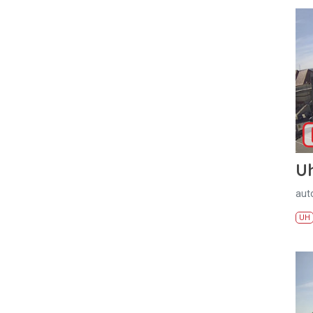
U
aut
UH