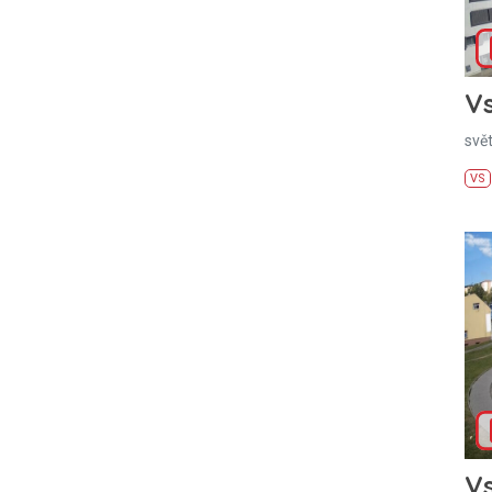
Vs
svě
VS
Vs