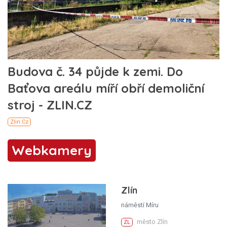
Webkamery
Zlín
náměstí Míru
město Zlín
ZL