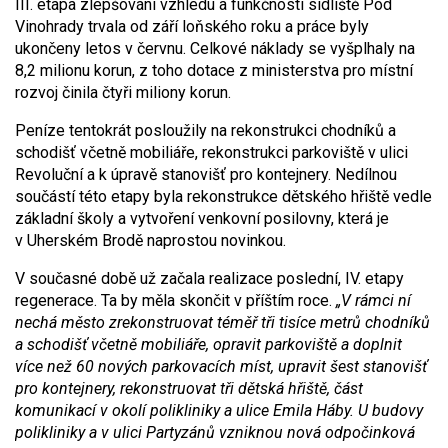
III. etapa zlepšování vzhledu a funkčnosti sídliště Pod
Vinohrady trvala od září loňského roku a práce byly
ukončeny letos v červnu. Celkové náklady se vyšplhaly na
8,2 milionu korun, z toho dotace z ministerstva pro místní
rozvoj činila čtyři miliony korun.
Peníze tentokrát posloužily na rekonstrukci chodníků a
schodišť včetně mobiliáře, rekonstrukci parkoviště v ulici
Revoluční a k úpravě stanovišť pro kontejnery. Nedílnou
součástí této etapy byla rekonstrukce dětského hřiště vedle
základní školy a vytvoření venkovní posilovny, která je
v Uherském Brodě naprostou novinkou.
V současné době už začala realizace poslední, IV. etapy
regenerace. Ta by měla skončit v příštím roce.
„V rámci ní
nechá město zrekonstruovat téměř tři tisíce metrů chodníků
a schodišť včetně mobiliáře, opravit parkoviště a doplnit
více než 60 nových parkovacích míst, upravit šest stanovišť
pro kontejnery, rekonstruovat tři dětská hřiště, část
komunikací v okolí polikliniky a ulice Emila Háby. U budovy
polikliniky a v ulici Partyzánů vzniknou nová odpočinková