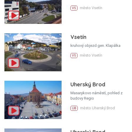
město Vsetín
VS
Vsetín
kruhový objezd gen. Klapálka
město Vsetín
VS
Uherský Brod
Masarykovo náměstí, pohled z
budovy Regio
město Uherský Brod
UB