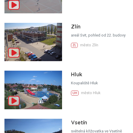
Zlín
areál Svit, pohled od 22. budovy
město Zlín
ZL
Hluk
Koupaliště Hluk
město Hluk
UH
Vsetín
světelná křižovatka ve Vsetíně