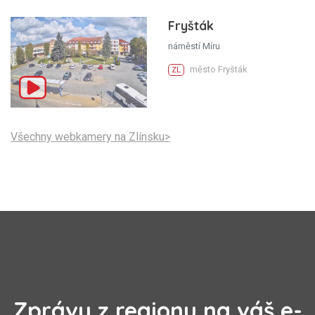
Fryšták
náměstí Míru
město Fryšták
ZL
Všechny webkamery na Zlínsku>
Zprávy z regionu na váš e-