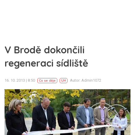
V Brodě dokončili
regeneraci sídliště
16. 10. 2013 | 8:50
Autor: Admin1072
Co se děje
UH