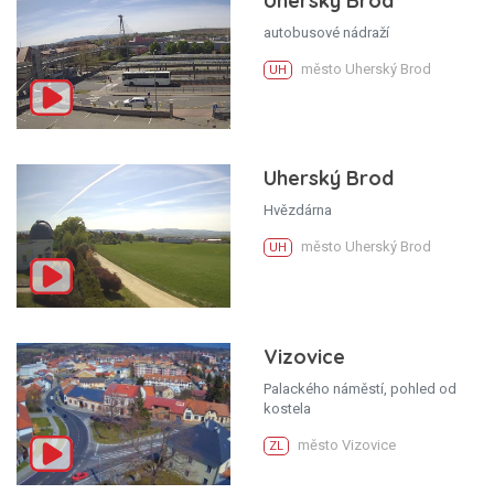
Uherský Brod
autobusové nádraží
město Uherský Brod
UH
Uherský Brod
Hvězdárna
město Uherský Brod
UH
Vizovice
Palackého náměstí, pohled od
kostela
město Vizovice
ZL