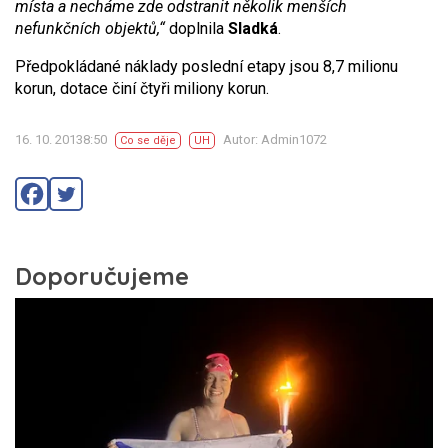
místa a necháme zde odstranit několik menších
nefunkčních objektů,“
doplnila
Sladká
.
Předpokládané náklady poslední etapy jsou 8,7 milionu
korun, dotace činí čtyři miliony korun.
16. 10. 20138:50
Autor: Admin1072
Co se děje
UH