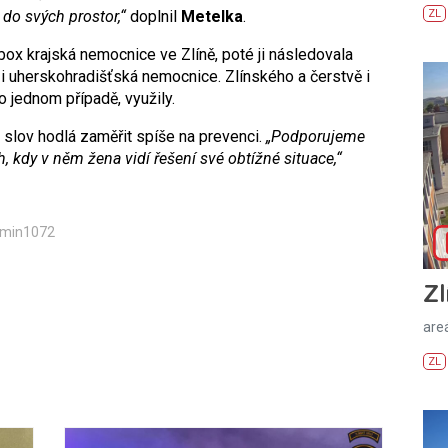
do svých prostor,“
doplnil
Metelka
.
ZL
ybox krajská nemocnice ve Zlíně, poté ji následovala
 i uherskohradišťská nemocnice. Zlínského a čerstvě i
 jednom případě, využily.
slov hodlá zaměřit spíše na prevenci.
„Podporujeme
kdy v něm žena vidí řešení své obtížné situace,“
dmin1072
Zl
areá
ZL