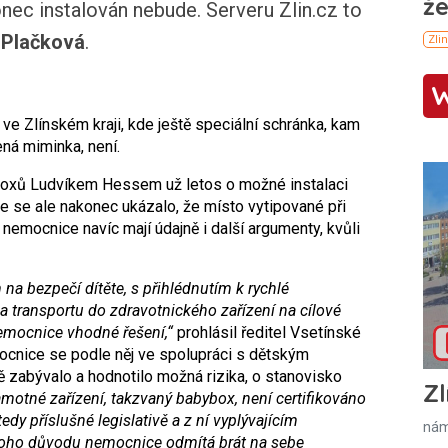
nec instalován nebude. Serveru Zlin.cz to
 Plačková
.
e Zlínském kraji, kde ještě speciální schránka, kam
á miminka, není.
oxů Ludvíkem Hessem už letos o možné instalaci
e se ale nakonec ukázalo, že místo vytipované při
 nemocnice navíc mají údajně i další argumenty, kvůli
na bezpečí dítěte, s přihlédnutím k rychlé
a transportu do zdravotnického zařízení na cílové
emocnice vhodné řešení,“
prohlásil ředitel Vsetínské
ocnice se podle něj ve spolupráci s dětským
abývalo a hodnotilo možná rizika, o stanovisko
Zl
amotné zařízení, takzvaný babybox, není certifikováno
dy příslušné legislativě a z ní vyplývajícím
nám
toho důvodu nemocnice odmítá brát na sebe