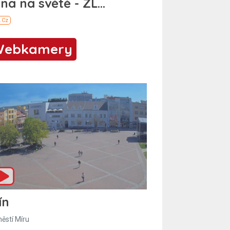
Webkamery
ín
ěstí Míru