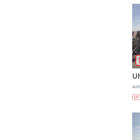
U
aut
UH