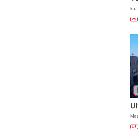
kru
VS
U
Mas
UB