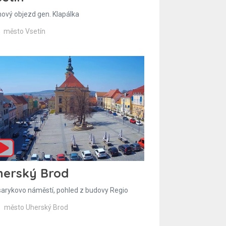
hový objezd gen. Klapálka
město Vsetín
herský Brod
arykovo náměstí, pohled z budovy Regio
město Uherský Brod