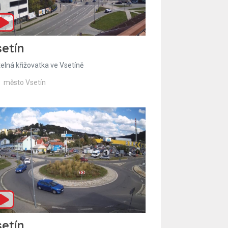
etín
telná křižovatka ve Vsetíně
město Vsetín
etín