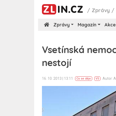
/
Zprávy
Zprávy
Magazín
Akce
Vsetínská nemoc
nestojí
16. 10. 2013 | 13:11
Autor: 
Co se děje
VS