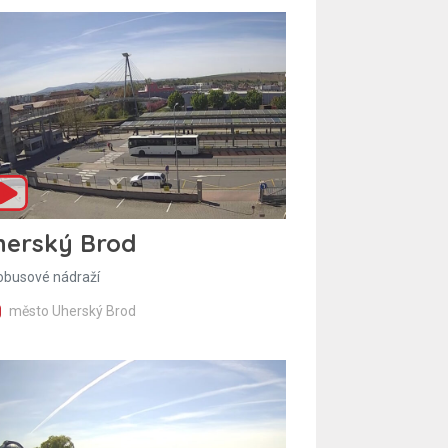
herský Brod
obusové nádraží
město Uherský Brod