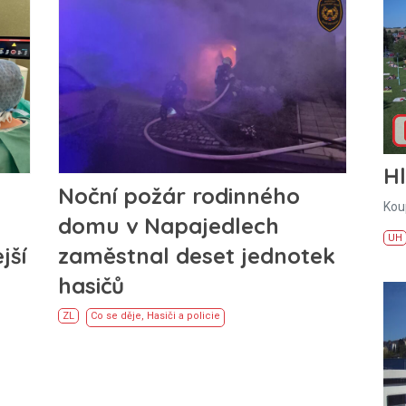
H
Noční požár rodinného
Kou
domu v Napajedlech
UH
jší
zaměstnal deset jednotek
hasičů
ZL
Co se děje
,
Hasiči a policie