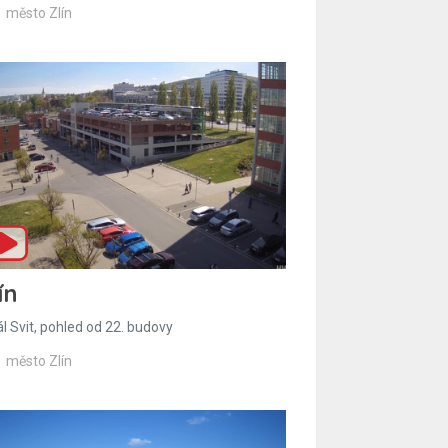
město Zlín
ín
l Svit, pohled od 22. budovy
město Zlín