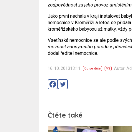
zodpovědnost za jeho provoz umístěním 
Jako první nechala v kraji instalovat bab
nemocnice v Kroměříži a letos se přidala
kroměřížského babyoxu už matky, vždy po
Vsetínská nemocnice se ale podle svých 
možnost anonymního porodu v případech, 
dodal ředitel nemocnice.
16. 10. 201313:11
Autor: A
Co se děje
VS
Čtěte také