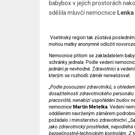
babybox v jejích prostorách nako
sdělila mluvčí nemocnice
Lenka
Vsetínský region tak zůstává posledním v
mohou matky anonymně odložit novorozen
Nemocnice přitom se zakladatelem baby
schránky jednala. Podle vedení nemocnic
jednání je nevhodné. Zdravotníci a vedení
kterým se rozhodli záměr nerealizovat.
„Podle posouzení zdravotníků, s ohledem 
dosažitelnosti zdravotnického personálu 
pracoviště, nenabízí uspořádání budov n
nemocnice
Martin Metelka
. Vedení nem
oddělením navrženým záměrem podrobně z
požádalo i ministerstvo zdravotnictví.
„S
jako zdravotnický prostředek, nepodléhá te
bezpečnostně-technickým kontrolám. Z 