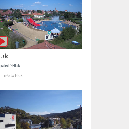
luk
paliště Hluk
město Hluk