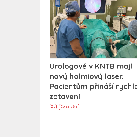
Urologové v KNTB mají
nový holmiový laser.
Pacientům přináší rychle
zotavení
ZL
Co se děje