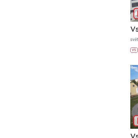
Vs
svě
VS
Vs