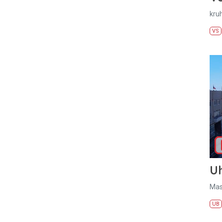
kru
VS
U
Mas
UB