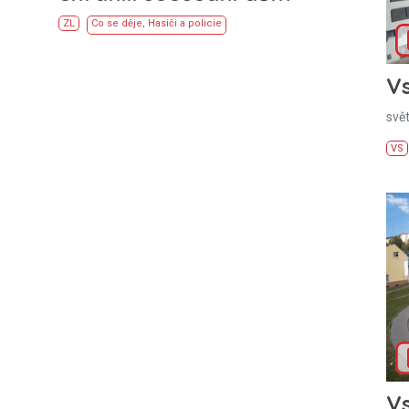
ZL
Co se děje
,
Hasiči a policie
Vs
svě
VS
Vs