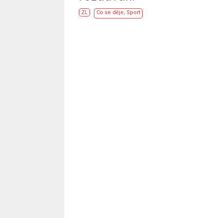
ZL
Co se děje
,
Sport