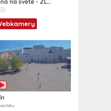
Webkamery
ín
ěstí Míru