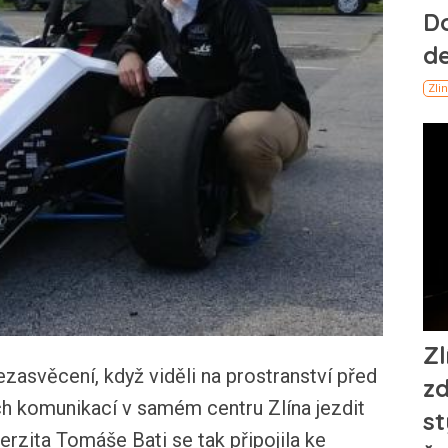
ezasvěcení, když viděli na prostranství před
ch komunikací v samém centru Zlína jezdit
rzita Tomáše Bati se tak připojila ke