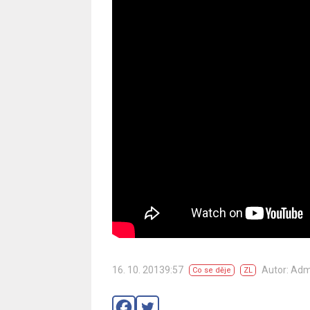
16. 10. 20139:57
Autor: Ad
Co se děje
ZL