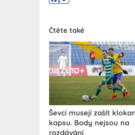
Čtěte také
Ševci musejí zašít klokan
kapsu. Body nejsou na
rozdávání