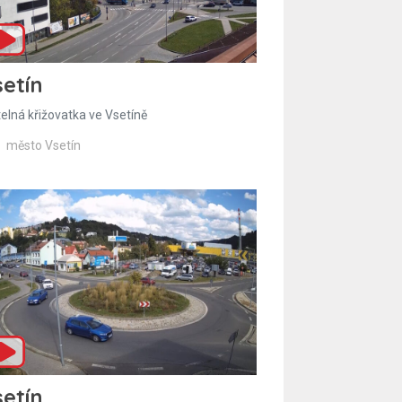
etín
telná křižovatka ve Vsetíně
město Vsetín
etín