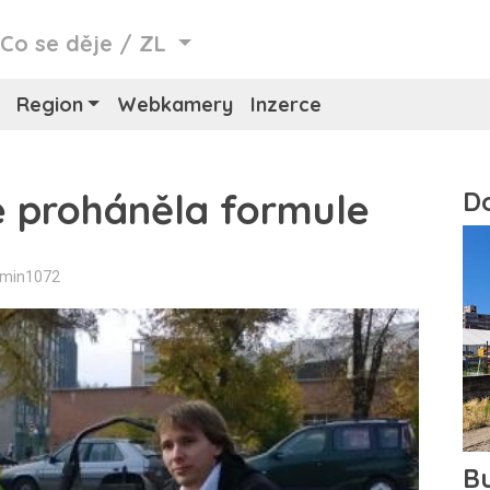
/
Co se děje
/
ZL
Region
Webkamery
Inzerce
e proháněla formule
dmin1072