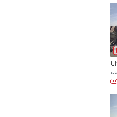
U
aut
UH