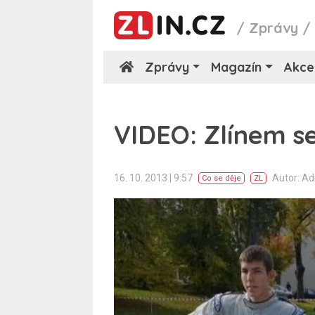
/
Zprávy
Zprávy
Magazín
Akce
VIDEO: Zlínem s
16. 10. 2013 | 9:57
Autor: A
Co se děje
ZL