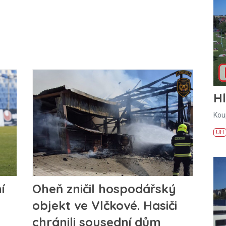
H
Kou
UH
í
Oheň zničil hospodářský
objekt ve Vlčkové. Hasiči
chránili sousední dům