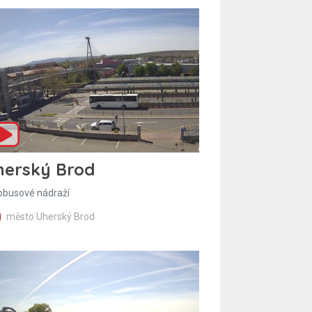
herský Brod
obusové nádraží
město Uherský Brod