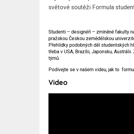
světové soutěži Formula student
Studenti – designéři – zmíněné fakulty na
pražskou Českou zemědělskou univerzitou
Přehlídky podobných děl studentských hl
třeba v USA, Brazílii, Japonsku, Austráli
týmů.
Podívejte se v našem videu, jak to formul
Video