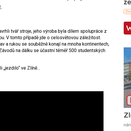
.
vrhli tvář stroje, jeho výroba byla dílem spolupráce z
. V tomto případě jde o celosvětovou záležitost.
av a rukou se souběžně konají na mnoha kontinentech,
i. Závodů na dálku se účastní téměř 500 studentských
i „jezdilo“ ve Zlíně…
Zl
nám