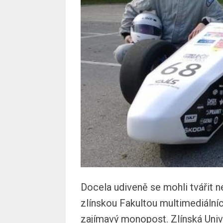
Docela udiveně se mohli tvářit n
zlínskou Fakultou multimediální
zajímavý monopost. Zlínská Unive