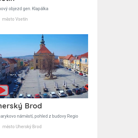
hový objezd gen. Klapálka
město Vsetín
herský Brod
arykovo náměstí, pohled z budovy Regio
město Uherský Brod