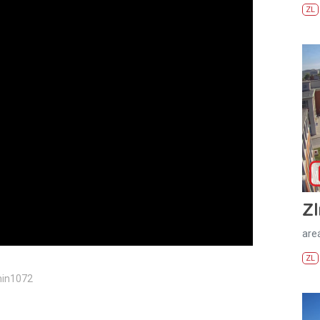
ZL
Zl
areá
ZL
min1072