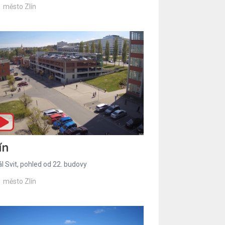
město Zlín
ín
l Svit, pohled od 22. budovy
město Zlín