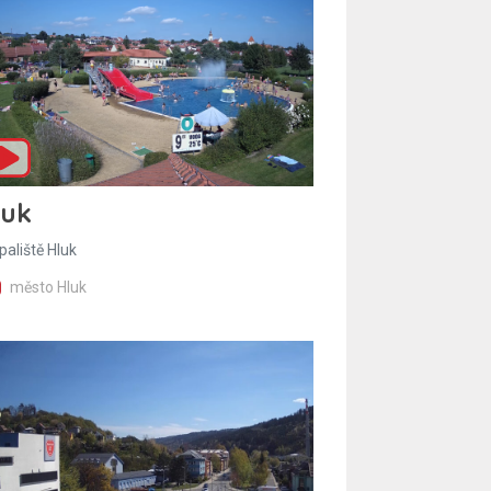
luk
paliště Hluk
město Hluk