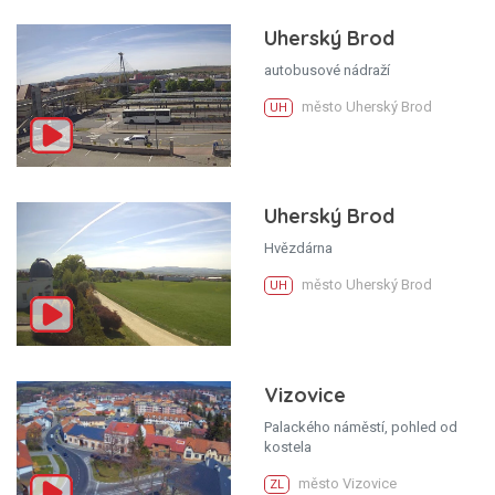
Uherský Brod
autobusové nádraží
město Uherský Brod
UH
Uherský Brod
Hvězdárna
město Uherský Brod
UH
Vizovice
Palackého náměstí, pohled od
kostela
město Vizovice
ZL