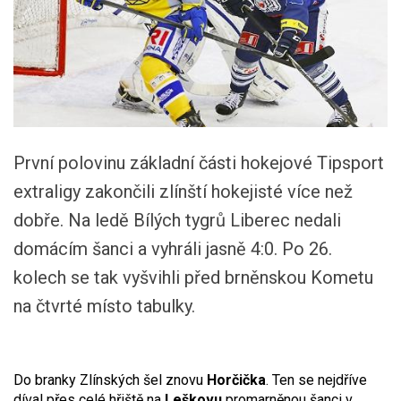
První polovinu základní části hokejové Tipsport
extraligy zakončili zlínští hokejisté více než
dobře. Na ledě Bílých tygrů Liberec nedali
domácím šanci a vyhráli jasně 4:0. Po 26.
kolech se tak vyšvihli před brněnskou Kometu
na čtvrté místo tabulky.
Do branky Zlínských šel znovu
Horčička
. Ten se nejdříve
díval přes celé hřiště na
Leškovu
promarněnou šanci v