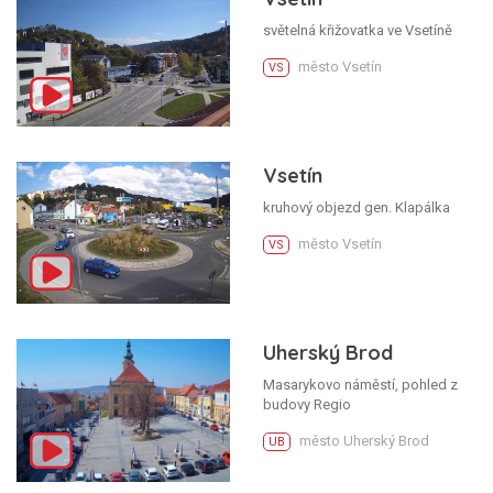
světelná křižovatka ve Vsetíně
město Vsetín
VS
Vsetín
kruhový objezd gen. Klapálka
město Vsetín
VS
Uherský Brod
Masarykovo náměstí, pohled z
budovy Regio
město Uherský Brod
UB