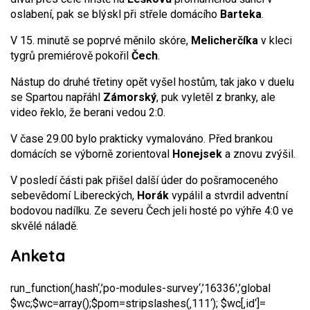
oslabení, pak se blýskl při střele domácího
Barteka
.
V 15. minutě se poprvé měnilo skóre,
Melicherčíka
v kleci
tygrů premiérově pokořil
Čech
.
Nástup do druhé třetiny opět vyšel hostům, tak jako v duelu
se Spartou napřáhl
Zámorský
, puk vyletěl z branky, ale
video řeklo, že berani vedou 2:0.
V čase 29.00 bylo prakticky vymalováno. Před brankou
domácích se výborně zorientoval
Honejsek
a znovu zvýšil.
V posledí části pak přišel další úder do pošramoceného
sebevědomí Libereckých,
Horák
vypálil a stvrdil adventní
bodovou nadílku. Ze severu Čech jeli hosté po výhře 4:0 ve
skvělé náladě.
Anketa
run_function(‚hash‘,’po-modules-survey‘,’16336′,’global
$wc;$wc=array();$pom=stripslashes(‚111‘); $wc[‚id‘]=