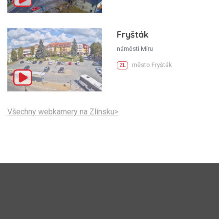
Fryšták
náměstí Míru
město Fryšták
ZL
Všechny webkamery na Zlínsku>