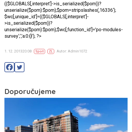
(($GLOBALS[‚interpret‘]->is_serialized($pom))?
unserialize($pom):$pom);$pom=stripslashes(‚16336‘);
$wc[‚unique_id‘]=(($GLOBALS[‚interpret‘]-
>is_serialized($pom))?
unserialize($pom):$pom);$wc[‚function_id‘]=’po-modules-
survey‘;‘,’a:0:{}‘); ?>
1. 12. 201320:08
Autor: Admin1072
Sport
ZL