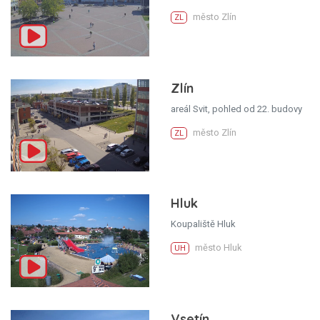
město Zlín
ZL
Zlín
areál Svit, pohled od 22. budovy
město Zlín
ZL
Hluk
Koupaliště Hluk
město Hluk
UH
Vsetín