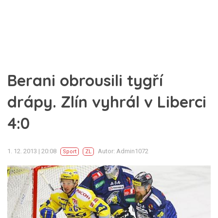
Berani obrousili tygří
drápy. Zlín vyhrál v Liberci
4:0
1. 12. 2013 | 20:08
Autor: Admin1072
Sport
ZL