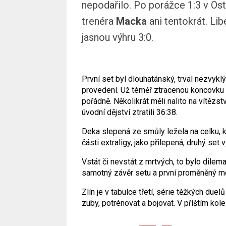
nepodařilo. Po porážce 1:3 v Os
trenéra
Macka
ani tentokrát. Li
jasnou výhru 3:0.
První set byl dlouhatánský, trval nezvykl
provedení. Už téměř ztracenou koncovku 
pořádně. Několikrát měli nalito na vítězs
úvodní dějství ztratili 36:38.
Deka slepená ze smůly ležela na celku, k
části extraligy, jako přilepená, druhý set 
Vstát či nevstát z mrtvých, to bylo dilema
samotný závěr setu a první proměněný me
Zlín je v tabulce třetí, série těžkých due
zuby, potrénovat a bojovat. V příštím kole