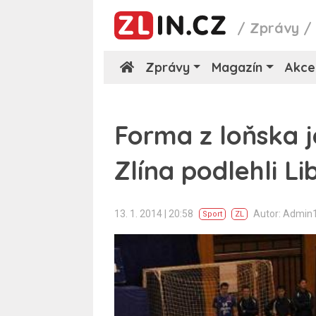
/
Zprávy
Zprávy
Magazín
Akce
Forma z loňska je
Zlína podlehli Lib
13. 1. 2014 | 20:58
Autor: Admin
Sport
ZL