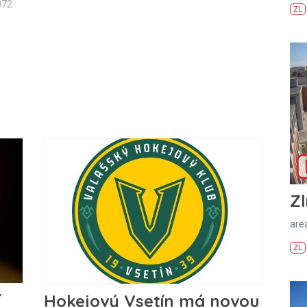
072
ZL
Zl
areá
ZL
í
Hokejový Vsetín má novou