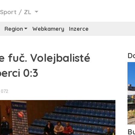
/
Sport
/
ZL
Region
Webkamery
Inzerce
 fuč. Volejbalisté
erci 0:3
1072