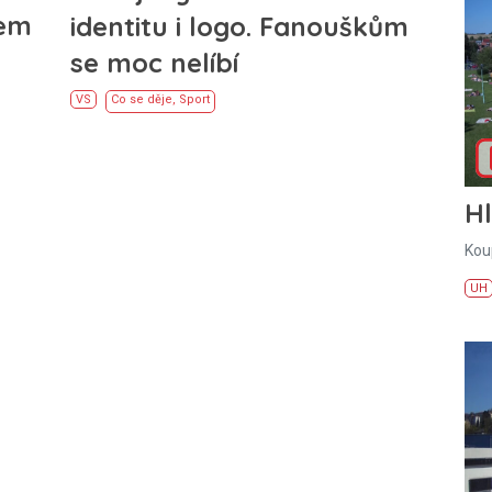
lem
identitu i logo. Fanouškům
se moc nelíbí
VS
Co se děje
,
Sport
H
Kou
UH