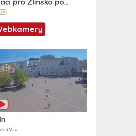
Webkamery
ín
ěstí Míru