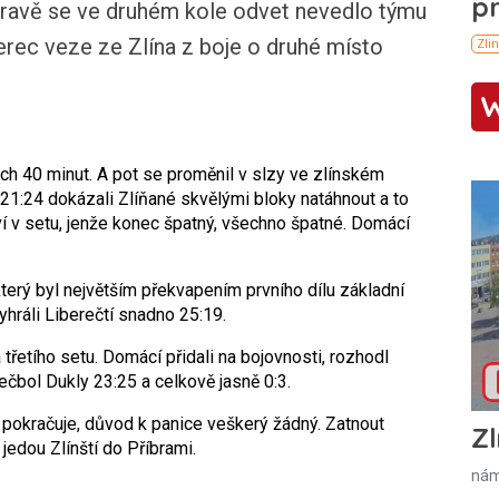
travě se ve druhém kole odvet nevedlo týmu
berec veze ze Zlína z boje o druhé místo
ých 40 minut. A pot se proměnil v slzy ve zlínském
21:24 dokázali Zlíňané skvělými bloky natáhnout a to
tví v setu, jenže konec špatný, všechno špatné. Domácí
terý byl největším překvapením prvního dílu základní
vyhráli Liberečtí snadno 25:19.
 třetího setu. Domácí přidali na bojovnosti, rozhodl
čbol Dukly 23:25 a celkově jasně 0:3.
lů pokračuje, důvod k panice veškerý žádný. Zatnout
Zl
 jedou Zlínští do Příbrami.
nám