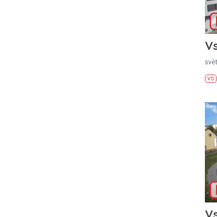
Vs
svě
VS
Vs