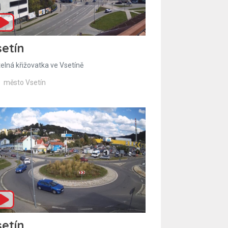
etín
telná křižovatka ve Vsetíně
město Vsetín
etín