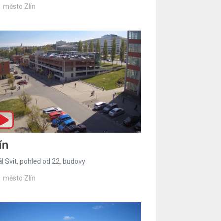
město Zlín
ín
l Svit, pohled od 22. budovy
město Zlín