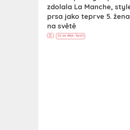
zdolala La Manche, sty
prsa jako teprve 5. žena
na světě
ZL
Co se děje
,
Sport