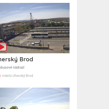
herský Brod
obusové nádraží
město Uherský Brod