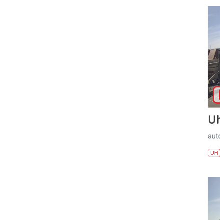
U
aut
UH