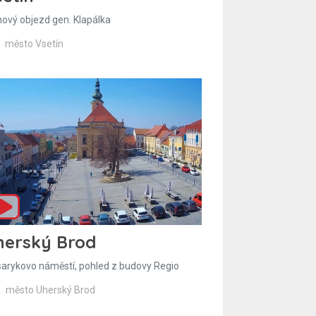
hový objezd gen. Klapálka
město Vsetín
herský Brod
arykovo náměstí, pohled z budovy Regio
město Uherský Brod