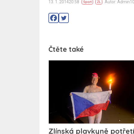
13. 1. 201420:58
Autor: Admin1
Sport
ZL
Čtěte také
Zlínská plavkyně potřet