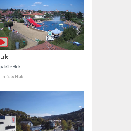
luk
paliště Hluk
město Hluk