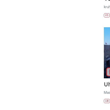
kru
VS
U
Mas
UB