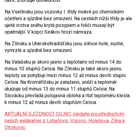
navíc zhoršuje dohlednost.
Na Vsetínsku jsou vozovky I. třídy mokré po chemickém
očetření a sjízdné bez omezení. Na cestách nižší třídy je ale
ujetá vrstva sněhu krytá posypem a řidiči musejí být
opatrnější. V kopci Sirákov hrozí námraza.
Na Zlínsku a Uherskohradišťsku jsou silnice holé, suché,
vymrzlé a sjízdné bez omezení.
Na Valašsku je skoro jasno s teplotami od minus 14 do
minus 10 stupňů Celsia. Na Zlínsku je také skoro jasno,
teploty se pohybují mezi minus 12 až minus devíti stupni
Celsia. Na Kroměřížsku je zataženo, sněží a teploměr
ukazuje od minus 13 do minus 11 stupňů Celsia. Na
Slovácku převládá polojasná obloha a rtuť teploměru klesla
k minus 12 až minus devíti stupňům Celsia.
AKTUÁLNÍ SJÍZDNOST SILNIC sledujte prostřednictvím
našich webkamer z Luhačovic, Vizovic, Holešova, Zlína a
Otrokovic.