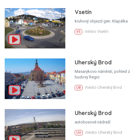
Vsetín
kruhový objezd gen. Klapálka
město Vsetín
VS
Uherský Brod
Masarykovo náměstí, pohled z
budovy Regio
město Uherský Brod
UB
Uherský Brod
autobusové nádraží
město Uherský Brod
UH