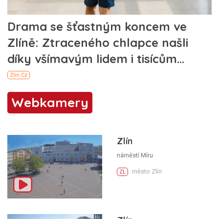
Webkamery
Zlín
náměstí Míru
město Zlín
ZL