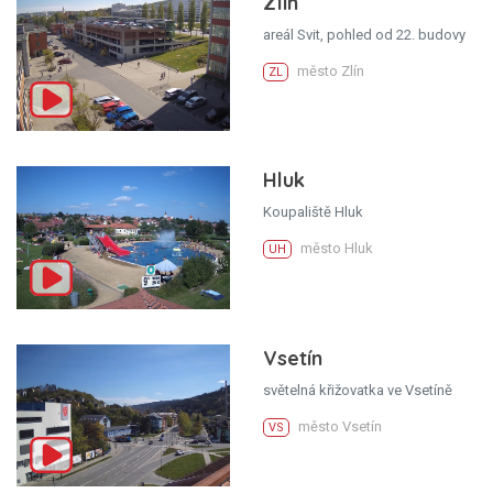
Zlín
areál Svit, pohled od 22. budovy
město Zlín
ZL
Hluk
Koupaliště Hluk
město Hluk
UH
Vsetín
světelná křižovatka ve Vsetíně
město Vsetín
VS