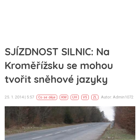
SJÍZDNOST SILNIC: Na
Kroměřížsku se mohou
tvořit sněhové jazyky
25. 1. 2014 | 5:57
Autor: Admin1072
Co se děje
KM
UH
VS
ZL