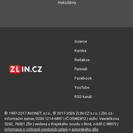
Hvězdárny
Inzerce
Kariéra
Redakce
Partneři
Facebook
YouTube
RSS kanál
© 1997-2017 AVONET, s.r.o., © 2017-2026 ZLIN.CZ s.r.o. | Zlin.cz -
informační server, ISSN 1214-6897 | IČ 05982812 | sídlo: Vavrečkova
5262, 76001 Zlín | vedená u Krajského soudu v Brně, oddíl C 98972 |
informace o ochraně osobních údajů
a
autorského díla