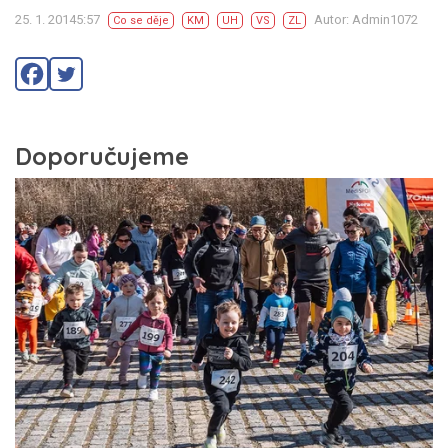
25. 1. 20145:57
Autor: Admin1072
Co se děje
KM
UH
VS
ZL