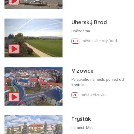
Uherský Brod
Hvězdárna
město Uherský Brod
UH
Vizovice
Palackého náměstí, pohled od
kostela
město Vizovice
ZL
Fryšták
náměstí Míru