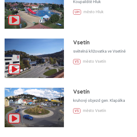
Koupaliště Hluk
město Hluk
UH
Vsetín
světelná křižovatka ve Vsetíně
město Vsetín
VS
Vsetín
kruhový objezd gen. Klapálka
město Vsetín
VS