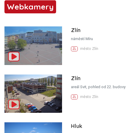
Webkamery
Zlín
náměstí Míru
město Zlín
ZL
Zlín
areál Svit, pohled od 22. budovy
město Zlín
ZL
Hluk