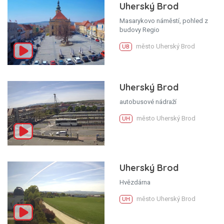
Uherský Brod
Masarykovo náměstí, pohled z
budovy Regio
město Uherský Brod
UB
Uherský Brod
autobusové nádraží
město Uherský Brod
UH
Uherský Brod
Hvězdárna
město Uherský Brod
UH