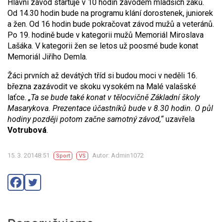
Hlavní závod startuje v 10 hodin závodem mladších žáků.
Od 14.30 hodin bude na programu klání dorostenek, juniorek
a žen. Od 16 hodin bude pokračovat závod mužů a veteránů.
Po 19. hodině bude v kategorii mužů Memoriál Miroslava
Lašáka. V kategorii žen se letos už poosmé bude konat
Memoriál Jiřího Demla.
Žáci prvních až devátých tříd si budou moci v neděli 16.
března zazávodit ve skoku vysokém na Malé valašské
laťce.
„Ta se bude také konat v tělocvičně Základní školy
Masarykova. Prezentace účastníků bude v 8.30 hodin. O půl
hodiny později potom začne samotný závod,“
uzavřela
Votrubová
.
15. 3. 20148:51
Autor: Admin1072
Sport
VS