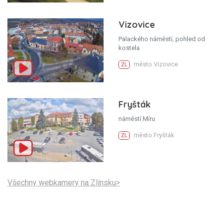
Vizovice
Palackého náměstí, pohled od
kostela
město Vizovice
ZL
Fryšták
náměstí Míru
město Fryšták
ZL
Všechny webkamery na Zlínsku>