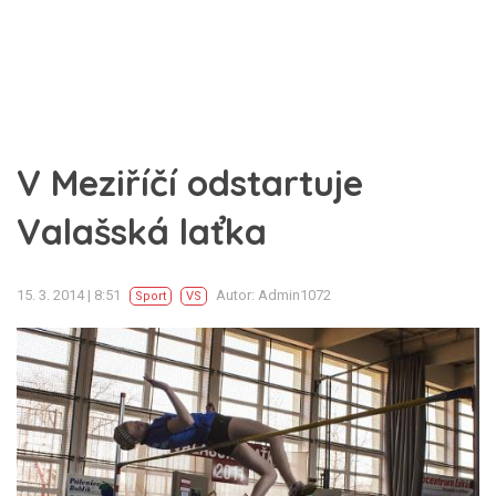
V Meziříčí odstartuje
Valašská laťka
15. 3. 2014 | 8:51
Autor: Admin1072
Sport
VS