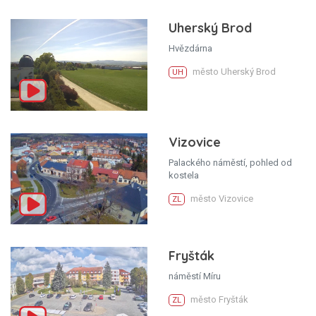
Uherský Brod
Hvězdárna
město Uherský Brod
UH
Vizovice
Palackého náměstí, pohled od
kostela
město Vizovice
ZL
Fryšták
náměstí Míru
město Fryšták
ZL