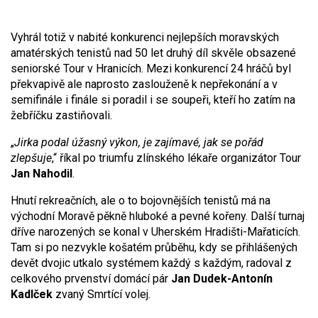
Vyhrál totiž v nabité konkurenci nejlepších moravských
amatérských tenistů nad 50 let druhý díl skvěle obsazené
seniorské Tour v Hranicích. Mezi konkurencí 24 hráčů byl
překvapivě ale naprosto zaslouženě k nepřekonání a v
semifinále i finále si poradil i se soupeři, kteří ho zatím na
žebříčku zastiňovali.
„
Jirka podal úžasný výkon, je zajímavé, jak se pořád
zlepšuje
,“ říkal po triumfu zlínského lékaře organizátor Tour
Jan Nahodil
.
Hnutí rekreačních, ale o to bojovnějších tenistů má na
východní Moravě pěkně hluboké a pevné kořeny. Další turnaj
dříve narozených se konal v Uherském Hradišti-Mařaticích.
Tam si po nezvykle košatém průběhu, kdy se přihlášených
devět dvojic utkalo systémem každý s každým, radoval z
celkového prvenství domácí pár
Jan Dudek-Antonín
Kadlček
zvaný Smrtící volej.