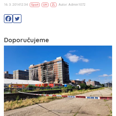
16. 3. 201412:34
Autor: Admin1072
Sport
UH
ZL