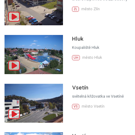
město Zlín
ZL
Hluk
Koupaliště Hluk
město Hluk
UH
Vsetín
světelná křižovatka ve Vsetíně
město Vsetín
VS