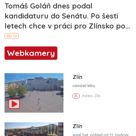
Webkamery
Zlín
náměstí Míru
město Zlín
ZL
Zlín
areál Svit, pohled od 22. budovy