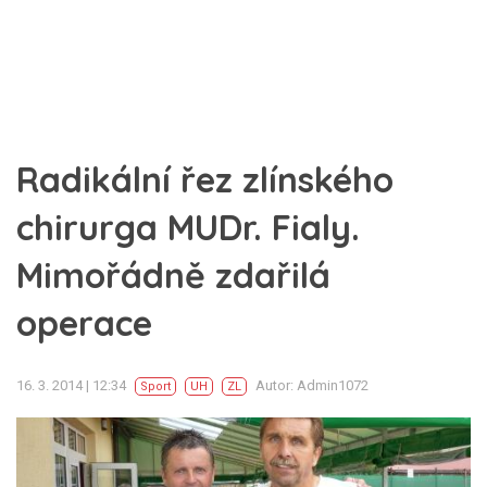
Radikální řez zlínského
chirurga MUDr. Fialy.
Mimořádně zdařilá
operace
16. 3. 2014 | 12:34
Autor: Admin1072
Sport
UH
ZL