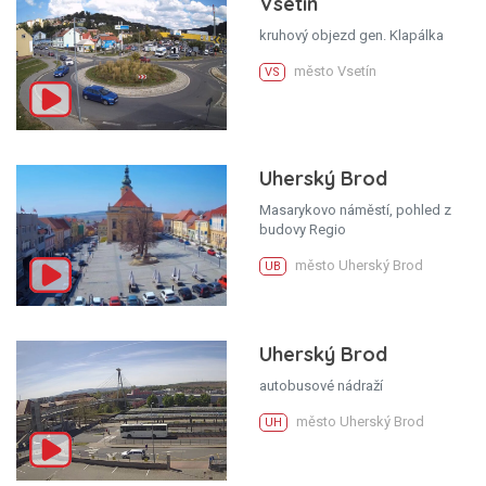
Vsetín
kruhový objezd gen. Klapálka
město Vsetín
VS
Uherský Brod
Masarykovo náměstí, pohled z
budovy Regio
město Uherský Brod
UB
Uherský Brod
autobusové nádraží
město Uherský Brod
UH