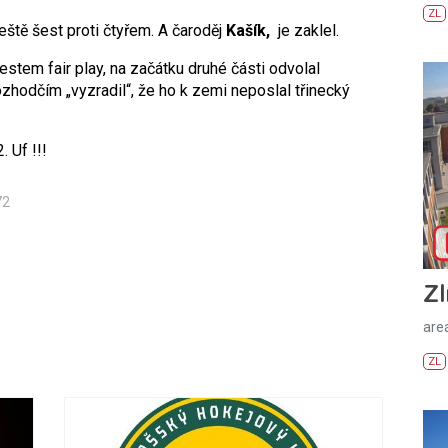
ZL
ještě šest proti čtyřem. A čaroděj
Kašík,
je zaklel.
stem fair play, na začátku druhé části odvolal
zhodčím „vyzradil“, že ho k zemi neposlal třinecký
. Uf !!!
72
Zl
areá
ZL