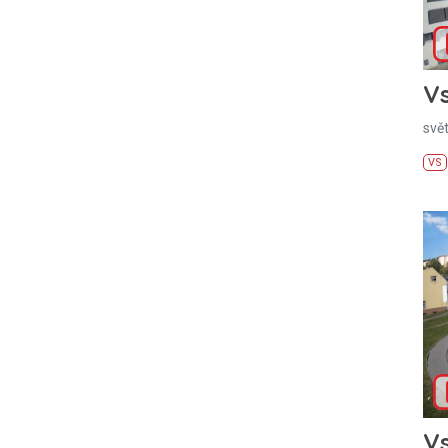
Vs
svě
VS
Vs