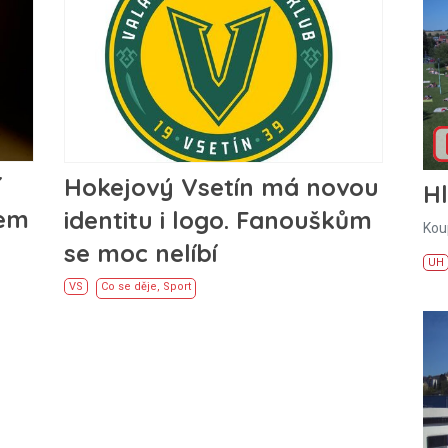
í
Hokejový Vsetín má novou
H
lem
identitu i logo. Fanouškům
Kou
se moc nelíbí
UH
VS
Co se děje
,
Sport