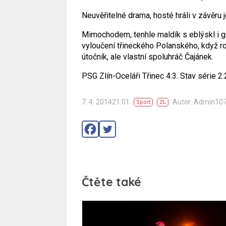
Neuvěřitelné drama, hosté hráli v závěru 
Mimochodem, tenhle maldík s eblýskl i ge
vyloučení třineckého Polanského, když ro
útočník, ale vlastní spoluhráč Čajánek.
PSG Zlín-Oceláři Třinec 4:3. Stav série 2:2
7. 4. 201421:01
Autor: Admin10
Sport
ZL
Čtěte také