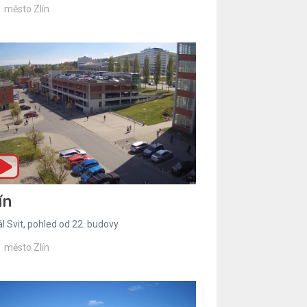
město Zlín
ín
l Svit, pohled od 22. budovy
město Zlín