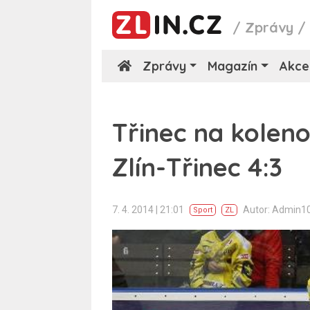
/
Zprávy
Zprávy
Magazín
Akce
Třinec na kolenou
Zlín-Třinec 4:3
7. 4. 2014 | 21:01
Autor: Admin1
Sport
ZL