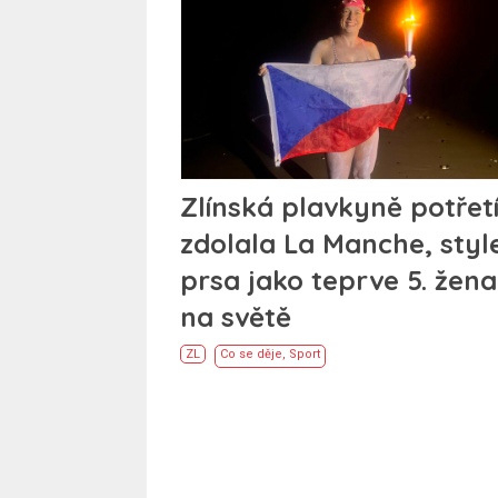
Zlínská plavkyně potřet
zdolala La Manche, sty
prsa jako teprve 5. žena
na světě
ZL
Co se děje
,
Sport