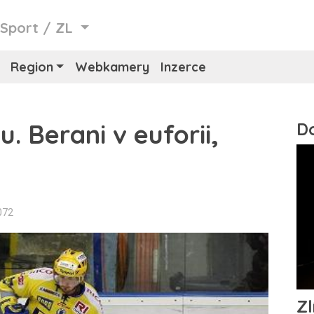
/
Sport
/
ZL
Region
Webkamery
Inzerce
. Berani v euforii,
072