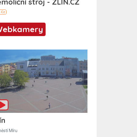
Webkamery
ín
ěstí Míru