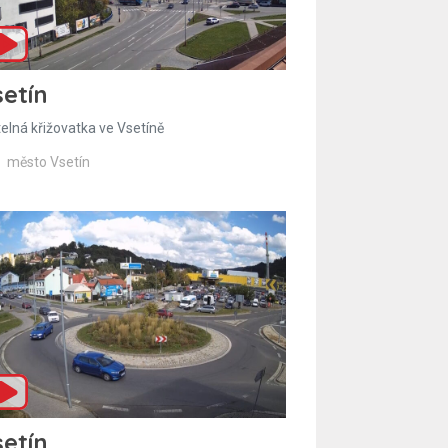
etín
telná křižovatka ve Vsetíně
město Vsetín
etín