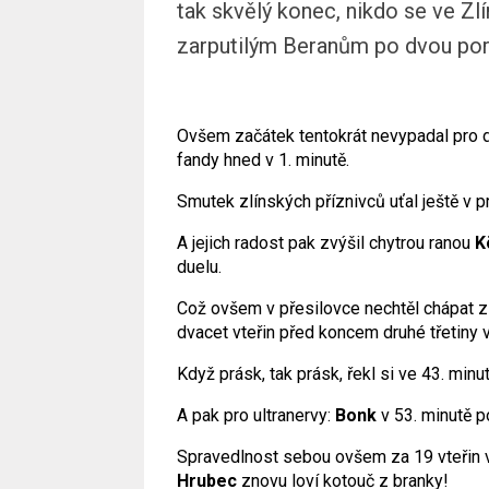
tak skvělý konec, nikdo se ve Zl
zarputilým Beranům po dvou porážk
Ovšem začátek tentokrát nevypadal pro 
fandy hned v 1. minutě.
Smutek zlínských příznivců uťal ještě v p
A jejich radost pak zvýšil chytrou ranou
K
duelu.
Což ovšem v přesilovce nechtěl chápat z
dvacet vteřin před koncem druhé třetiny 
Když prásk, tak prásk, řekl si ve 43. min
A pak pro ultranervy:
Bonk
v 53. minutě p
Spravedlnost sebou ovšem za 19 vteřin 
Hrubec
znovu loví kotouč z branky!