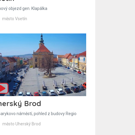
hový objezd gen. Klapálka
město Vsetín
herský Brod
arykovo náměstí, pohled z budovy Regio
město Uherský Brod