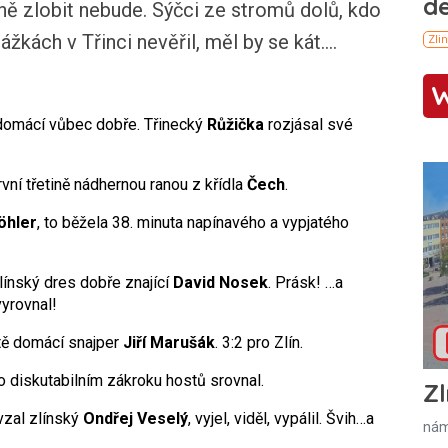
íně zlobit nebude. Sýčci ze stromů dolů, kdo
ách v Třinci nevěřil, měl by se kát....
domácí vůbec dobře. Třinecký
Růžička
rozjásal své
rvní třetině nádhernou ranou z křídla
Čech
.
öhler
, to běžela 38. minuta napínavého a vypjatého
línský dres dobře znající
David Nosek
. Prásk! …a
vyrovnal!
utě domácí snajper
Jiří Marušák
. 3:2 pro Zlín.
o diskutabilním zákroku hostů srovnal.
Zl
vzal zlínský
Ondřej
Veselý
, vyjel, viděl, vypálil. Švih…a
nám