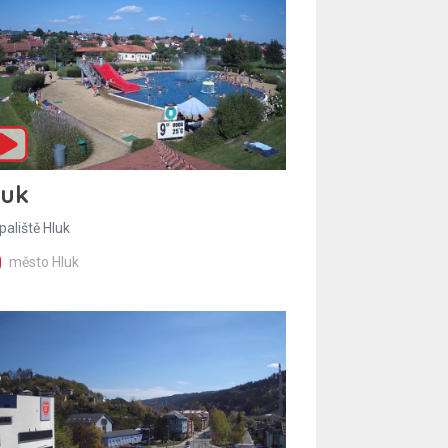
luk
paliště Hluk
město Hluk