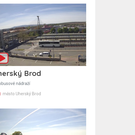
herský Brod
obusové nádraží
město Uherský Brod