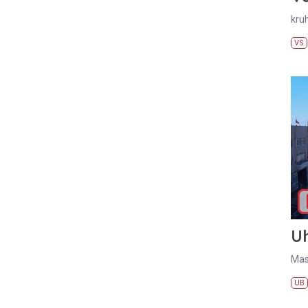
kru
VS
U
Mas
UB