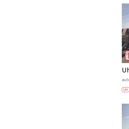
U
aut
UH