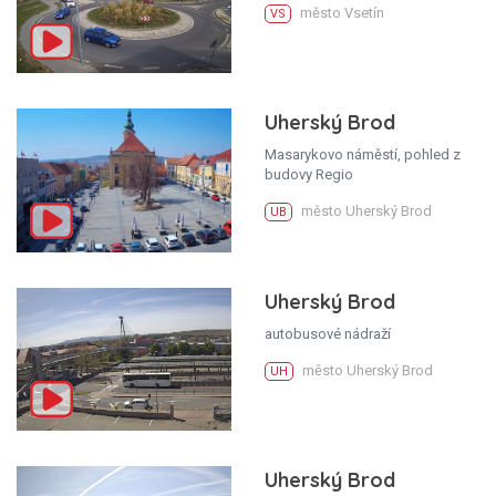
město Vsetín
VS
Uherský Brod
Masarykovo náměstí, pohled z
budovy Regio
město Uherský Brod
UB
Uherský Brod
autobusové nádraží
město Uherský Brod
UH
Uherský Brod