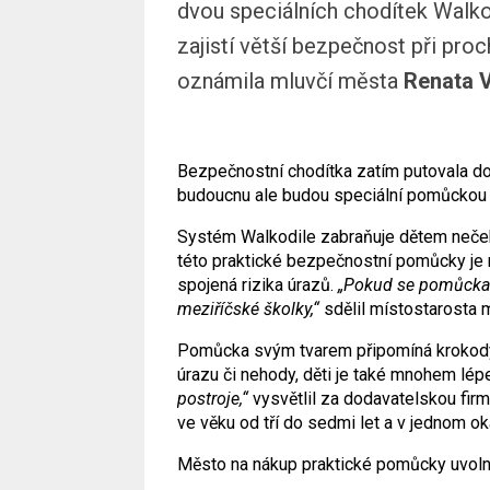
dvou speciálních chodítek Walko
zajistí větší bezpečnost při pro
oznámila mluvčí města
Renata 
Bezpečnostní chodítka zatím putovala do 
budoucnu ale budou speciální pomůckou 
Systém Walkodile zabraňuje dětem neče
této praktické bezpečnostní pomůcky je n
spojená rizika úrazů.
„Pokud se pomůcka 
meziříčské školky,“
sdělil místostarosta
Pomůcka svým tvarem připomíná krokodýla
úrazu či nehody, děti je také mnohem lépe 
postroje,“
vysvětlil za dodavatelskou fir
ve věku od tří do sedmi let a v jednom o
Město na nákup praktické pomůcky uvolni