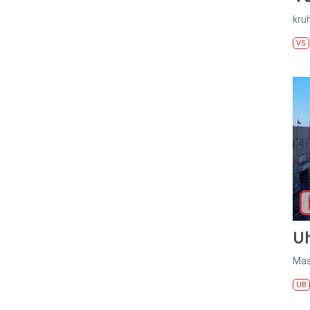
kru
VS
U
Mas
UB