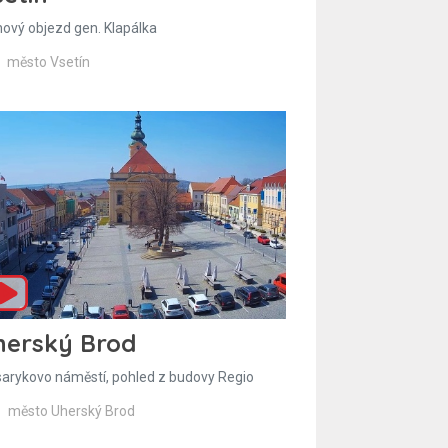
hový objezd gen. Klapálka
město Vsetín
herský Brod
arykovo náměstí, pohled z budovy Regio
město Uherský Brod