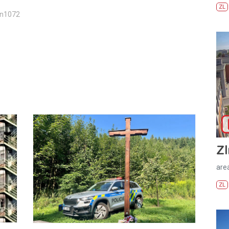
ZL
in1072
Zl
areá
ZL