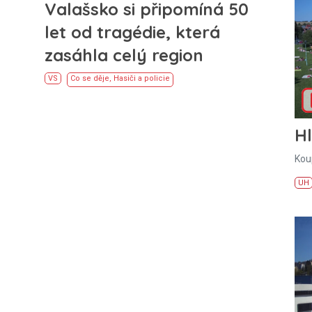
Valašsko si připomíná 50
let od tragédie, která
zasáhla celý region
VS
Co se děje
,
Hasiči a policie
H
Kou
UH