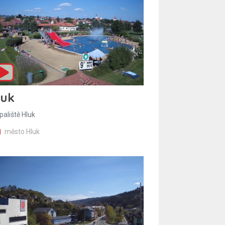
luk
paliště Hluk
město Hluk