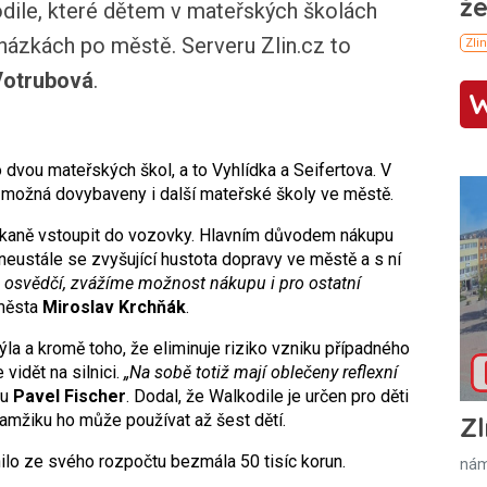
dile, které dětem v mateřských školách
cházkách po městě. Serveru Zlin.cz to
Votrubová
.
dvou mateřských škol, a to Vyhlídka a Seifertova. V
možná dovybaveny i další mateřské školy ve městě.
kaně vstoupit do vozovky. Hlavním důvodem nákupu
eustále se zvyšující hustota dopravy ve městě a s ní
osvědčí, zvážíme možnost nákupu i pro ostatní
 města
Miroslav Krchňák
.
 a kromě toho, že eliminuje riziko vzniku případného
vidět na silnici.
„Na sobě totiž mají oblečeny reflexní
mu
Pavel Fischer
. Dodal, že Walkodile je určen pro děti
kamžiku ho může používat až šest dětí.
Zl
lo ze svého rozpočtu bezmála 50 tisíc korun.
nám