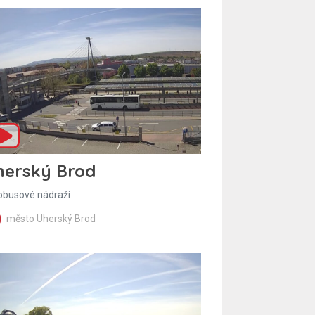
herský Brod
obusové nádraží
město Uherský Brod