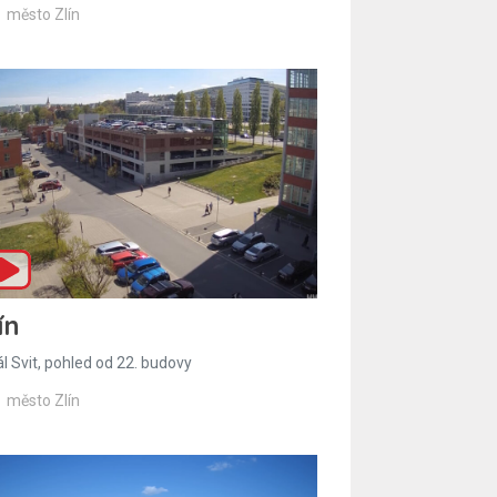
město Zlín
ín
l Svit, pohled od 22. budovy
město Zlín