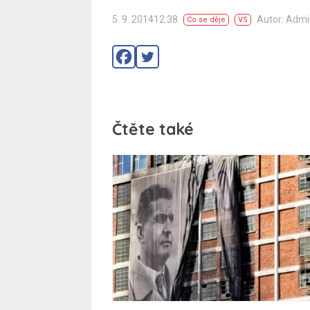
5. 9. 201412:38
Autor: Adm
Co se děje
VS
Čtěte také