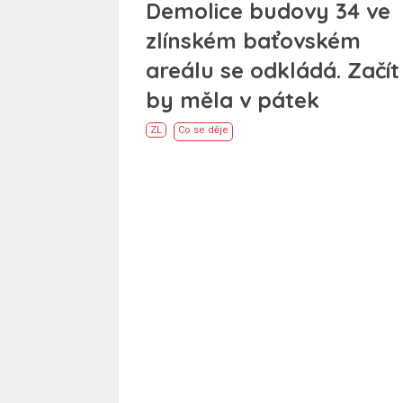
Demolice budovy 34 ve
zlínském baťovském
areálu se odkládá. Začít
by měla v pátek
ZL
Co se děje