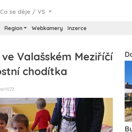
/
Co se děje
/
VS
Region
Webkamery
Inzerce
 ve Valašském Meziříčí
stní chodítka
min1072