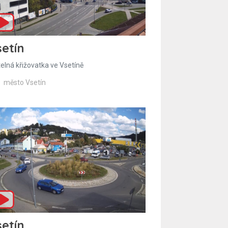
etín
telná křižovatka ve Vsetíně
město Vsetín
etín