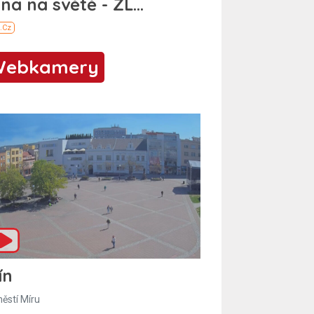
Webkamery
ín
ěstí Míru