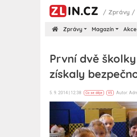
/
Zprávy
Zprávy
Magazín
Akce
První dvě školky
získaly bezpečno
5. 9. 2014 | 12:38
Autor: Ad
Co se děje
VS