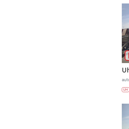
U
aut
UH