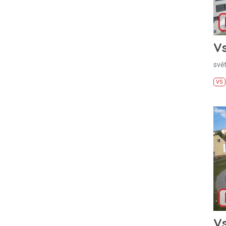
Vs
svě
VS
Vs