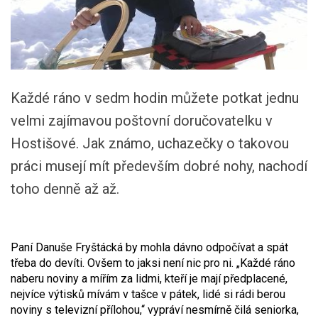
Každé ráno v sedm hodin můžete potkat jednu
velmi zajímavou poštovní doručovatelku v
Hostišové. Jak známo, uchazečky o takovou
práci musejí mít především dobré nohy, nachodí
toho denně až až.
Paní Danuše Fryštácká by mohla dávno odpočívat a spát
třeba do devíti. Ovšem to jaksi není nic pro ni. „Každé ráno
naberu noviny a mířím za lidmi, kteří je mají předplacené,
nejvíce výtisků mívám v tašce v pátek, lidé si rádi berou
noviny s televizní přílohou,“ vypráví nesmírně čilá seniorka,