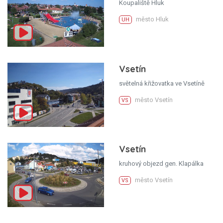
Koupaliště Hluk
město Hluk
UH
Vsetín
světelná křižovatka ve Vsetíně
město Vsetín
VS
Vsetín
kruhový objezd gen. Klapálka
město Vsetín
VS