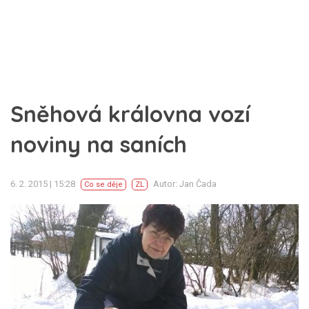
Sněhová královna vozí
noviny na saních
6. 2. 2015 | 15:28
Autor: Jan Čada
Co se děje
ZL