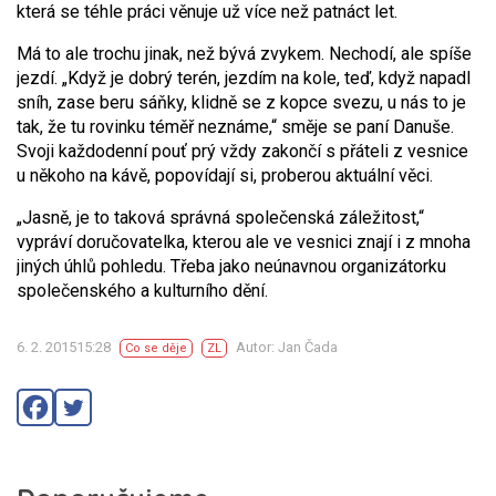
která se téhle práci věnuje už více než patnáct let.
Má to ale trochu jinak, než bývá zvykem. Nechodí, ale spíše
jezdí. „Když je dobrý terén, jezdím na kole, teď, když napadl
sníh, zase beru sáňky, klidně se z kopce svezu, u nás to je
tak, že tu rovinku téměř neznáme,“ směje se paní Danuše.
Svoji každodenní pouť prý vždy zakončí s přáteli z vesnice
u někoho na kávě, popovídají si, proberou aktuální věci.
„Jasně, je to taková správná společenská záležitost,“
vypráví doručovatelka, kterou ale ve vesnici znají i z mnoha
jiných úhlů pohledu. Třeba jako neúnavnou organizátorku
společenského a kulturního dění.
6. 2. 201515:28
Autor: Jan Čada
Co se děje
ZL