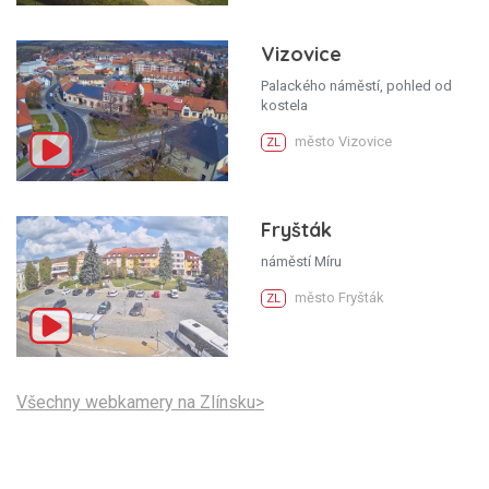
Vizovice
Palackého náměstí, pohled od
kostela
město Vizovice
ZL
Fryšták
náměstí Míru
město Fryšták
ZL
Všechny webkamery na Zlínsku>