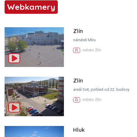
Webkamery
Zlín
náměstí Míru
město Zlín
ZL
Zlín
areál Svit, pohled od 22. budovy
město Zlín
ZL
Hluk