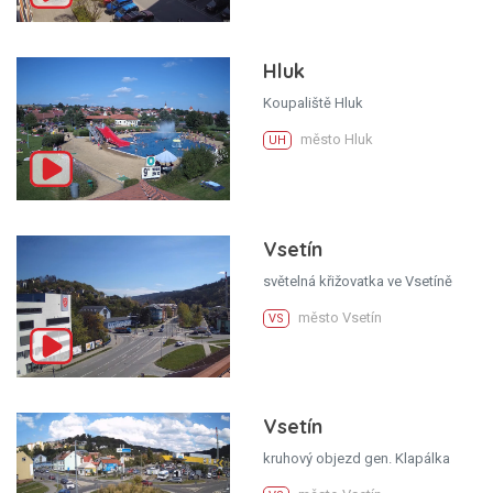
Hluk
Koupaliště Hluk
město Hluk
UH
Vsetín
světelná křižovatka ve Vsetíně
město Vsetín
VS
Vsetín
kruhový objezd gen. Klapálka