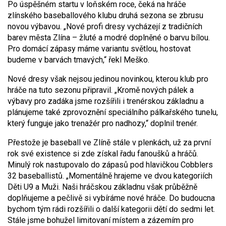
Po úspěšném startu v loňském roce, čeká na hráče
zlínského baseballového klubu druhá sezona se zbrusu
novou výbavou. „Nové profi dresy vycházejí z tradičních
barev města Zlína – žluté a modré doplněné o barvu bílou.
Pro domácí zápasy máme variantu světlou, hostovat
budeme v barvách tmavých,“ řekl Meško.
Nové dresy však nejsou jedinou novinkou, kterou klub pro
hráče na tuto sezonu připravil. „Kromě nových pálek a
výbavy pro zadáka jsme rozšířili i trenérskou základnu a
plánujeme také zprovoznění speciálního pálkařského tunelu,
který funguje jako trenažér pro nadhozy,“ doplnil trenér.
Přestože je baseball ve Zlíně stále v plenkách, už za první
rok své existence si zde získal řadu fanoušků a hráčů.
Minulý rok nastupovalo do zápasů pod hlavičkou Cobblers
32 baseballistů. „Momentálně hrajeme ve dvou kategoriích
Děti U9 a Muži. Naši hráčskou základnu však průběžně
doplňujeme a pečlivě si vybíráme nové hráče. Do budoucna
bychom tým rádi rozšířili o další kategorii dětí do sedmi let.
Stále jsme bohužel limitovaní místem a zázemím pro