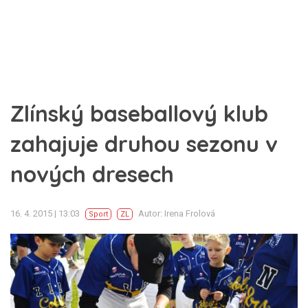
Zlínský baseballový klub
zahajuje druhou sezonu v
nových dresech
16. 4. 2015 | 13:03
Autor: Irena Frolová
Sport
ZL