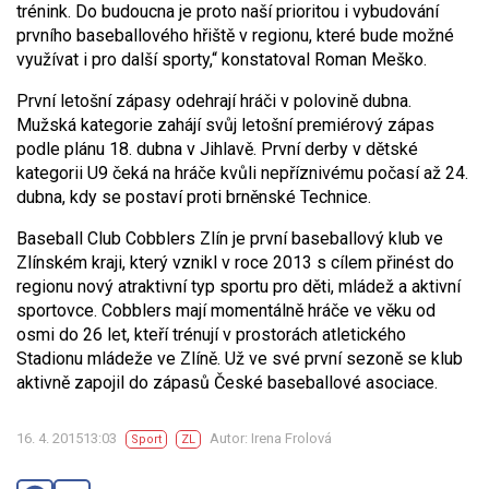
trénink. Do budoucna je proto naší prioritou i vybudování
prvního baseballového hřiště v regionu, které bude možné
využívat i pro další sporty
,“ konstatoval Roman Meško.
První letošní zápasy odehrají hráči v polovině dubna.
Mužská kategorie zahájí svůj letošní premiérový zápas
podle plánu 18. dubna v Jihlavě. První derby v dětské
kategorii U9 čeká na hráče kvůli nepříznivému počasí až 24.
dubna, kdy se postaví proti brněnské Technice.
Baseball Club Cobblers Zlín je první baseballový klub ve
Zlínském kraji, který vznikl v roce 2013 s cílem přinést do
regionu nový atraktivní typ sportu pro děti, mládež a aktivní
sportovce. Cobblers mají momentálně hráče ve věku od
osmi do 26 let, kteří trénují v prostorách atletického
Stadionu mládeže ve Zlíně. Už ve své první sezoně se klub
aktivně zapojil do zápasů České baseballové asociace.
16. 4. 201513:03
Autor: Irena Frolová
Sport
ZL