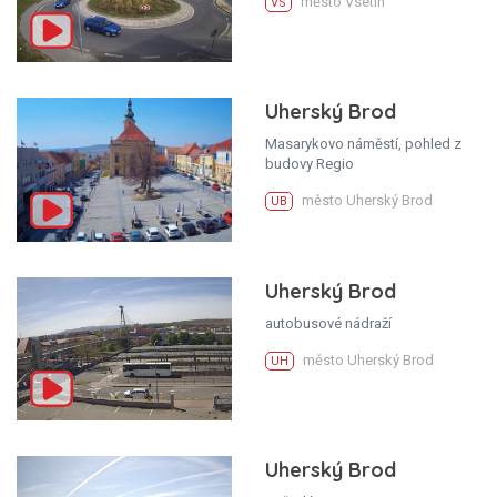
město Vsetín
VS
Uherský Brod
Masarykovo náměstí, pohled z
budovy Regio
město Uherský Brod
UB
Uherský Brod
autobusové nádraží
město Uherský Brod
UH
Uherský Brod