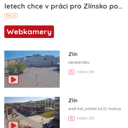
Webkamery
Zlín
náměstí Míru
město Zlín
ZL
Zlín
areál Svit, pohled od 22. budovy
město Zlín
ZL