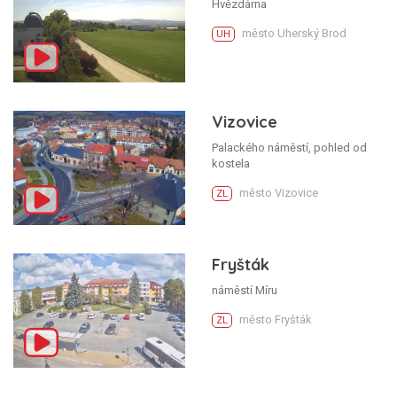
Hvězdárna
město Uherský Brod
UH
Vizovice
Palackého náměstí, pohled od
kostela
město Vizovice
ZL
Fryšták
náměstí Míru
město Fryšták
ZL