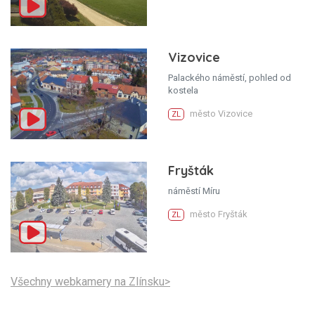
Vizovice
Palackého náměstí, pohled od
kostela
město Vizovice
ZL
Fryšták
náměstí Míru
město Fryšták
ZL
Všechny webkamery na Zlínsku>