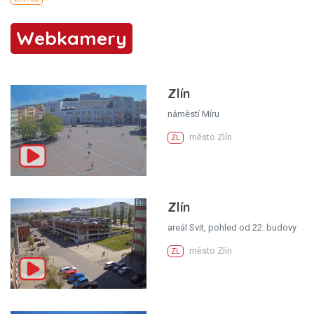
Webkamery
Zlín
náměstí Míru
město Zlín
ZL
Zlín
areál Svit, pohled od 22. budovy
město Zlín
ZL