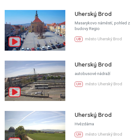
Uherský Brod
Masarykovo náměstí, pohled z
budovy Regio
město Uherský Brod
UB
Uherský Brod
autobusové nádraží
město Uherský Brod
UH
Uherský Brod
Hvězdárna
město Uherský Brod
UH