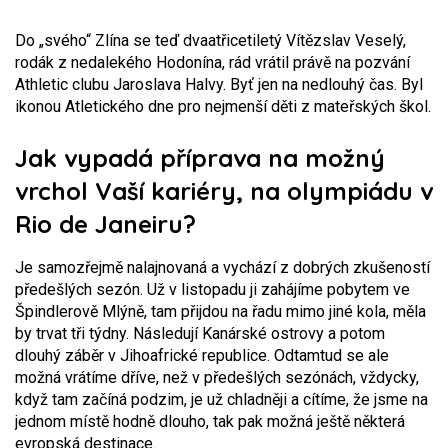
Do „svého“ Zlína se teď dvaatřicetiletý Vítězslav Veselý,
rodák z nedalekého Hodonína, rád vrátil právě na pozvání
Athletic clubu Jaroslava Halvy. Byť jen na nedlouhý čas. Byl
ikonou Atletického dne pro nejmenší děti z mateřských škol.
Jak vypadá příprava na možný
vrchol Vaší kariéry, na olympiádu v
Rio de Janeiru?
Je samozřejmě nalajnovaná a vychází z dobrých zkušeností
předešlých sezón. Už v listopadu ji zahájíme pobytem ve
Špindlerově Mlýně, tam přijdou na řadu mimo jiné kola, měla
by trvat tři týdny. Následují Kanárské ostrovy a potom
dlouhý záběr v Jihoafrické republice. Odtamtud se ale
možná vrátíme dříve, než v předešlých sezónách, vždycky,
když tam začíná podzim, je už chladněji a cítíme, že jsme na
jednom místě hodně dlouho, tak pak možná ještě některá
evropská destinace.