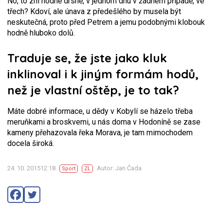
No, to zní hodně drsně, v jednom dnu v žádném případě, ve
třech? Kdoví, ale únava z předešlého by musela být
neskutečná, proto před Petrem a jemu podobnými klobouk
hodně hluboko dolů.
Traduje se, že jste jako kluk
inklinoval i k jiným formám hodů,
než je vlastní oštěp, je to tak?
Máte dobré informace, u dědy v Kobylí se házelo třeba
meruňkami a broskvemi, u nás doma v Hodoníně se zase
kameny přehazovala řeka Morava, je tam mimochodem
docela široká.
24. 10. 201512:18
Autor: Jan Čada
Sport
ZL