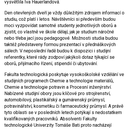
vysvětlila Iva Hauerlandová.
Den otevřených dveří je vždy důležitým zdrojem informací o
studiu, což platí i letos. Návštěvníci si především budou
moci vyzpovídat samotné studenty jednotlivých oborů a
zjistit, co vlastně ve škole dělají, jak je studium náročné
nebo třeba jací jsou pedagogové. Možnosti studia budou
taktéž představeny formou prezentací v přednáškových
sálech. V neposlední řadě budou k dispozici i studijní
referentky, které rády zodpoví jakýkoli dotaz týkající se
oborů, přijímacího řízení, stipendií či ubytování.
Fakulta technologická poskytuje vysokoškolské vzdělání ve
studijních programech Chemie a technologie materiálů,
Chemie a technologie potravin a Procesní inženýrství.
Nabízené studijní obory jsou klíčové pro strojírenství,
automobilový, plastikářský a gumárenský průmysl,
potravinářství, kosmetiku či farmaceutický průmysl. A právě
tyto oblasti se v posledních letech potýkají s nedostatkem
kvalifikovaných pracovníků. Absolventi Fakulty
technologické Univerzity Tomáše Bati proto nacházejí