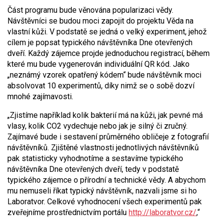
Část programu bude věnována popularizaci vědy.
Návštěvníci se budou moci zapojit do projektu Věda na
vlastní kůži. V podstatě se jedná o velký experiment, jehož
cílem je popsat typického návštěvníka Dne otevřených
dveří. Každý zájemce projde jednoduchou registrací, během
které mu bude vygenerován individuální QR kód. Jako
„neznámý vzorek opatřený kódem“ bude návštěvník moci
absolvovat 10 experimentů, díky nimž se o sobě dozví
mnohé zajímavosti.
„Zjistíme například kolik bakterií má na kůži, jak pevné má
vlasy, kolik CO2 vydechuje nebo jak je silný či zručný.
Zajímavé bude i sestavení průměrného obličeje z fotografií
návštěvníků. Zjištěné vlastnosti jednotlivých návštěvníků
pak statisticky vyhodnotíme a sestavíme typického
návštěvníka Dne otevřených dveří, tedy v podstatě
typického zájemce o přírodní a technické vědy. A abychom
mu nemuseli říkat typický návštěvník, nazvali jsme si ho
Laboratvor. Celkové vyhodnocení všech experimentů pak
zveřejníme prostřednictvím portálu
http://laboratvor.cz/
,“