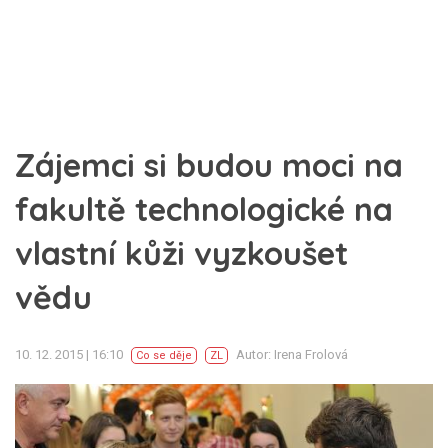
Zájemci si budou moci na
fakultě technologické na
vlastní kůži vyzkoušet
vědu
10. 12. 2015 | 16:10
Autor: Irena Frolová
Co se děje
ZL