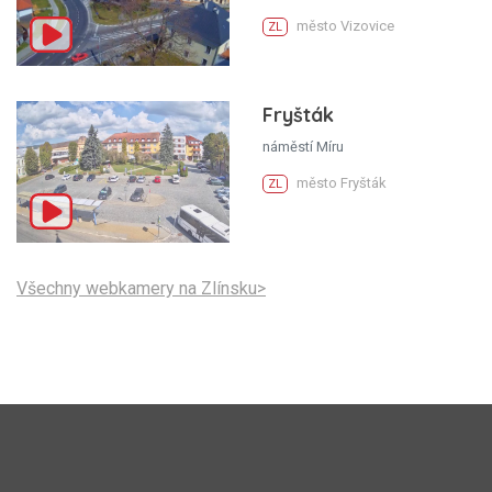
město Vizovice
ZL
Fryšták
náměstí Míru
město Fryšták
ZL
Všechny webkamery na Zlínsku>