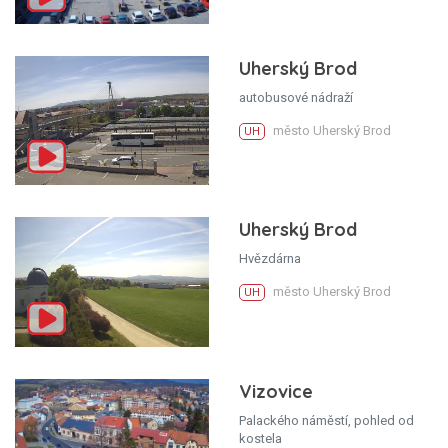
Uherský Brod
autobusové nádraží
město Uherský Brod
UH
Uherský Brod
Hvězdárna
město Uherský Brod
UH
Vizovice
Palackého náměstí, pohled od
kostela