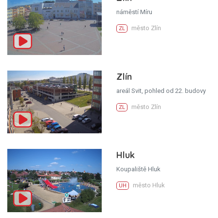
náměstí Míru
město Zlín
ZL
Zlín
areál Svit, pohled od 22. budovy
město Zlín
ZL
Hluk
Koupaliště Hluk
město Hluk
UH