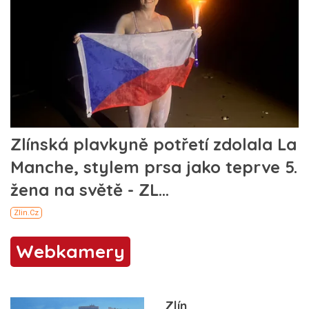
Webkamery
Zlín