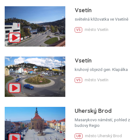
Vsetín
světelná křižovatka ve Vsetíně
město Vsetín
VS
Vsetín
kruhový objezd gen. Klapálka
město Vsetín
VS
Uherský Brod
Masarykovo náměstí, pohled z
budovy Regio
město Uherský Brod
UB