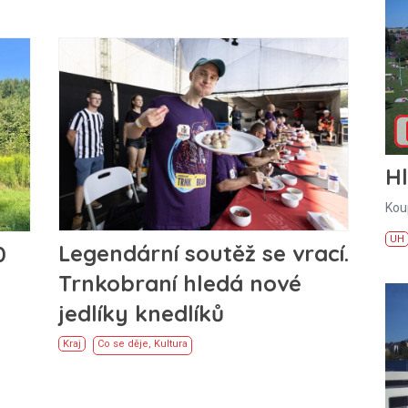
H
Kou
UH
Legendární soutěž se vrací.
0
Trnkobraní hledá nové
jedlíky knedlíků
Kraj
Co se děje
,
Kultura