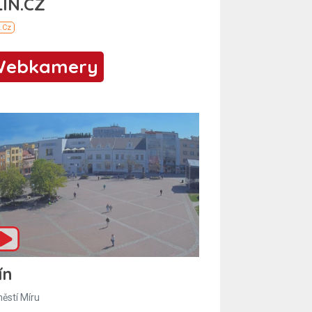
Webkamery
ín
ěstí Míru