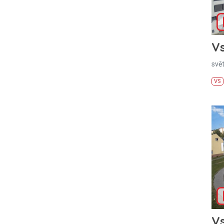
Vs
svě
VS
Vs