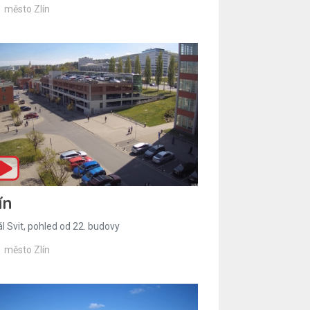
město Zlín
ín
l Svit, pohled od 22. budovy
město Zlín