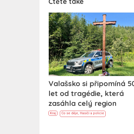
Čtěte také
Valašsko si připomíná 5
let od tragédie, která
zasáhla celý region
Kraj
Co se děje
,
Hasiči a policie