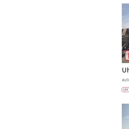
U
aut
UH