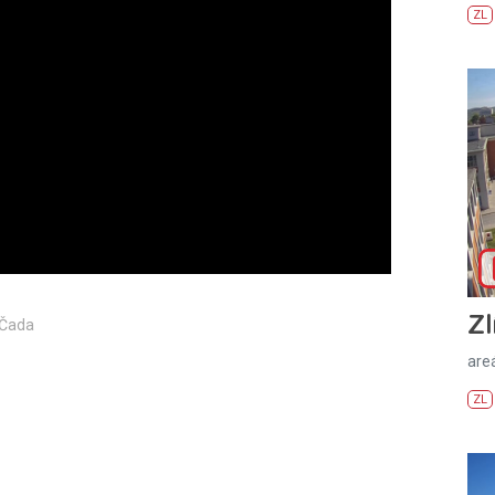
ZL
Zl
 Čada
areá
ZL