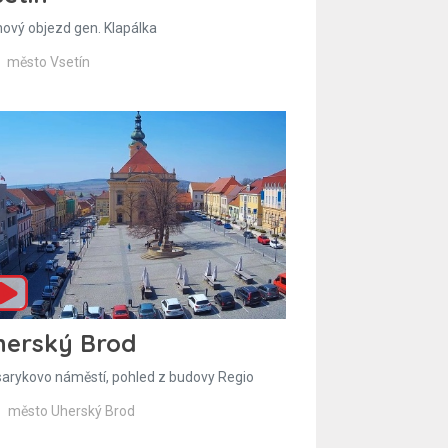
hový objezd gen. Klapálka
město Vsetín
herský Brod
arykovo náměstí, pohled z budovy Regio
město Uherský Brod