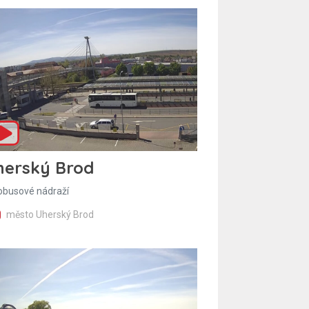
herský Brod
obusové nádraží
město Uherský Brod