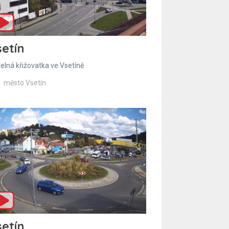
etín
telná křižovatka ve Vsetíně
město Vsetín
etín