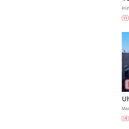
kru
VS
U
Mas
UB