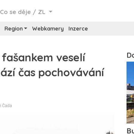
/
Co se děje
/
ZL
Region
Webkamery
Inzerce
 fašankem veselí
hází čas pochovávání
n Čada