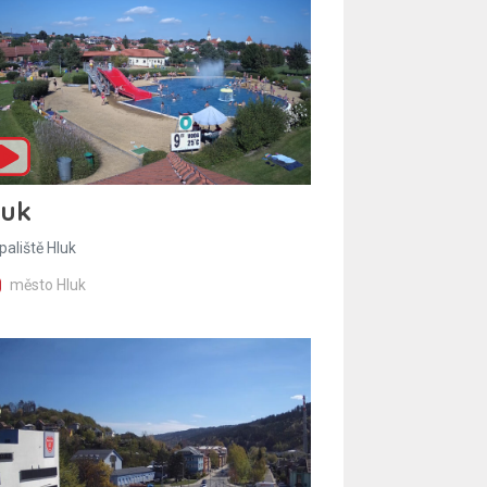
luk
paliště Hluk
město Hluk