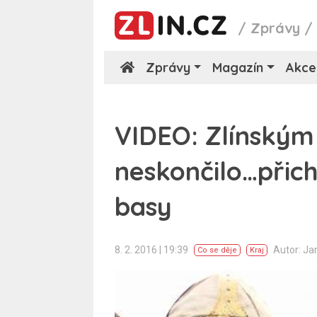
/
Zprávy
Zprávy
Magazín
Akce
VIDEO: Zlínským
neskončilo…přic
basy
8. 2. 2016 | 19:39
Autor: Ja
Co se děje
Kraj