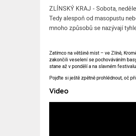
ZLÍNSKÝ KRAJ - Sobota, neděle, 
Tedy alespoň od masopustu nebo
mnoho způsobů se nazývají tyhle 
Zatímco na většině míst – ve Zlíně, Kromě
zakončili veselení se pochováváním basy 
stane až v pondělí a na slavném festivalu
Pojďte si ještě zpětně prohlédnout, oč při
Video