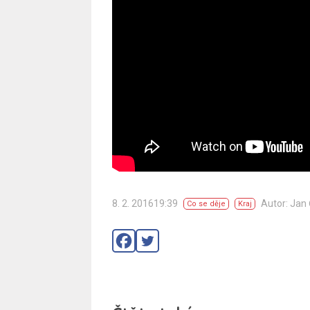
8. 2. 201619:39
Autor: Jan
Co se děje
Kraj