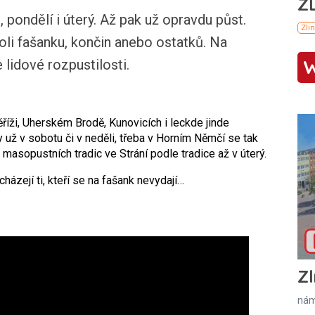
pondělí i úterý. Až pak už opravdu půst.
li fašanku, končin anebo ostatků. Na
lidové rozpustilosti.
říži, Uherském Brodě, Kunovicích i leckde jinde
už v sobotu či v neděli, třeba v Horním Němčí se tak
 masopustních tradic ve Strání podle tradice až v úterý.
cházejí ti, kteří se na fašank nevydají…
Zl
nám