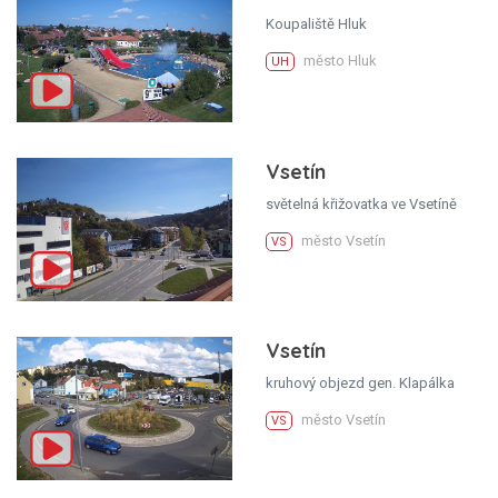
Koupaliště Hluk
město Hluk
UH
Vsetín
světelná křižovatka ve Vsetíně
město Vsetín
VS
Vsetín
kruhový objezd gen. Klapálka
město Vsetín
VS