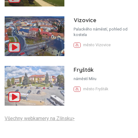
Vizovice
Palackého náměstí, pohled od
kostela
město Vizovice
ZL
Fryšták
náměstí Míru
město Fryšták
ZL
Všechny webkamery na Zlínsku>