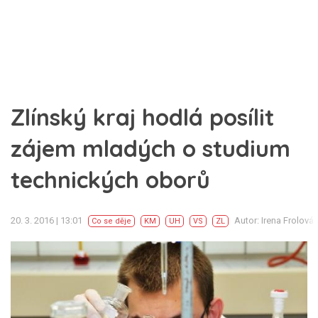
Zlínský kraj hodlá posílit
zájem mladých o studium
technických oborů
20. 3. 2016 | 13:01
Autor: Irena Frolová
Co se děje
KM
UH
VS
ZL