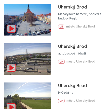
Uherský Brod
Masarykovo náměstí, pohled z
budovy Regio
město Uherský Brod
UB
Uherský Brod
autobusové nádraží
město Uherský Brod
UH
Uherský Brod
Hvězdárna
město Uherský Brod
UH