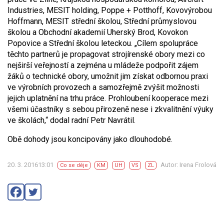
Industries, MESIT holding, Poppe + Potthoff, Kovovýrobou
Hoffmann, MESIT střední školou, Střední průmyslovou
školou a Obchodní akademií Uherský Brod, Kovokon
Popovice a Střední školou leteckou. „Cílem spolupráce
těchto partnerů je propagovat strojírenské obory mezi co
nejširší veřejností a zejména u mládeže podpořit zájem
žáků o technické obory, umožnit jim získat odbornou praxi
ve výrobních provozech a samozřejmě zvýšit možnosti
jejich uplatnění na trhu práce. Prohloubení kooperace mezi
všemi účastníky s sebou přirozeně nese i zkvalitnění výuky
ve školách,“ dodal radní Petr Navrátil.
Obě dohody jsou koncipovány jako dlouhodobé.
20. 3. 201613:01
Autor: Irena Frolová
Co se děje
KM
UH
VS
ZL