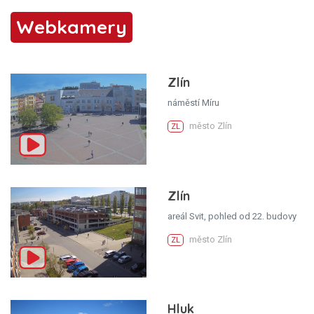
Webkamery
Zlín
náměstí Míru
město Zlín
ZL
Zlín
areál Svit, pohled od 22. budovy
město Zlín
ZL
Hluk