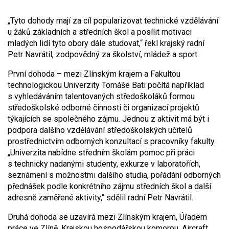
„Tyto dohody mají za cíl popularizovat technické vzdělávání
u žáků základních a středních škol a posílit motivaci
mladých lidí tyto obory dále studovat,“ řekl krajský radní
Petr Navrátil, zodpovědný za školství, mládež a sport.
První dohoda – mezi Zlínským krajem a Fakultou
technologickou Univerzity Tomáše Bati počítá například
s vyhledáváním talentovaných středoškoláků formou
středoškolské odborné činnosti či organizací projektů
týkajících se společného zájmu. Jednou z aktivit má být i
podpora dalšího vzdělávání středoškolských učitelů
prostřednictvím odborných konzultací s pracovníky fakulty.
„Univerzita nabídne středním školám pomoc při práci
s technicky nadanými studenty, exkurze v laboratořích,
seznámení s možnostmi dalšího studia, pořádání odborných
přednášek podle konkrétního zájmu středních škol a další
adresně zaměřené aktivity,“ sdělil radní Petr Navrátil.
Druhá dohoda se uzavírá mezi Zlínským krajem, Úřadem
práce ve Zlíně, Krajskou hospodářskou komorou, Aircraft