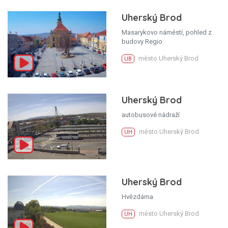
Uherský Brod
Masarykovo náměstí, pohled z
budovy Regio
město Uherský Brod
UB
Uherský Brod
autobusové nádraží
město Uherský Brod
UH
Uherský Brod
Hvězdárna
město Uherský Brod
UH