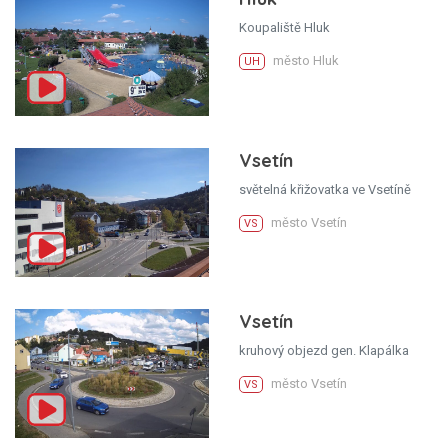
Koupaliště Hluk
město Hluk
UH
Vsetín
světelná křižovatka ve Vsetíně
město Vsetín
VS
Vsetín
kruhový objezd gen. Klapálka
město Vsetín
VS