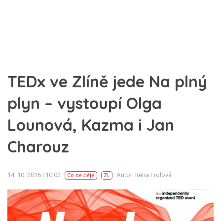
TEDx ve Zlíně jede Na plný
plyn – vystoupí Olga
Lounová, Kazma i Jan
Charouz
14. 10. 2016 | 10:02
Autor: Irena Frolová
Co se děje
ZL