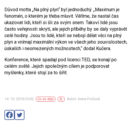
Důvod motta „Na plný plyn“ byl jednoduchý. „Maximum je
fenomén, o kterém je třeba mluvit. Věříme, že nastal čas
ukazovat lidi, kteří si šli za svým snem. Takoví lidé jsou
často veřejnosti skrytí, ale jejich příběhy by se daly vyprávět
celé hodiny. Jsou to lidé, kteří se nebojí dělat věci na plný
plyn a vnímají maximální výkon ve všech jeho souvislostech,
úskalích i neomezených možnostech,“ dodal Kučera.
Konference, které spadají pod licenci TED, se konají po
celém světě. Jejich společným cílem je podporovat
myšlenky, které stojí za to šířit.
14. 10. 201610:02
Autor: Irena Frolová
Co se děje
ZL