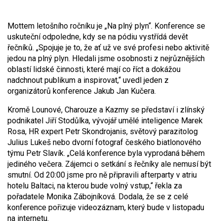
Mottem letošního ročníku je „Na plný plyn“. Konference se
uskuteční odpoledne, kdy se na pódiu vystřídá devět
řečníků. „Spojuje je to, že ať už ve své profesi nebo aktivitě
jedou na plný plyn. Hledali jsme osobnosti z nejrůznějších
oblastí lidské činnosti, které mají co říct a dokážou
nadchnout publikum a inspirovat,“ uvedl jeden z
organizátorů konference Jakub Jan Kučera.
Kromě Lounové, Charouze a Kazmy se představí i zlínský
podnikatel Jiří Stodůlka, vývojář umělé inteligence Marek
Rosa, HR expert Petr Skondrojanis, světový parazitolog
Julius Lukeš nebo dvorní fotograf českého biatlonového
týmu Petr Slavík. „Celá konference byla vyprodaná během
jediného večera. Zájemci o setkání s řečníky ale nemusí být
smutní. Od 20:00 jsme pro ně připravili afterparty v atriu
hotelu Baltaci, na kterou bude volný vstup,“ řekla za
pořadatele Monika Zábojníková. Dodala, že se z celé
konference pořizuje videozáznam, který bude v listopadu
na internetu.