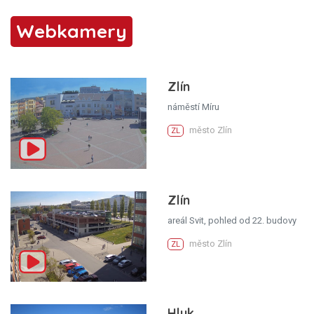
Webkamery
Zlín
náměstí Míru
město Zlín
ZL
Zlín
areál Svit, pohled od 22. budovy
město Zlín
ZL
Hluk