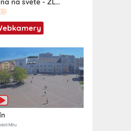
Webkamery
ín
ěstí Míru