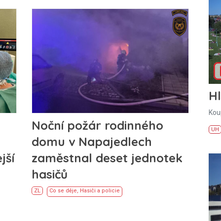
H
Kou
Noční požár rodinného
UH
domu v Napajedlech
jší
zaměstnal deset jednotek
hasičů
ZL
Co se děje
,
Hasiči a policie