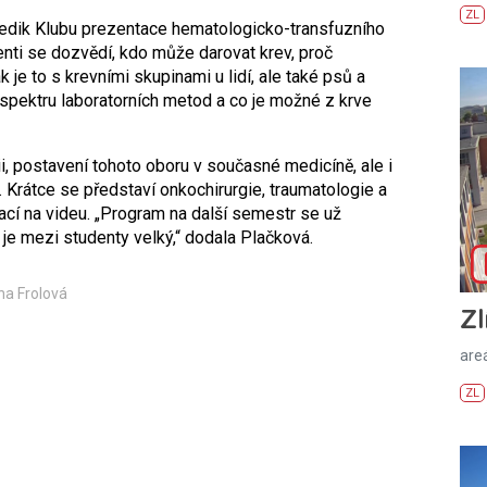
ZL
edik Klubu prezentace hematologicko-transfuzního
nti se dozvědí, kdo může darovat krev, proč
je to s krevními skupinami u lidí, ale také psů a
pektru laboratorních metod a co je možné z krve
, postavení tohoto oboru v současné medicíně, ale i
. Krátce se představí onkochirurgie, traumatologie a
ací na videu. „Program na další semestr se už
 je mezi studenty velký,“ dodala Plačková.
ena Frolová
Zl
areá
ZL