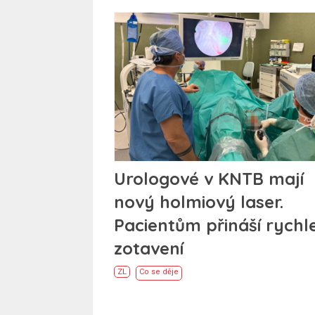
Urologové v KNTB mají
nový holmiový laser.
Pacientům přináší rychle
zotavení
ZL
Co se děje