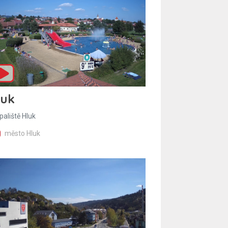
luk
paliště Hluk
město Hluk