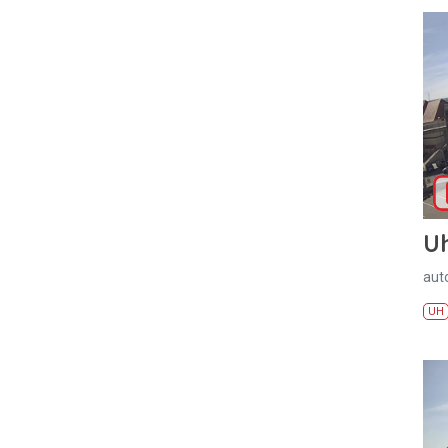
U
aut
UH