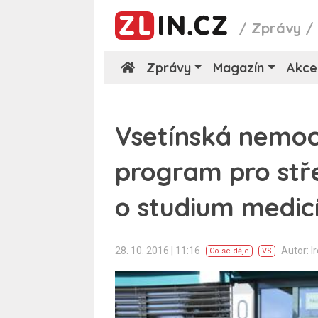
/
Zprávy
Zprávy
Magazín
Akce
Vsetínská nemocn
program pro st
o studium medic
28. 10. 2016 | 11:16
Autor: I
Co se děje
VS