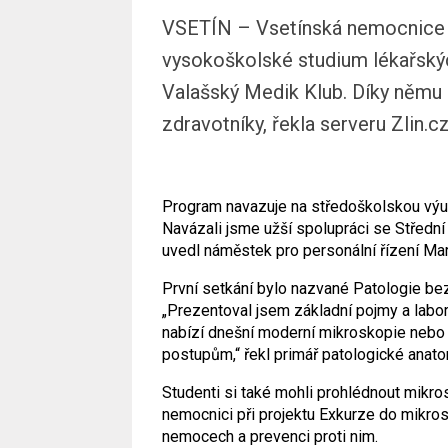
VSETÍN – Vsetínská nemocnice 
vysokoškolské studium lékařský
Valašský Medik Klub. Díky němu p
zdravotníky, řekla serveru Zlin
Program navazuje na středoškolskou výuku
Navázali jsme užší spolupráci se Střední
uvedl náměstek pro personální řízení Mar
První setkání bylo nazvané Patologie be
„Prezentoval jsem základní pojmy a labor
nabízí dnešní moderní mikroskopie nebo j
postupům,“ řekl primář patologické anat
Studenti si také mohli prohlédnout mikro
nemocnici při projektu Exkurze do mikro
nemocech a prevenci proti nim.