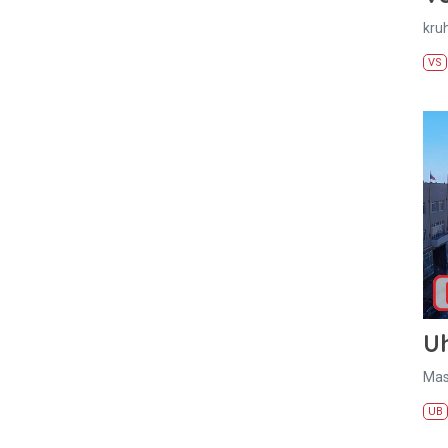
kru
VS
U
Mas
UB