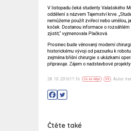
V listopadu čeká studenty Valašského M
oddělení s názvem Tajemství krve. „Stude
nemůžeme použít zvířecí nebo umělou, jak 
koček. Dostanou informace o rozsáhlém s
zjistit,“ vyjmenovala Plačková.
Prosinec bude věnovaný moderní chirurgii
historickému vývoji od pazourku k robotu
zejména břišní chirurgie s ukázkami oper
připravuje. Zájem o nadstavbové projekty
28. 10. 201611:16
Autor: Ir
Co se děje
VS
Čtěte také