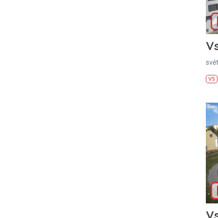
Vs
svě
VS
Vs