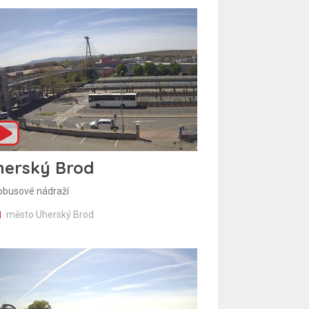
herský Brod
obusové nádraží
město Uherský Brod