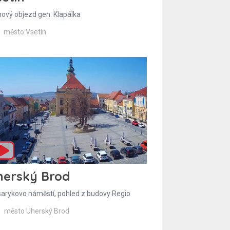
hový objezd gen. Klapálka
město Vsetín
herský Brod
arykovo náměstí, pohled z budovy Regio
město Uherský Brod