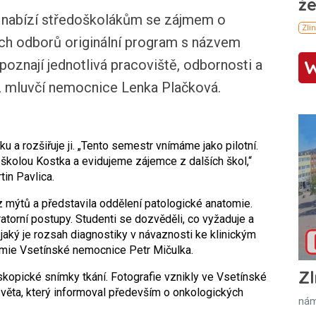
nabízí středoškolákům se zájmem o
ch odborů originální program s názvem
oznají jednotlivá pracoviště, odbornosti a
.cz mluvčí nemocnice Lenka Plačková.
 a rozšiřuje ji. „Tento semestr vnímáme jako pilotní.
 školou Kostka a evidujeme zájemce z dalších škol,“
tin Pavlica.
z mýtů a představila oddělení patologické anatomie.
atorní postupy. Studenti se dozvěděli, co vyžaduje a
aký je rozsah diagnostiky v návaznosti ke klinickým
omie Vsetínské nemocnice Petr Mičulka.
Zl
skopické snímky tkání. Fotografie vznikly ve Vsetínské
světa, který informoval především o onkologických
nám