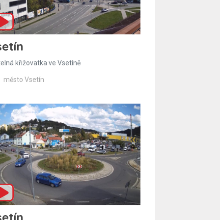
etín
telná křižovatka ve Vsetíně
město Vsetín
etín