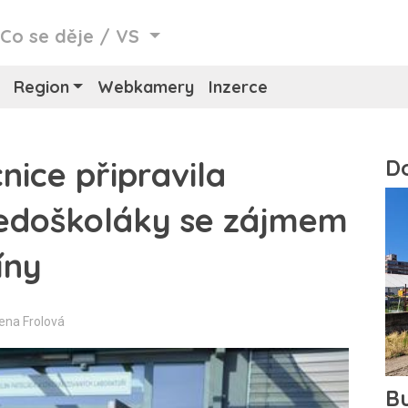
/
Co se děje
/
VS
Region
Webkamery
Inzerce
ice připravila
ředoškoláky se zájmem
íny
rena Frolová