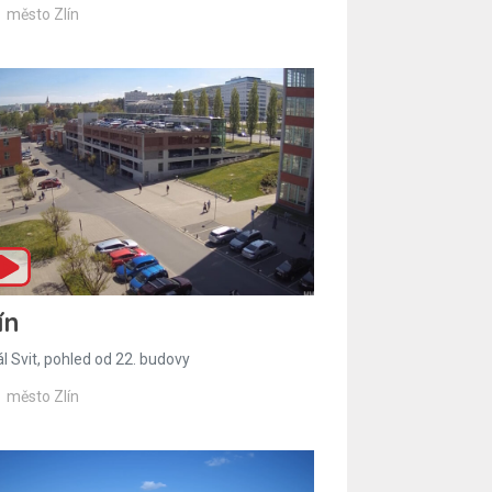
město Zlín
ín
l Svit, pohled od 22. budovy
město Zlín