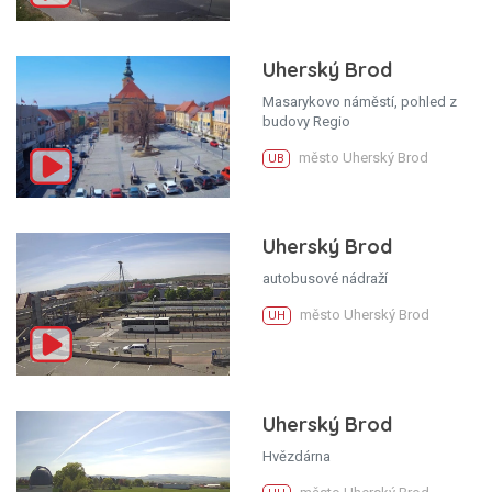
Uherský Brod
Masarykovo náměstí, pohled z
budovy Regio
město Uherský Brod
UB
Uherský Brod
autobusové nádraží
město Uherský Brod
UH
Uherský Brod
Hvězdárna