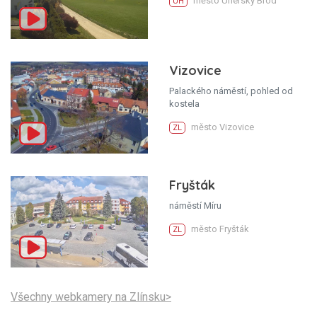
město Uherský Brod
UH
Vizovice
Palackého náměstí, pohled od
kostela
město Vizovice
ZL
Fryšták
náměstí Míru
město Fryšták
ZL
Všechny webkamery na Zlínsku>