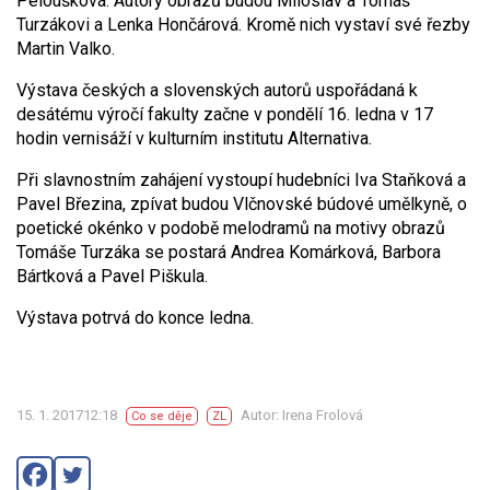
Peloušková. Autory obrazů budou Miloslav a Tomáš
Turzákovi a Lenka Hončárová. Kromě nich vystaví své řezby
Martin Valko.
Výstava českých a slovenských autorů uspořádaná k
desátému výročí fakulty začne v pondělí 16. ledna v 17
hodin vernisáží v kulturním institutu Alternativa.
Při slavnostním zahájení vystoupí hudebníci Iva Staňková a
Pavel Březina, zpívat budou Vlčnovské búdové umělkyně, o
poetické okénko v podobě melodramů na motivy obrazů
Tomáše Turzáka se postará Andrea Komárková, Barbora
Bártková a Pavel Piškula.
Výstava potrvá do konce ledna.
15. 1. 201712:18
Autor: Irena Frolová
Co se děje
ZL