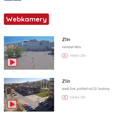
Webkamery
Zlín
náměstí Míru
město Zlín
ZL
Zlín
areál Svit, pohled od 22. budovy
město Zlín
ZL