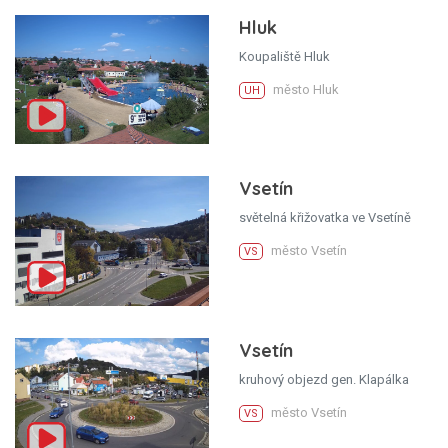
Hluk
Koupaliště Hluk
město Hluk
UH
Vsetín
světelná křižovatka ve Vsetíně
město Vsetín
VS
Vsetín
kruhový objezd gen. Klapálka
město Vsetín
VS