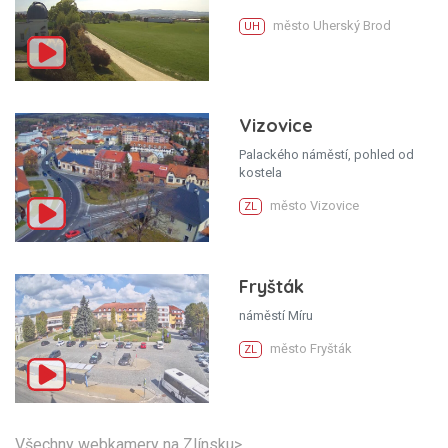
město Uherský Brod
UH
Vizovice
Palackého náměstí, pohled od
kostela
město Vizovice
ZL
Fryšták
náměstí Míru
město Fryšták
ZL
Všechny webkamery na Zlínsku>