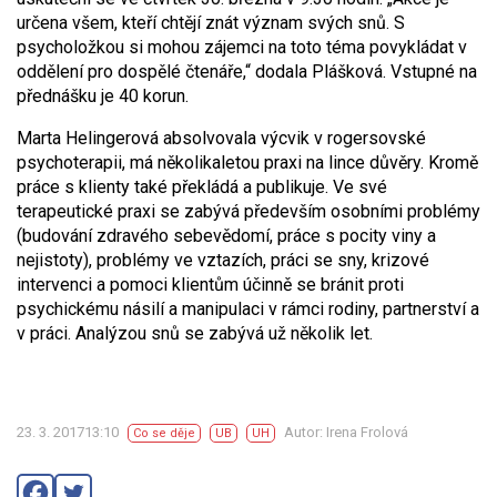
určena všem, kteří chtějí znát význam svých snů. S
psycholožkou si mohou zájemci na toto téma povykládat v
oddělení pro dospělé čtenáře,“ dodala Plášková. Vstupné na
přednášku je 40 korun.
Marta Helingerová absolvovala výcvik v rogersovské
psychoterapii, má několikaletou praxi na lince důvěry. Kromě
práce s klienty také překládá a publikuje. Ve své
terapeutické praxi se zabývá především osobními problémy
(budování zdravého sebevědomí, práce s pocity viny a
nejistoty), problémy ve vztazích, práci se sny, krizové
intervenci a pomoci klientům účinně se bránit proti
psychickému násilí a manipulaci v rámci rodiny, partnerství a
v práci. Analýzou snů se zabývá už několik let.
23. 3. 201713:10
Autor: Irena Frolová
Co se děje
UB
UH