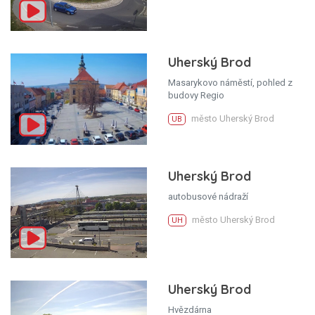
Uherský Brod
Masarykovo náměstí, pohled z
budovy Regio
město Uherský Brod
UB
Uherský Brod
autobusové nádraží
město Uherský Brod
UH
Uherský Brod
Hvězdárna