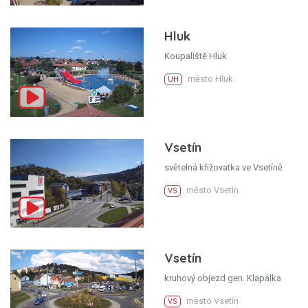
Hluk
Koupaliště Hluk
město Hluk
UH
Vsetín
světelná křižovatka ve Vsetíně
město Vsetín
VS
Vsetín
kruhový objezd gen. Klapálka
město Vsetín
VS