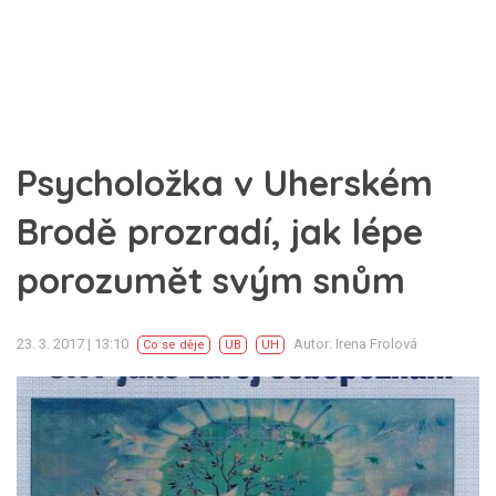
Psycholožka v Uherském
Brodě prozradí, jak lépe
porozumět svým snům
23. 3. 2017 | 13:10
Autor: Irena Frolová
Co se děje
UB
UH