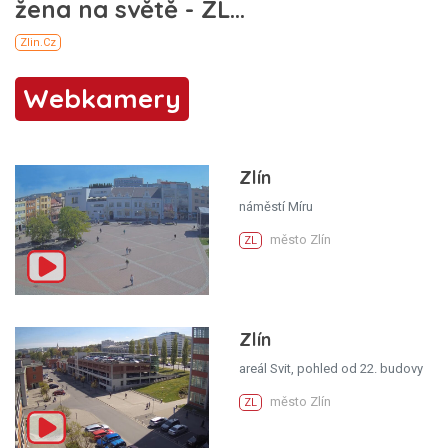
Webkamery
Zlín
náměstí Míru
město Zlín
ZL
Zlín
areál Svit, pohled od 22. budovy
město Zlín
ZL