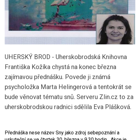
UHERSKÝ BROD - Uherskobrodská Knihovna
Františka Kožíka chystá na konec března
zajímavou přednášku. Povede ji známá
psycholožka Marta Helingerová a tentokrát se
bude věnovat tématu snů. Serveru Zlin.cz to za
uherskobrodskou radnici sdělila Eva Plášková.
Přednáška nese název Sny jako zdroj sebepoznání a
uskuteční se ve čtvrtek 30. března v 9.30 hodin. „Akce je