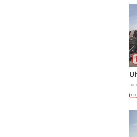
U
aut
UH