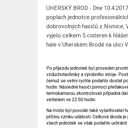
UHERSKÝ BROD - Dne 10.4.2017 v
poplach jednotce profesionální
dobrovolných hasičů z Nivnice, 
vyjelo celkem 5 cisteren k hláš
hale v Uherském Brodě na ulici 
Po příjezdu jednotek byl proveden prvotn
vzduchotechniky a výrobního stroje. Pos
čemuž se velmi rychle podařilo dostat po
hodin. Následně hasiči pomocí přetlakové
termokamerou zkontrolovali případná dalš
velitelem ve 22:50 hodin.
Na místo byl povolán také vyšetřovatel h
příčinu vzniku události. Celková škoda 
všech jednotek se však podařilo uchránit