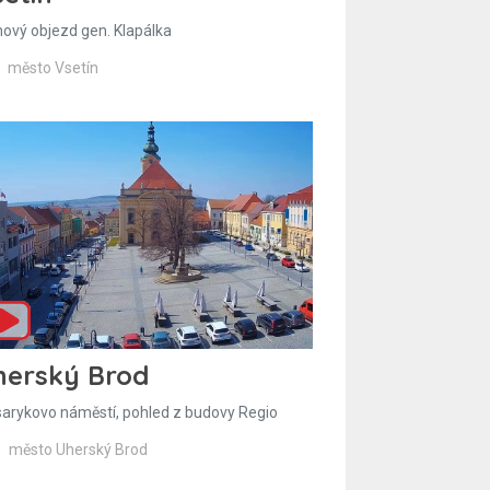
hový objezd gen. Klapálka
město Vsetín
herský Brod
arykovo náměstí, pohled z budovy Regio
město Uherský Brod