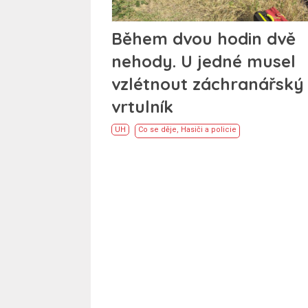
Během dvou hodin dvě
nehody. U jedné musel
vzlétnout záchranářský
vrtulník
UH
Co se děje
,
Hasiči a policie