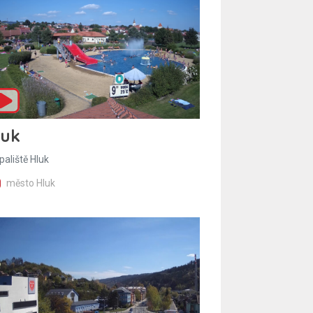
luk
paliště Hluk
město Hluk