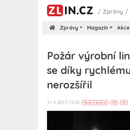
/
Zprávy
Zprávy
Magazín
Akce
Požár výrobní li
se díky rychlém
nerozšířil
11. 4. 2017 | 12:26
Hasiči a policie
UB
UH