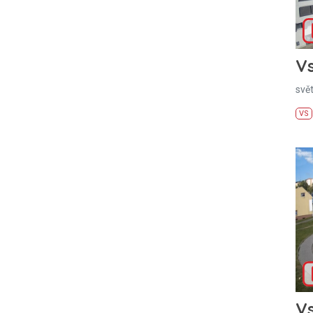
Vs
svě
VS
Vs