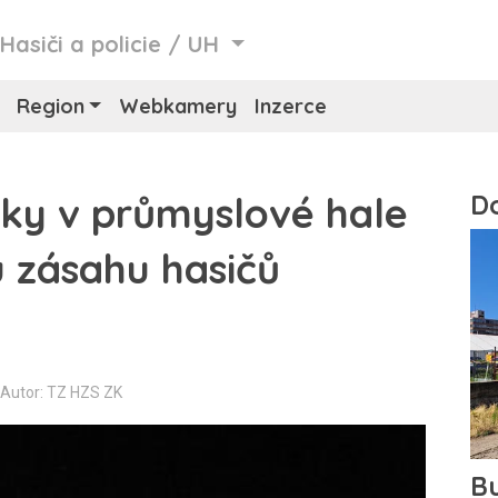
/
Hasiči a policie
/
UH
Region
Webkamery
Inzerce
nky v průmyslové hale
u zásahu hasičů
Autor: TZ HZS ZK