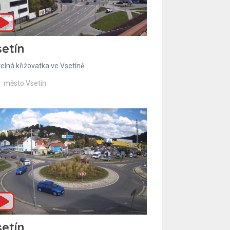
etín
telná křižovatka ve Vsetíně
město Vsetín
etín