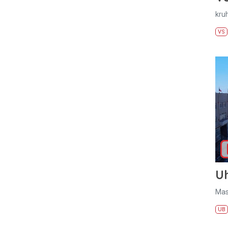
kru
VS
U
Mas
UB