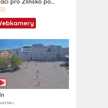
Webkamery
ín
ěstí Míru