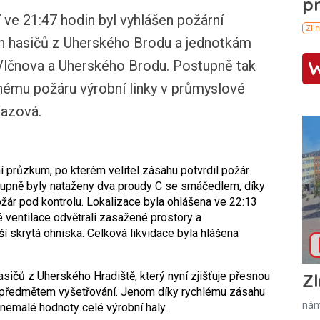
e 21:47 hodin byl vyhlášen požární
ch hasičů z Uherského Brodu a jednotkám
Vlčnova a Uherského Brodu. Postupně tak
enému požáru výrobní linky v průmyslové
Vazová.
í průzkum, po kterém velitel zásahu potvrdil požár
tupně byly nataženy dva proudy C se smáčedlem, díky
žár pod kontrolu. Lokalizace byla ohlášena ve 22:13
 ventilace odvětrali zasažené prostory a
í skrytá ohniska. Celková likvidace byla hlášena
asičů z Uherského Hradiště, který nyní zjišťuje přesnou
Zl
je předmětem vyšetřování. Jenom díky rychlému zásahu
nám
 nemalé hodnoty celé výrobní haly.