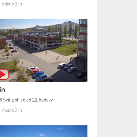
město Zlín
ín
l Svit, pohled od 22. budovy
město Zlín