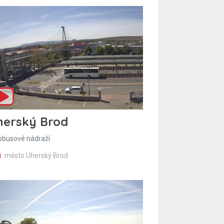
herský Brod
obusové nádraží
město Uherský Brod