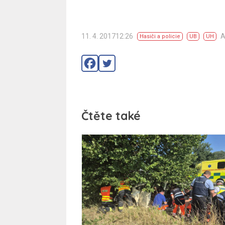
11. 4. 201712:26
A
Hasiči a policie
UB
UH
Čtěte také