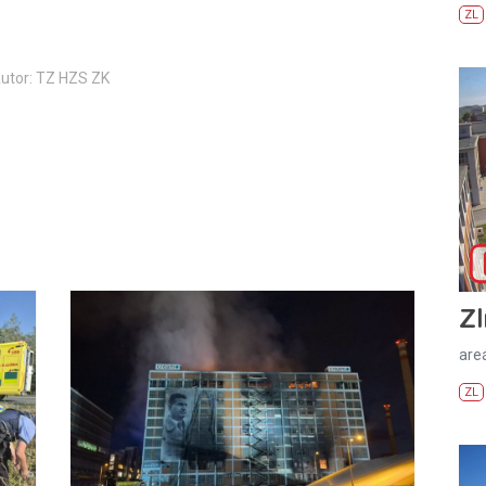
ZL
utor: TZ HZS ZK
Zl
areá
ZL