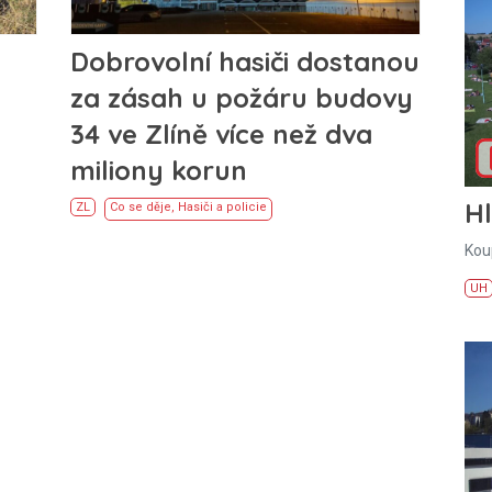
Dobrovolní hasiči dostanou
za zásah u požáru budovy
34 ve Zlíně více než dva
miliony korun
H
ZL
Co se děje
,
Hasiči a policie
Kou
UH