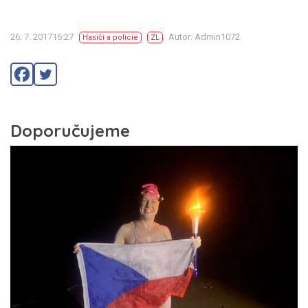
26. 7. 201716:27
Autor: Admin1072
Hasiči a policie
ZL