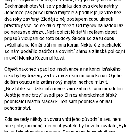
Čechmánek otevřel, se v podniku doslova dveře netrhly.
Jenomže pak přišel krach majitele a podnik je již více než
dva roky zavřený. Zloději z něj postupem času ukradli
prakticky vše, co se dalo zpeněžit. Od myček na nádobí až
po nerezové dřezy. „Naši policisté šetřili celkem deset
případů vloupání do této budovy. Škoda se za tu dobu
vyšplhala na téměř půl milionu korun. Některé z pachatelů
se nám podařilo zadržet a obvinit,“ shrnula zlínská policejní
mluvčí Monika Kozumplíková.
Objekt nakonec spadl do insolvence a na konci loňského
roku byl vydražený za bezmála osm milionů korun. O jeho
dalším osudu ale zatím nový majitel nechce mluvit.
„Nezlobte se, další informace vám zatím k tomu nesdělím.
Ještě je moc brzy,“ uvedl pro Zlin.cz uherskohradišťský
podnikatel Martin Masařík. Ten sám podniká v oblasti
pohostinství.
Zda se tedy někdy pivovaru vrátí jeho původní sláva, není
sice jisté, nicméně místní obyvatelé by to velmi uvítali. „Bylo