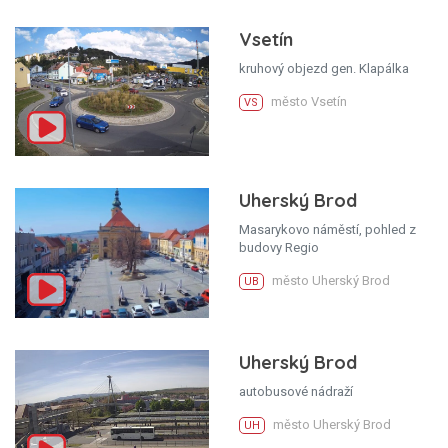
Vsetín
kruhový objezd gen. Klapálka
město Vsetín
VS
Uherský Brod
Masarykovo náměstí, pohled z
budovy Regio
město Uherský Brod
UB
Uherský Brod
autobusové nádraží
město Uherský Brod
UH