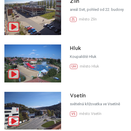
Zlín
areál Svit, pohled od 22. budovy
město Zlín
ZL
Hluk
Koupaliště Hluk
město Hluk
UH
Vsetín
světelná křižovatka ve Vsetíně
město Vsetín
VS