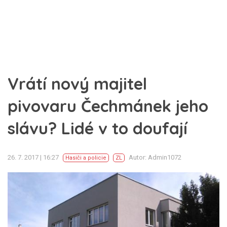
Vrátí nový majitel
pivovaru Čechmánek jeho
slávu? Lidé v to doufají
26. 7. 2017 | 16:27
Autor: Admin1072
Hasiči a policie
ZL