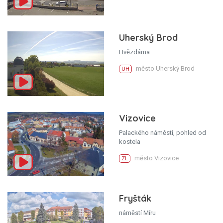
Uherský Brod
Hvězdárna
město Uherský Brod
UH
Vizovice
Palackého náměstí, pohled od
kostela
město Vizovice
ZL
Fryšták
náměstí Míru