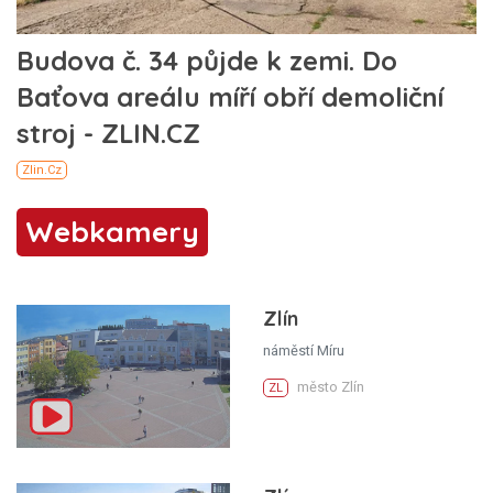
Webkamery
Zlín
náměstí Míru
město Zlín
ZL