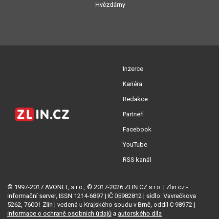
Hvězdárny
Inzerce
Kariéra
Redakce
Partneři
Facebook
YouTube
RSS kanál
© 1997-2017 AVONET, s.r.o., © 2017-2026 ZLIN.CZ s.r.o. | Zlin.cz -
informační server, ISSN 1214-6897 | IČ 05982812 | sídlo: Vavrečkova
5262, 76001 Zlín | vedená u Krajského soudu v Brně, oddíl C 98972 |
informace o ochraně osobních údajů
a
autorského díla