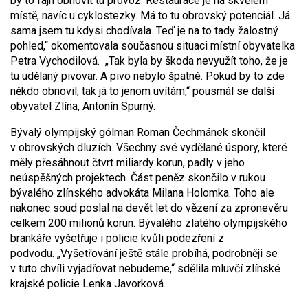
by to fajn obnovit tu provoz. Restaurace je na skvělém
místě, navíc u cyklostezky. Má to tu obrovský potenciál. Já
sama jsem tu kdysi chodívala. Teď je na to tady žalostný
pohled,“ okomentovala současnou situaci místní obyvatelka
Petra Vychodilová. „Tak byla by škoda nevyužít toho, že je
tu udělaný pivovar. A pivo nebylo špatné. Pokud by to zde
někdo obnovil, tak já to jenom uvítám,“ pousmál se další
obyvatel Zlína, Antonín Spurný.
Bývalý olympijský gólman Roman Čechmánek skončil
v obrovských dluzích. Všechny své vydělané úspory, které
měly přesáhnout čtvrt miliardy korun, padly v jeho
neúspěšných projektech. Část peněz skončilo v rukou
bývalého zlínského advokáta Milana Holomka. Toho ale
nakonec soud poslal na devět let do vězení za zpronevěru
celkem 200 milionů korun. Bývalého zlatého olympijského
brankáře vyšetřuje i policie kvůli podezření z
podvodu. „Vyšetřování ještě stále probíhá, podrobněji se
v tuto chvíli vyjadřovat nebudeme,“ sdělila mluvčí zlínské
krajské policie Lenka Javorková.