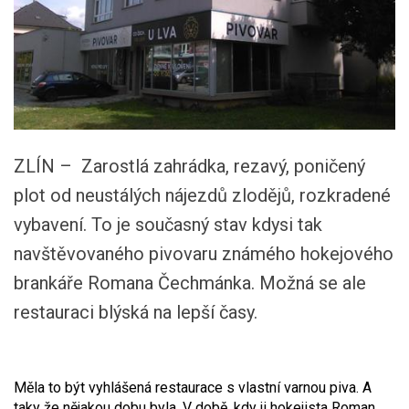
ZLÍN – Zarostlá zahrádka, rezavý, poničený
plot od neustálých nájezdů zlodějů, rozkradené
vybavení. To je současný stav kdysi tak
navštěvovaného pivovaru známého hokejového
brankáře Romana Čechmánka. Možná se ale
restauraci blýská na lepší časy.
Měla to být vyhlášená restaurace s vlastní varnou piva. A
taky že nějakou dobu byla. V době, kdy ji hokejista Roman