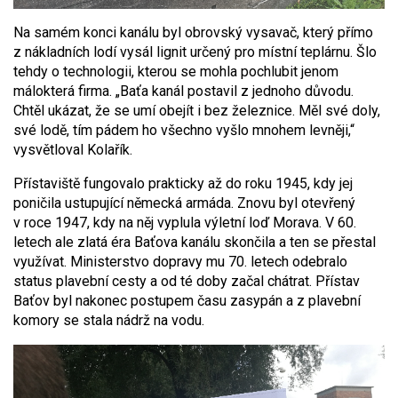
Na samém konci kanálu byl obrovský vysavač, který přímo
z nákladních lodí vysál lignit určený pro místní teplárnu. Šlo
tehdy o technologii, kterou se mohla pochlubit jenom
málokterá firma. „Baťa kanál postavil z jednoho důvodu.
Chtěl ukázat, že se umí obejít i bez železnice. Měl své doly,
své lodě, tím pádem ho všechno vyšlo mnohem levněji,“
vysvětloval Kolařík.
Přístaviště fungovalo prakticky až do roku 1945, kdy jej
poničila ustupující německá armáda. Znovu byl otevřený
v roce 1947, kdy na něj vyplula výletní loď Morava. V 60.
letech ale zlatá éra Baťova kanálu skončila a ten se přestal
využívat. Ministerstvo dopravy mu 70. letech odebralo
status plavební cesty a od té doby začal chátrat. Přístav
Baťov byl nakonec postupem času zasypán a z plavební
komory se stala nádrž na vodu.