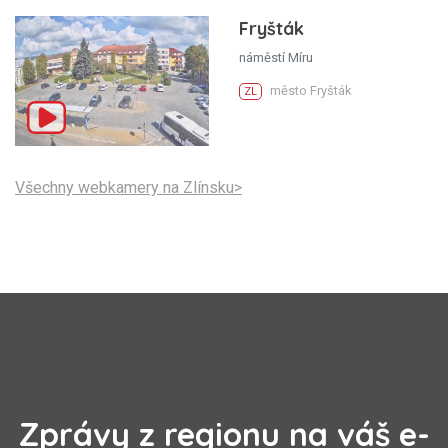
Fryšták
náměstí Míru
město Fryšták
ZL
Všechny webkamery na Zlínsku>
Zprávy z regionu na váš e-