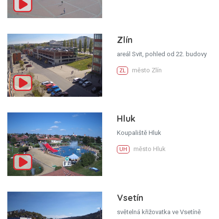
Zlín
areál Svit, pohled od 22. budovy
město Zlín
ZL
Hluk
Koupaliště Hluk
město Hluk
UH
Vsetín
světelná křižovatka ve Vsetíně