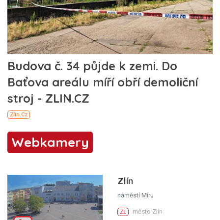
Webkamery
Zlín
náměstí Míru
město Zlín
ZL