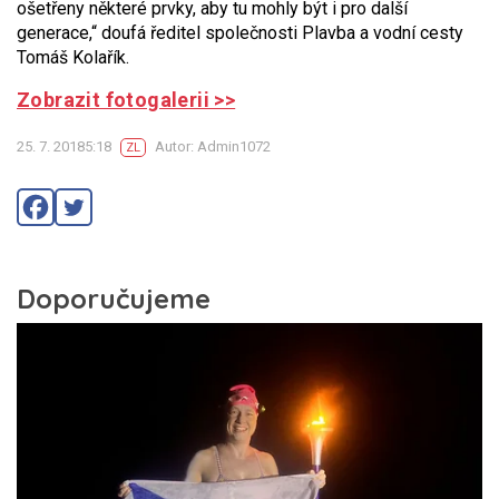
ošetřeny některé prvky, aby tu mohly být i pro další
generace,“ doufá ředitel společnosti Plavba a vodní cesty
Tomáš Kolařík.
Zobrazit fotogalerii >>
25. 7. 20185:18
Autor: Admin1072
ZL