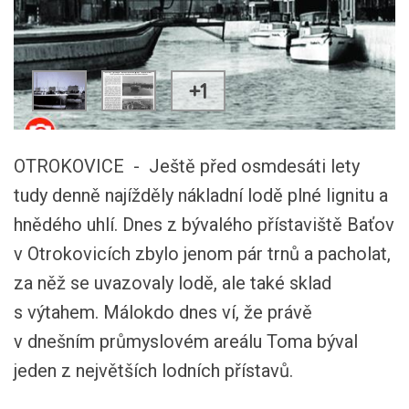
+1
OTROKOVICE - Ještě před osmdesáti lety
tudy denně najížděly nákladní lodě plné lignitu a
hnědého uhlí. Dnes z bývalého přístaviště Baťov
v Otrokovicích zbylo jenom pár trnů a pacholat,
za něž se uvazovaly lodě, ale také sklad
s výtahem. Málokdo dnes ví, že právě
v dnešním průmyslovém areálu Toma býval
jeden z největších lodních přístavů.