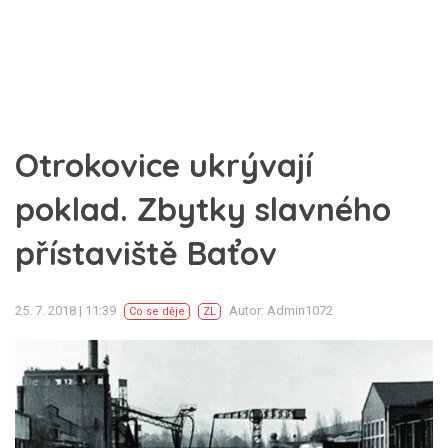
Otrokovice ukrývají
poklad. Zbytky slavného
přístaviště Baťov
25. 7. 2018 | 11:39
Autor: Admin1072
Co se děje
ZL