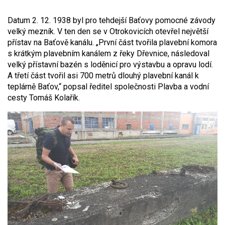
Datum 2. 12. 1938 byl pro tehdejší Baťovy pomocné závody
velký mezník. V ten den se v Otrokovicích otevřel největší
přístav na Baťově kanálu. „První část tvořila plavební komora
s krátkým plavebním kanálem z řeky Dřevnice, následoval
velký přístavní bazén s loděnicí pro výstavbu a opravu lodí.
A třetí část tvořil asi 700 metrů dlouhý plavební kanál k
teplárně Baťov,“ popsal ředitel společnosti Plavba a vodní
cesty Tomáš Kolařík.