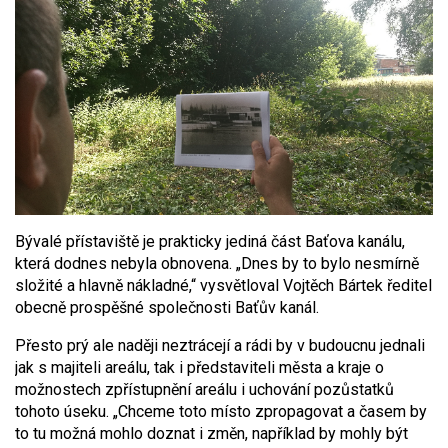
Bývalé přístaviště je prakticky jediná část Baťova kanálu,
která dodnes nebyla obnovena. „Dnes by to bylo nesmírně
složité a hlavně nákladné,“ vysvětloval Vojtěch Bártek ředitel
obecně prospěšné společnosti Baťův kanál.
Přesto prý ale naději neztrácejí a rádi by v budoucnu jednali
jak s majiteli areálu, tak i představiteli města a kraje o
možnostech zpřístupnění areálu i uchování pozůstatků
tohoto úseku. „Chceme toto místo zpropagovat a časem by
to tu možná mohlo doznat i změn, například by mohly být