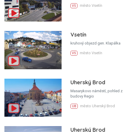
město Vsetín
VS
Vsetín
kruhový objezd gen. Klapálka
město Vsetín
VS
Uherský Brod
Masarykovo náměstí, pohled z
budovy Regio
město Uherský Brod
UB
Uherský Brod