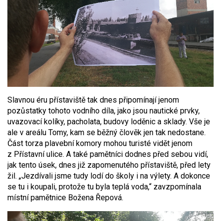
Slavnou éru přístaviště tak dnes připomínají jenom
pozůstatky tohoto vodního díla, jako jsou nautické prvky,
uvazovací kolíky, pacholata, budovy loděnic a sklady. Vše je
ale v areálu Tomy, kam se běžný člověk jen tak nedostane.
Část torza plavební komory mohou turisté vidět jenom
z Přístavní ulice. A také pamětníci dodnes před sebou vidí,
jak tento úsek, dnes již zapomenutého přístaviště, před lety
žil. „Jezdívali jsme tudy lodí do školy i na výlety. A dokonce
se tu i koupali, protože tu byla teplá voda,“ zavzpomínala
místní pamětnice Božena Řepová.