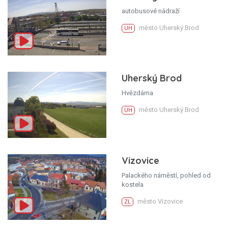
autobusové nádraží
město Uherský Brod
UH
Uherský Brod
Hvězdárna
město Uherský Brod
UH
Vizovice
Palackého náměstí, pohled od
kostela
město Vizovice
ZL