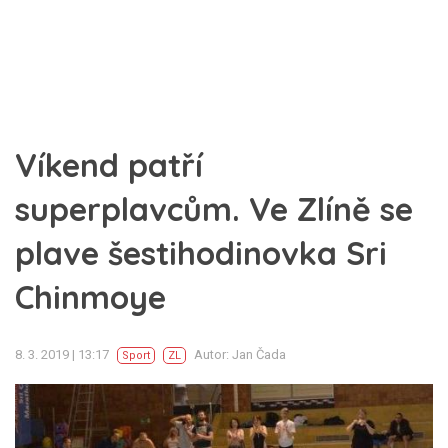
Víkend patří
superplavcům. Ve Zlíně se
plave šestihodinovka Sri
Chinmoye
8. 3. 2019 | 13:17
Autor: Jan Čada
Sport
ZL