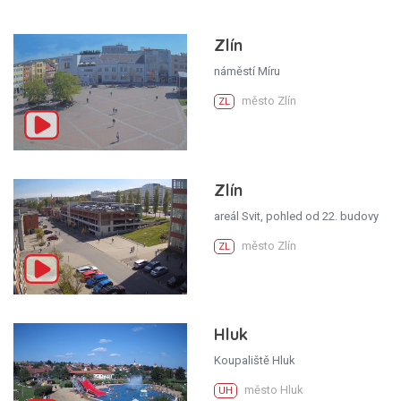
Zlín
náměstí Míru
město Zlín
ZL
Zlín
areál Svit, pohled od 22. budovy
město Zlín
ZL
Hluk
Koupaliště Hluk
město Hluk
UH