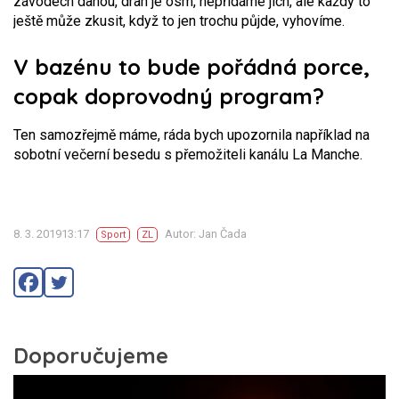
závodech danou, drah je osm, nepřidáme jich, ale každý to
ještě může zkusit, když to jen trochu půjde, vyhovíme.
V bazénu to bude pořádná porce,
copak doprovodný program?
Ten samozřejmě máme, ráda bych upozornila například na
sobotní večerní besedu s přemožiteli kanálu La Manche.
8. 3. 201913:17
Autor: Jan Čada
Sport
ZL