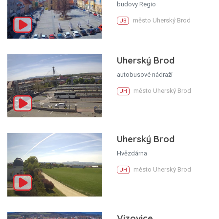
budovy Regio
město Uherský Brod
UB
Uherský Brod
autobusové nádraží
město Uherský Brod
UH
Uherský Brod
Hvězdárna
město Uherský Brod
UH
Vizovice