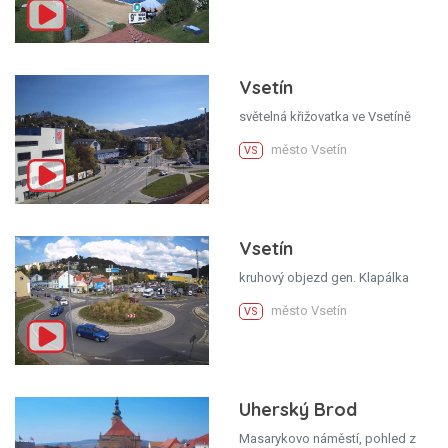
Vsetín
světelná křižovatka ve Vsetíně
město Vsetín
VS
Vsetín
kruhový objezd gen. Klapálka
město Vsetín
VS
Uherský Brod
Masarykovo náměstí, pohled z