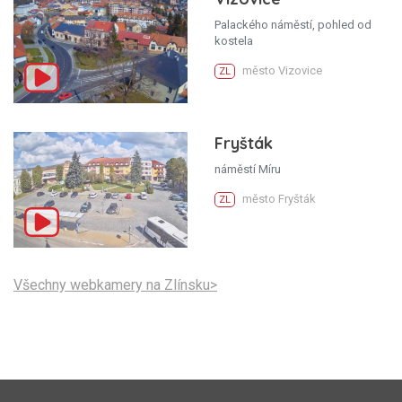
Palackého náměstí, pohled od
kostela
město Vizovice
ZL
Fryšták
náměstí Míru
město Fryšták
ZL
Všechny webkamery na Zlínsku>