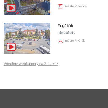
město Vizovice
ZL
Fryšták
náměstí Míru
město Fryšták
ZL
Všechny webkamery na Zlínsku>