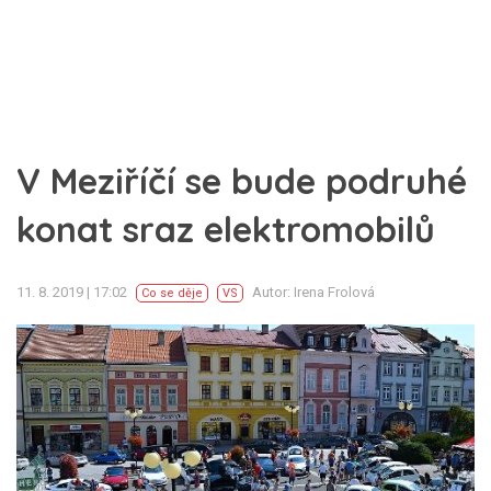
V Meziříčí se bude podruhé
konat sraz elektromobilů
11. 8. 2019 | 17:02
Autor: Irena Frolová
Co se děje
VS