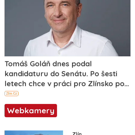
Webkamery
Zlín