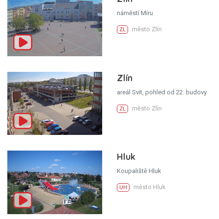
náměstí Míru
město Zlín
ZL
Zlín
areál Svit, pohled od 22. budovy
město Zlín
ZL
Hluk
Koupaliště Hluk
město Hluk
UH