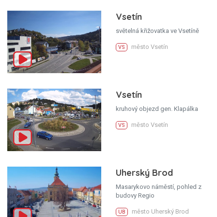
Vsetín
světelná křižovatka ve Vsetíně
město Vsetín
VS
Vsetín
kruhový objezd gen. Klapálka
město Vsetín
VS
Uherský Brod
Masarykovo náměstí, pohled z
budovy Regio
město Uherský Brod
UB