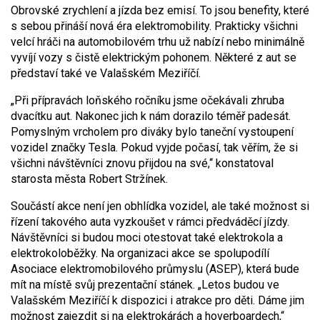
Obrovské zrychlení a jízda bez emisí. To jsou benefity, které
s sebou přináší nová éra elektromobility. Prakticky všichni
velcí hráči na automobilovém trhu už nabízí nebo minimálně
vyvíjí vozy s čistě elektrickým pohonem. Některé z aut se
představí také ve Valašském Meziříčí.
„Při přípravách loňského ročníku jsme očekávali zhruba
dvacítku aut. Nakonec jich k nám dorazilo téměř padesát.
Pomyslným vrcholem pro diváky bylo taneční vystoupení
vozidel značky Tesla. Pokud vyjde počasí, tak věřím, že si
všichni návštěvníci znovu přijdou na své,“ konstatoval
starosta města Robert Stržínek.
Součástí akce není jen obhlídka vozidel, ale také možnost si
řízení takového auta vyzkoušet v rámci předváděcí jízdy.
Návštěvníci si budou moci otestovat také elektrokola a
elektrokoloběžky. Na organizaci akce se spolupodílí
Asociace elektromobilového průmyslu (ASEP), která bude
mít na místě svůj prezentační stánek. „Letos budou ve
Valašském Meziříčí k dispozici i atrakce pro děti. Dáme jim
možnost zajezdit si na elektrokárách a hoverboardech,“