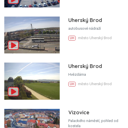
Uherský Brod
autobusové nádraží
město Uherský Brod
UH
Uherský Brod
Hvězdárna
město Uherský Brod
UH
Vizovice
Palackého náměstí, pohled od
kostela