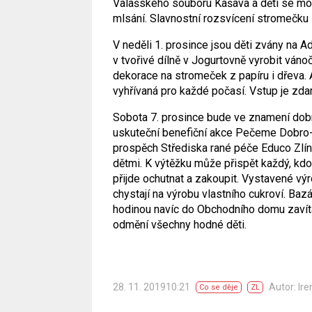
Valašského souboru Kašava a děti se moho
mlsání. Slavnostní rozsvícení stromečku 
V neděli 1. prosince jsou děti zvány na A
v tvořivé dílně v Jogurtovně vyrobit ván
dekorace na stromeček z papíru i dřeva. 
vyhřívaná pro každé počasí. Vstup je zda
Sobota 7. prosince bude ve znamení do
uskuteční benefiční akce Pečeme Dobro-
prospěch Střediska rané péče Educo Zlí
dětmi. K výtěžku může přispět každý, kdo
přijde ochutnat a zakoupit. Vystavené výro
chystají na výrobu vlastního cukroví. Baz
hodinou navíc do Obchodního domu zavítá
odmění všechny hodné děti.
28. 11. 201910:21
Autor: Ire
Co se děje
ZL