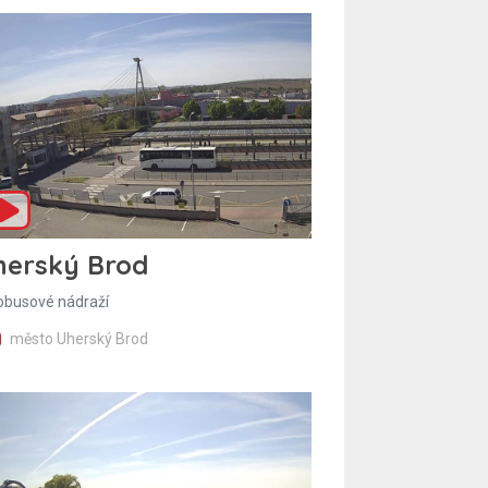
herský Brod
obusové nádraží
město Uherský Brod