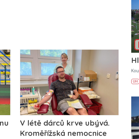
H
Kou
UH
onu
V létě dárců krve ubývá.
Kroměřížská nemocnice