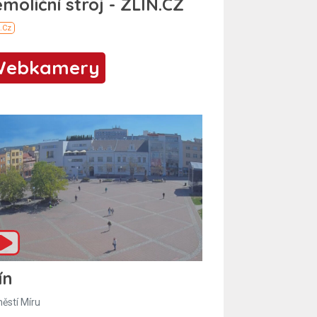
Webkamery
ín
ěstí Míru