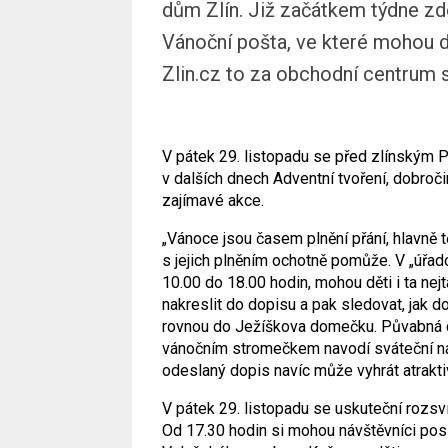
dům Zlín. Již začátkem týdne zde
Vánoční pošta, ve které mohou dě
Zlin.cz to za obchodní centrum s
V pátek 29. listopadu se před zlínským 
v dalších dnech Adventní tvoření, dobro
zajímavé akce.
„Vánoce jsou časem plnění přání, hlavně
s jejich plněním ochotně pomůže. V „úřad
10.00 do 18.00 hodin, mohou děti i ta nejt
nakreslit do dopisu a pak sledovat, jak d
rovnou do Ježíškova domečku. Půvabná d
vánočním stromečkem navodí sváteční ná
odeslaný dopis navíc může vyhrát atrakti
V pátek 29. listopadu se uskuteční roz
Od 17.30 hodin si mohou návštěvníci po