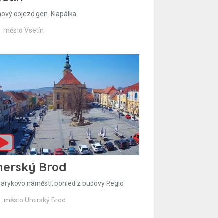
hový objezd gen. Klapálka
město Vsetín
herský Brod
arykovo náměstí, pohled z budovy Regio
město Uherský Brod