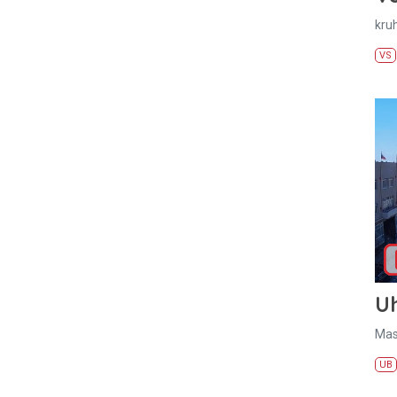
kru
VS
U
Mas
UB