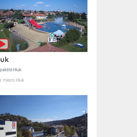
luk
paliště Hluk
město Hluk