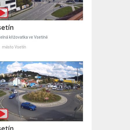
etín
telná křižovatka ve Vsetíně
město Vsetín
etín