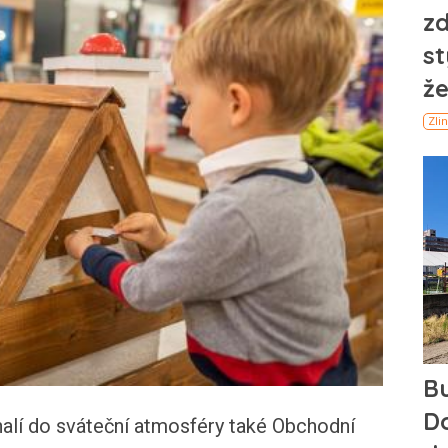
alí do sváteční atmosféry také Obchodní