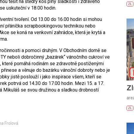
u těšit na štědrý koš plný sladkostí i zdravého
ZL
se uskuteční v 18.00 hodin.
dventní tvoření. Od 13.00 do 16.00 hodin si mohou
oční přáníčka scrapbookingovou technikou nebo
Akce se koná na venkovní zahrádce, která je krytá a
rma.
bročinnosti a pomoci druhým. V Obchodním domě se
TY neboli dobročinný „bazárek“ vánočního cukroví ve
n, které pomáhá rodinám se zdravotně postiženými
 přinese a věnuje do bazárku vánoční dobroty nebo je
bky jistě poslouží i jako inspirace všem, kteří se
árek potrvá od 14.30 do 17.00 hodin. Mezi 15. a 17.
Zl
 Mikuláš se svou družinou a sladkou drobností
areá
ZL
na Frolová