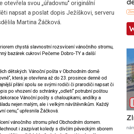
 otevřela svou „úřadovnu" originální
ti napsat a poslat dopis Ježíškovi, serveru
dělila Martina Žáčková.
Priorem chystá slavnostní rozsvícení vánočního stromu,
činný bazárek cukroví Pečeme Dobro-TY a další
 těch dětských. Vánoční pošta v Obchodním domě
ovně“, která je otevřena až do 23. prosince denně od
ajnější přání spolu se svými rodiči či prarodiči napsat či
opis po vhození do schránky „odletí“ potrubní poštou
ekorace Vánoční pošty s chaloupkami, andílky a
ladu nejen malým, ale i velkým návštěvníkům. Každý
vní cenu,“ upřesnila Žáčková.
Zl
svícení vánočního stromu před Obchodním domem.
nám
slechnout i zazpívat koledy s dívčím pěveckým sborem