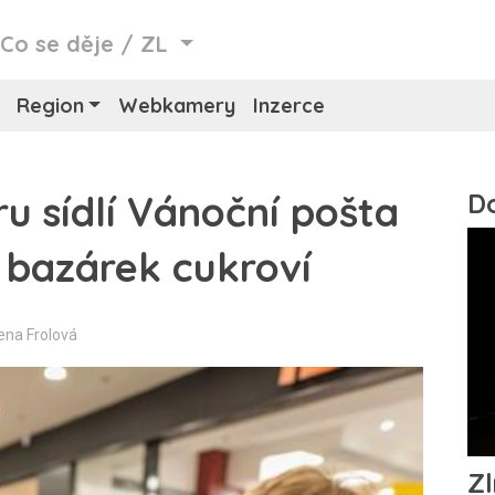
/
Co se děje
/
ZL
Region
Webkamery
Inzerce
ru sídlí Vánoční pošta
i bazárek cukroví
rena Frolová