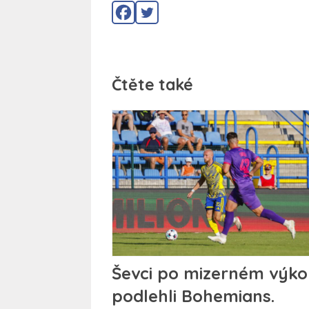
Čtěte také
Ševci po mizerném výk
podlehli Bohemians.