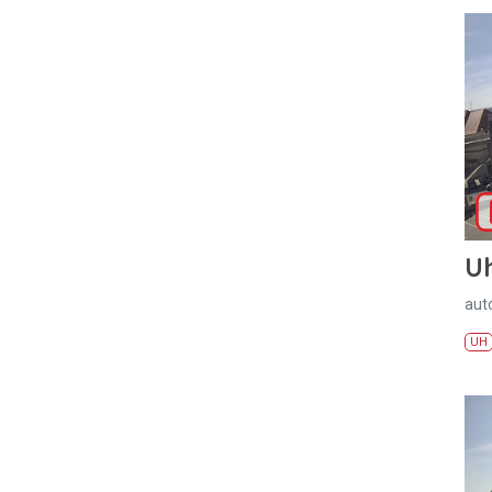
U
aut
UH