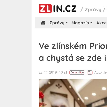
/
Zprávy
Zprávy
Magazín
Akce
Ve zlínském Prio
a chystá se zde 
28. 11. 2019 | 10:21
Autor: I
Co se děje
ZL