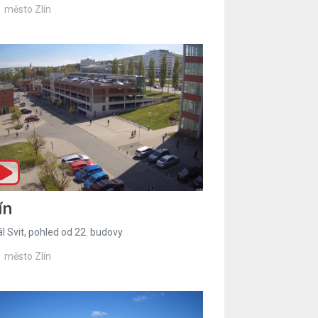
město Zlín
ín
l Svit, pohled od 22. budovy
město Zlín