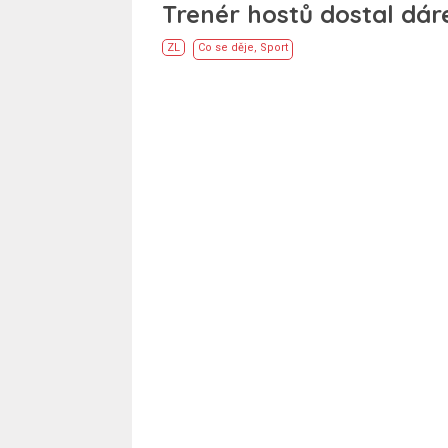
Trenér hostů dostal dár
ZL
Co se děje
,
Sport