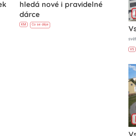
ek
hledá nové i pravidelné
dárce
KM
Co se děje
Vs
svě
VS
Vs