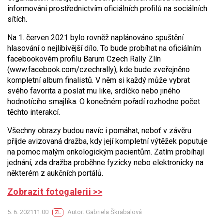
informováni prostřednictvím oficiálních profilů na sociálních
sítích.
Na 1. červen 2021 bylo rovněž naplánováno spuštění
hlasování o nejlíbivější dílo. To bude probíhat na oficiálním
facebookovém profilu Barum Czech Rally Zlín
(www.facebook.com/czechrally), kde bude zveřejněno
kompletní album finalistů. V něm si každý může vybrat
svého favorita a poslat mu like, srdíčko nebo jiného
hodnotícího smajlíka. O konečném pořadí rozhodne počet
těchto interakcí.
Všechny obrazy budou navíc i pomáhat, neboť v závěru
přijde avizovaná dražba, kdy její kompletní výtěžek poputuje
na pomoc malým onkologickým pacientům. Zatím probíhají
jednání, zda dražba proběhne fyzicky nebo elektronicky na
některém z aukčních portálů.
Zobrazit fotogalerii >>
5. 6. 202111:00
Autor: Gabriela Škrabalová
ZL