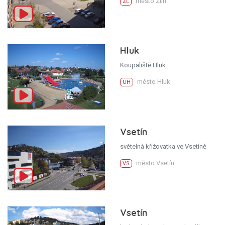
město Zlín
ZL
Hluk
Koupaliště Hluk
město Hluk
UH
Vsetín
světelná křižovatka ve Vsetíně
město Vsetín
VS
Vsetín