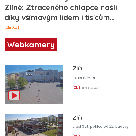
Webkamery
Zlín
náměstí Míru
město Zlín
ZL
Zlín
areál Svit, pohled od 22. budovy