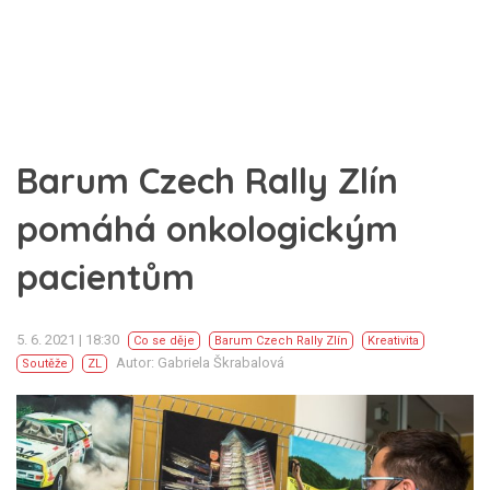
Barum Czech Rally Zlín
pomáhá onkologickým
pacientům
5. 6. 2021 | 18:30
Co se děje
Barum Czech Rally Zlín
Kreativita
Autor: Gabriela Škrabalová
Soutěže
ZL