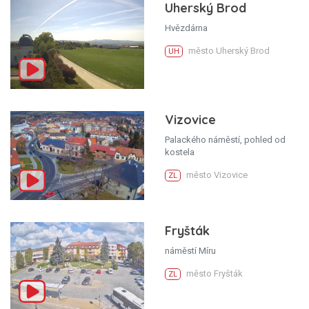
Uherský Brod
Hvězdárna
město Uherský Brod
UH
Vizovice
Palackého náměstí, pohled od
kostela
město Vizovice
ZL
Fryšták
náměstí Míru
město Fryšták
ZL