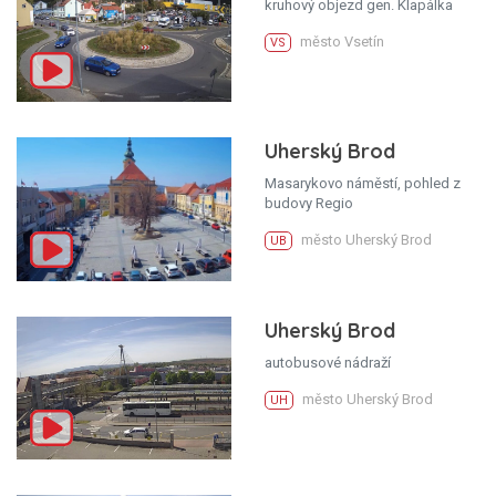
kruhový objezd gen. Klapálka
město Vsetín
VS
Uherský Brod
Masarykovo náměstí, pohled z
budovy Regio
město Uherský Brod
UB
Uherský Brod
autobusové nádraží
město Uherský Brod
UH