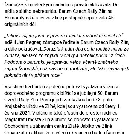
fanoušky s uměleckým nadáním opravdu aktivovala. Do
sídla stálého sekretariátu Barum Czech Rally Zlín na
Hornomlýnské ulici ve Zlíně postupně doputovalo 45
originálních děl.
„Takový zájem jsme v prvním ročníku rozhodně nečekali,“
sdělil Jan Regner, zástupce ředitele Barum Czech Rally Zlín,
a dále pokračoval:
„Dorazila k nám díla od fanoušků nejen ze
Zlínska, ale také ze zbytku Moravy a několik přišlo i z Čech.
Podpora o barumku je opravdu velká, včetně značného
zájmu fanoušků, což nás nejen motivuje, ale také zavazuje k
pokračování v příštím roce.“
Všechna díla budou společně putovat výstavou v rámci
doprovodného programu k blížící se jubilejní 50. Barum
Czech Rally Zlín. První jejich zastávkou bude 3. patro
Krajského úřadu ve Zlíně, kde jsou vystavena od úterý 1.
června 2021. V plánu je také přesun do prostor radnice
Magistrátu města Zlín a určitě se dočkáte i vystavení v
Obchodním a zábavním centru Zlaté Jablko ve Zlíně.
Organizátoři slibují, že o všech přesunech budou fanoušci