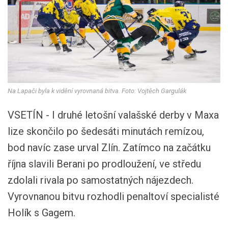
Na Lapači byla k vidění vyrovnaná bitva. Foto: Vojtěch Gargulák
VSETÍN - I druhé letošní valašské derby v Maxa
lize skončilo po šedesáti minutách remízou,
bod navíc zase urval Zlín. Zatímco na začátku
října slavili Berani po prodloužení, ve středu
zdolali rivala po samostatných nájezdech.
Vyrovnanou bitvu rozhodli penaltoví specialisté
Holík s Gagem.