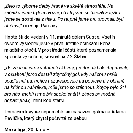
„
Bylo to výborné derby hrané ve skvělé atmosféře. Na
začátku jsme byli nervózní, chvíli jsme se hledali a těžko
jsme se dostávali z tlaku. Postupně jsme hru srovnali, byli
obětaví,“
oceňuje Pardavý.
Hosté šli do vedení v 11. minutě gólem Süsse. Vsetín
ovšem výsledek ještě v první třetině brankami Roba
mladšího otočil. V prostřední části, které poznamenala
spousta vyloučení, srovnal na 2:2 Šlahař.
„Do zápasu jsme vstoupili aktivně, postupně tlak stupňovali,
v oslabení jsme dostali zbytečný gól, kdy našemu hráči
spadla helma, trojice nezareagovala na postavení v obraně
na křížnou nahrávku, měli jsme se stáhnout. Kdyby byl
o
2:1
pro nás, mohli jsme být spokojenější, zápas by možná
dopadl jinak,“
míní Rob starší.
Domácím k výhře nepomohlo ani nasazení gólmana Adama
Pavlíčka, který chytal počtvrté za sebou.
Maxa liga, 20. kolo –