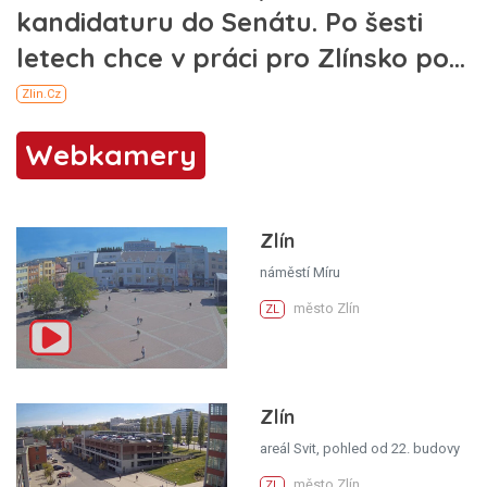
Webkamery
Zlín
náměstí Míru
město Zlín
ZL
Zlín
areál Svit, pohled od 22. budovy
město Zlín
ZL