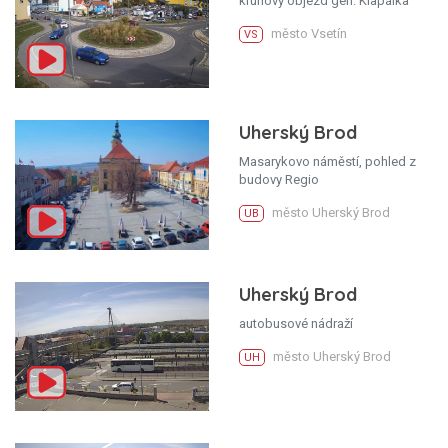
kruhový objezd gen. Klapálka
město Vsetín
VS
Uherský Brod
Masarykovo náměstí, pohled z
budovy Regio
město Uherský Brod
UB
Uherský Brod
autobusové nádraží
město Uherský Brod
UH