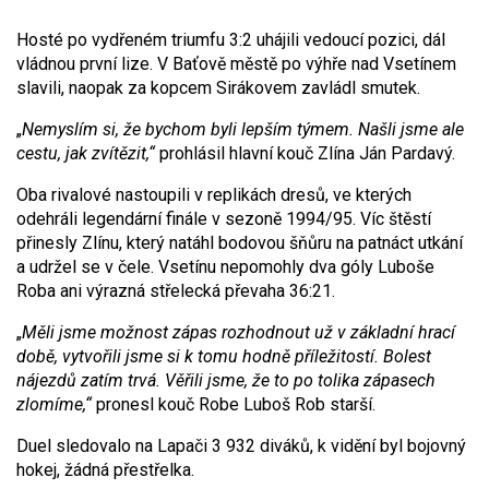
Hosté po vydřeném triumfu 3:2 uhájili vedoucí pozici, dál
vládnou první lize. V Baťově městě po výhře nad Vsetínem
slavili, naopak za kopcem Sirákovem zavládl smutek.
„
Nemyslím si, že bychom byli lepším týmem. Našli jsme ale
cestu, jak zvítězit,“
prohlásil hlavní kouč Zlína Ján Pardavý.
Oba rivalové nastoupili v replikách dresů, ve kterých
odehráli legendární finále v sezoně 1994/95. Víc štěstí
přinesly Zlínu, který natáhl bodovou šňůru na patnáct utkání
a udržel se v čele. Vsetínu nepomohly dva góly Luboše
Roba ani výrazná střelecká převaha 36:21.
„
Měli jsme možnost zápas rozhodnout už v základní hrací
době, vytvořili jsme si k tomu hodně příležitostí. Bolest
nájezdů zatím trvá. Věřili jsme, že to po tolika zápasech
zlomíme,“
pronesl kouč Robe Luboš Rob starší.
Duel sledovalo na Lapači 3 932 diváků, k vidění byl bojovný
hokej, žádná přestřelka.