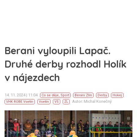
Berani vyloupili Lapač.
Druhé derby rozhodl Holík
v nájezdech
14. 11. 2024 | 11:04
Co se děje
,
Sport
Berani Zlín
Derby
Hokej
Autor: Michal Konečný
VHK ROBE Vsetín
Vsetín
VS
ZL