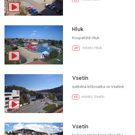
Hluk
Koupaliště Hluk
město Hluk
UH
Vsetín
světelná křižovatka ve Vsetíně
město Vsetín
VS
Vsetín