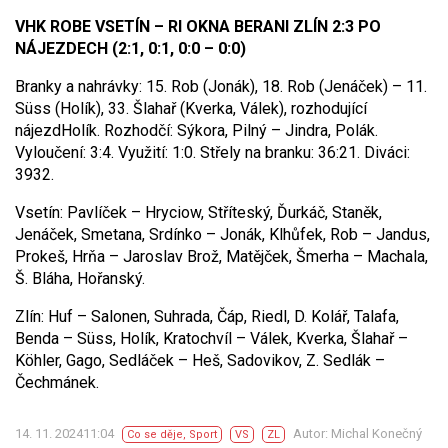
VHK ROBE VSETÍN – RI OKNA BERANI ZLÍN 2:3 PO
NÁJEZDECH (2:1, 0:1, 0:0 – 0:0)
Branky a nahrávky: 15. Rob (Jonák), 18. Rob (Jenáček) – 11.
Süss (Holík), 33. Šlahař (Kverka, Válek), rozhodující
nájezdHolík. Rozhodčí: Sýkora, Pilný – Jindra, Polák.
Vyloučení: 3:4. Využití: 1:0. Střely na branku: 36:21. Diváci:
3932.
Vsetín: Pavlíček – Hryciow, Stříteský, Ďurkáč, Staněk,
Jenáček, Smetana, Srdínko – Jonák, Klhůfek, Rob – Jandus,
Prokeš, Hrňa – Jaroslav Brož, Matějček, Šmerha – Machala,
Š. Bláha, Hořanský.
Zlín: Huf – Salonen, Suhrada, Čáp, Riedl, D. Kolář, Talafa,
Benda – Süss, Holík, Kratochvíl – Válek, Kverka, Šlahař –
Köhler, Gago, Sedláček – Heš, Sadovikov, Z. Sedlák –
Čechmánek.
14. 11. 202411:04
Autor: Michal Konečný
Co se děje
,
Sport
VS
ZL