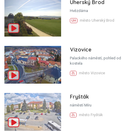
Uherský Brod
Hvězdárna
město Uherský Brod
UH
Vizovice
Palackého náměstí, pohled od
kostela
město Vizovice
ZL
Fryšták
náměstí Míru
město Fryšták
ZL