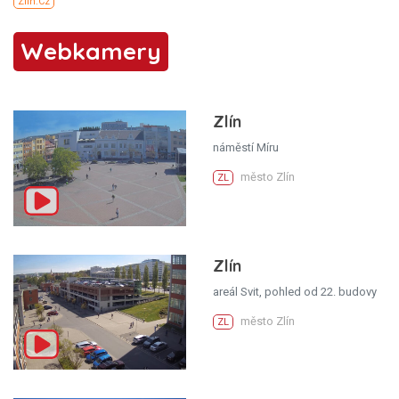
Webkamery
Zlín
náměstí Míru
město Zlín
ZL
Zlín
areál Svit, pohled od 22. budovy
město Zlín
ZL