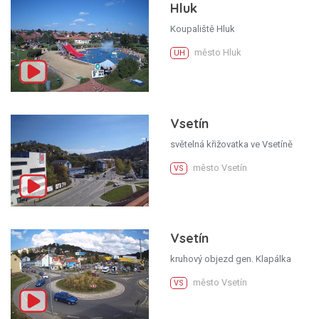
Hluk
Koupaliště Hluk
město Hluk
UH
Vsetín
světelná křižovatka ve Vsetíně
město Vsetín
VS
Vsetín
kruhový objezd gen. Klapálka
město Vsetín
VS