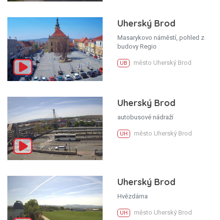
Uherský Brod
Masarykovo náměstí, pohled z
budovy Regio
město Uherský Brod
UB
Uherský Brod
autobusové nádraží
město Uherský Brod
UH
Uherský Brod
Hvězdárna
město Uherský Brod
UH