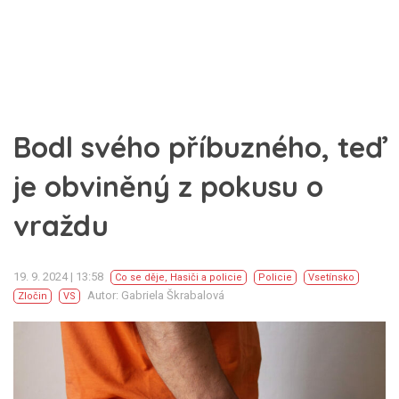
Bodl svého příbuzného, teď
je obviněný z pokusu o
vraždu
19. 9. 2024 | 13:58
Co se děje
,
Hasiči a policie
Policie
Vsetínsko
Autor: Gabriela Škrabalová
Zločin
VS