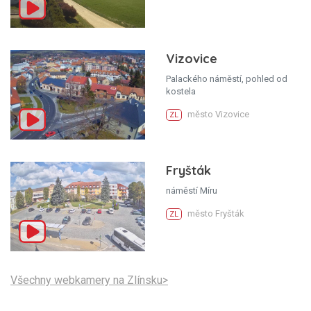
Vizovice
Palackého náměstí, pohled od
kostela
město Vizovice
ZL
Fryšták
náměstí Míru
město Fryšták
ZL
Všechny webkamery na Zlínsku>