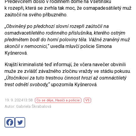
Předevčírem došlo v rodinném domě na Vsetínsku
k rozepři, která se zvrhla tak moc, že osmapadesátiletý muž
zaútočil na svého příbuzného.
„Obviněný po předchozí slovní rozepři zaútočil na
osmadvacetiletého rodinného příslušníka, kterého ostrým
předmětem bodl do horní poloviny těla. Vážně zraněný muž
skončil v nemocnici,“
uvedla mluvčí policie Simona
Kyšnerová.
Krajští kriminalisté teď informují, že včera navečer obvinili
muže ze zvlášť závažného zločinu vraždy ve stádiu pokusu.
„Útočníkovi za tuto trestnou činnost hrozí až osmnáctiletý
trest odnětí svobody,“
upozornila Kyšnerová.
19. 9. 202413:58
Co se děje
,
Hasiči a policie
VS
Autor: Gabriela Škrabalová