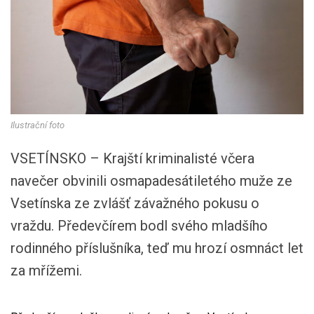
Ilustrační foto
VSETÍNSKO – Krajští kriminalisté včera
navečer obvinili osmapadesátiletého muže ze
Vsetínska ze zvlášť závažného pokusu o
vraždu. Předevčírem bodl svého mladšího
rodinného příslušníka, teď mu hrozí osmnáct let
za mřížemi.