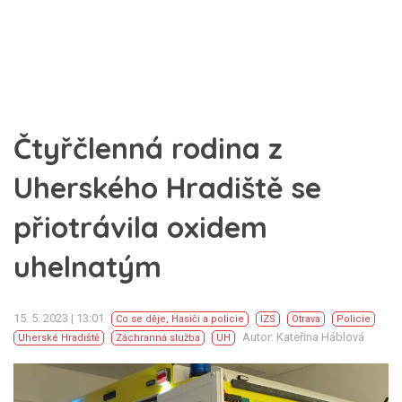
Čtyřčlenná rodina z
Uherského Hradiště se
přiotrávila oxidem
uhelnatým
15. 5. 2023 | 13:01
Co se děje
,
Hasiči a policie
IZS
Otrava
Policie
Autor: Kateřina Háblová
Uherské Hradiště
Záchranná služba
UH