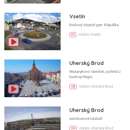
Vsetín
kruhový objezd gen. Klapálka
město Vsetín
VS
Uherský Brod
Masarykovo náměstí, pohled z
budovy Regio
město Uherský Brod
UB
Uherský Brod
autobusové nádraží
město Uherský Brod
UH