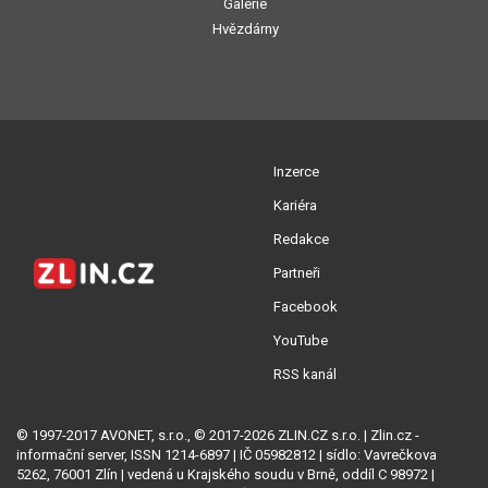
Galerie
Hvězdárny
Inzerce
Kariéra
Redakce
Partneři
Facebook
YouTube
RSS kanál
© 1997-2017 AVONET, s.r.o., © 2017-2026 ZLIN.CZ s.r.o. | Zlin.cz -
informační server, ISSN 1214-6897 | IČ 05982812 | sídlo: Vavrečkova
5262, 76001 Zlín | vedená u Krajského soudu v Brně, oddíl C 98972 |