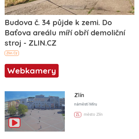
Webkamery
Zlín
náměstí Míru
město Zlín
ZL