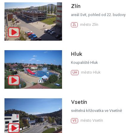
Zlín
areál Svit, pohled od 22. budovy
město Zlín
ZL
Hluk
Koupaliště Hluk
město Hluk
UH
Vsetín
světelná křižovatka ve Vsetíně
město Vsetín
VS