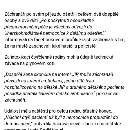
Záchranáři po svém příjezdu ošetřili celkem dvě dospělé
osoby a dvě děti.
„Po poskytnutí neodkladné
přednemocniční péče je všechny odvezli do
Uherskohradišťské nemocnice k dalšímu ošetření,“
informovali na facebookovém profilu krajští záchranáři s tím,
že na místě zasahovali také hasiči a policisté.
Za intoxikaci čtyřčlenné rodiny mohla údajně technická
závada na plynovém kotli.
„
Dospělá žena skončila na interní JIP, muže záchranáři
převezli na interní ambulanci, jedno dítě bylo
hospitalizováno na dětské JIP
a
druhého dětského pacienta
posádka předala lékařům dětské ambulance,“
pokračovali
záchranáři.
Událost měla naštěstí pro celou rodinu šťastný konec.
„
Všichni čtyři pacienti
už byli z nemocnice propuštěni do
domácí péče,“
potvrdila tisková mluvčí Uherskohradišťské