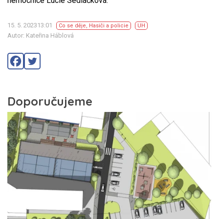
nemocnice Lucie Sedláčková.
15. 5. 202313:01
Co se děje
,
Hasiči a policie
UH
Autor: Kateřina Háblová