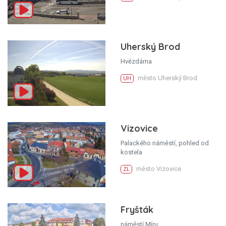
Uherský Brod
Hvězdárna
město Uherský Brod
UH
Vizovice
Palackého náměstí, pohled od
kostela
město Vizovice
ZL
Fryšták
náměstí Míru