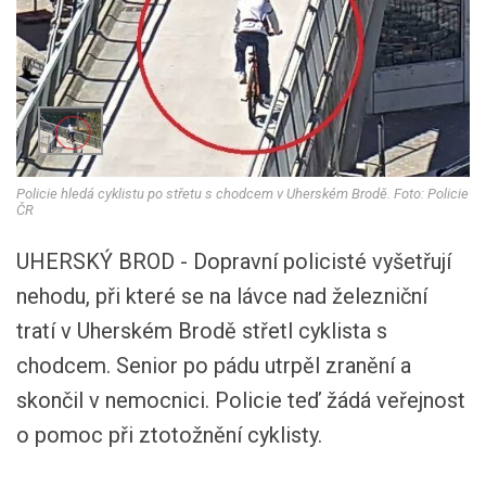
Policie hledá cyklistu po střetu s chodcem v Uherském Brodě. Foto: Policie
ČR
UHERSKÝ BROD - Dopravní policisté vyšetřují
nehodu, při které se na lávce nad železniční
tratí v Uherském Brodě střetl cyklista s
chodcem. Senior po pádu utrpěl zranění a
skončil v nemocnici. Policie teď žádá veřejnost
o pomoc při ztotožnění cyklisty.