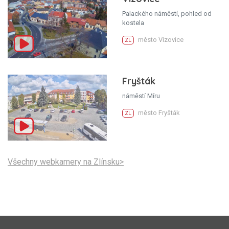
Palackého náměstí, pohled od
kostela
město Vizovice
ZL
Fryšták
náměstí Míru
město Fryšták
ZL
Všechny webkamery na Zlínsku>