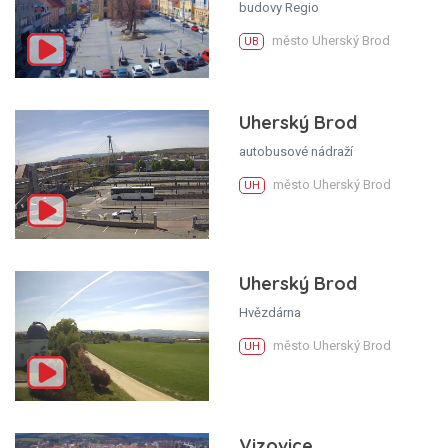
budovy Regio
město Uherský Brod
UB
Uherský Brod
autobusové nádraží
město Uherský Brod
UH
Uherský Brod
Hvězdárna
město Uherský Brod
UH
Vizovice