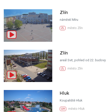
Zlín
náměstí Míru
město Zlín
ZL
Zlín
areál Svit, pohled od 22. budovy
město Zlín
ZL
Hluk
Koupaliště Hluk
město Hluk
UH