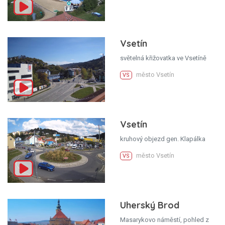
Vsetín
světelná křižovatka ve Vsetíně
město Vsetín
VS
Vsetín
kruhový objezd gen. Klapálka
město Vsetín
VS
Uherský Brod
Masarykovo náměstí, pohled z