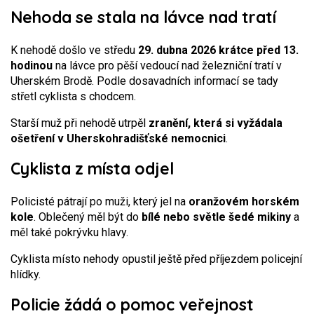
Nehoda se stala na lávce nad tratí
K nehodě došlo ve středu
29. dubna 2026 krátce před 13.
hodinou
na lávce pro pěší vedoucí nad železniční tratí v
Uherském Brodě. Podle dosavadních informací se tady
střetl cyklista s chodcem.
Starší muž při nehodě utrpěl
zranění, která si vyžádala
ošetření v Uherskohradišťské nemocnici
.
Cyklista z místa odjel
Policisté pátrají po muži, který jel na
oranžovém horském
kole
. Oblečený měl být do
bílé nebo světle šedé mikiny
a
měl také pokrývku hlavy.
Cyklista místo nehody opustil ještě před příjezdem policejní
hlídky.
Policie žádá o pomoc veřejnost