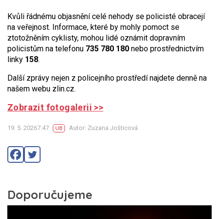
Kvůli řádnému objasnění celé nehody se policisté obracejí
na veřejnost. Informace, které by mohly pomoct se
ztotožněním cyklisty, mohou lidé oznámit dopravním
policistům na telefonu
735 780 180
nebo prostřednictvím
linky
158
.
Další zprávy nejen z policejního prostředí najdete denně na
našem webu zlin.cz.
Zobrazit fotogalerii >>
19. 5. 20267:47
Autor: Zuzana Jošticová
UB