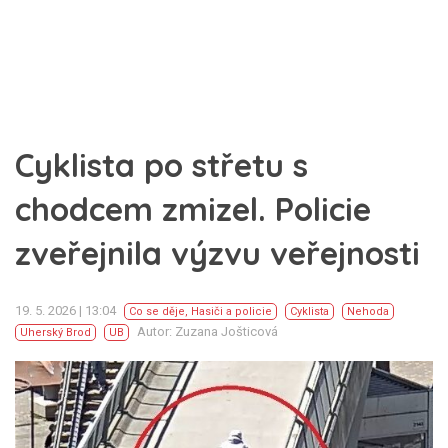
Cyklista po střetu s
chodcem zmizel. Policie
zveřejnila výzvu veřejnosti
19. 5. 2026 | 13:04
Co se děje
,
Hasiči a policie
Cyklista
Nehoda
Autor: Zuzana Jošticová
Uherský Brod
UB