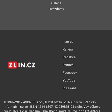
Galerie
Hvězdárny
Inzerce
Kariéra
Redakce
Partneři
Facebook
YouTube
RSS kanál
© 1997-2017 AVONET, s.r.o., © 2017-2026 ZLIN.CZ s.r.o. | Zlin.cz -
informační server, ISSN 1214-6897 | IČ 05982812 | sídlo: Vavrečkova
5262, 76001 Zlín | vedená u Krajského soudu v Brně, oddíl C 98972 |