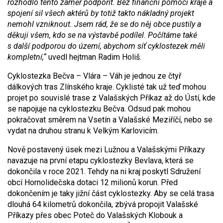
rozhodlo tento záměr podpořit. Bez finanční pomoci kraje a
spojení sil všech aktérů by totiž takto nákladný projekt
nemohl vzniknout. Jsem rád, že se do něj obce pustily a
děkuji všem, kdo se na výstavbě podílel. Počítáme také
s další podporou do území, abychom síť cyklostezek měli
kompletní,“
uvedl hejtman Radim Holiš.
Cyklostezka Bečva – Vlára – Váh je jednou ze čtyř
dálkových tras Zlínského kraje. Cyklisté tak už teď mohou
projet po souvislé trase z Valašských Příkaz až do Ústí, kde
se napojuje na cyklostezku Bečva. Odsud pak mohou
pokračovat směrem na Vsetín a Valašské Meziříčí, nebo se
vydat na druhou stranu k Velkým Karlovicím.
Nově postavený úsek mezi Lužnou a Valašskými Příkazy
navazuje na první etapu cyklostezky Bevlava, která se
dokončila v roce 2021. Tehdy na ni kraj poskytl Sdružení
obcí Hornolidečska dotaci 12 milionů korun. Před
dokončením je taky jižní část cyklostezky. Aby se celá trasa
dlouhá 64 kilometrů dokončila, zbývá propojit Valašské
Příkazy přes obec Poteč do Valašských Klobouk a