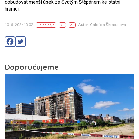
dobudovat menší úsek za Svatým Štěpánem ke státní
hranici.
10. 6. 202413:02
Autor: Gabriela Škrabalová
Co se děje
VS
ZL