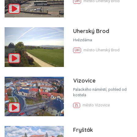
město Uherský Brod
UH
Uherský Brod
Hvězdárna
město Uherský Brod
UH
Vizovice
Palackého náměstí, pohled od
kostela
město Vizovice
ZL
Fryšták