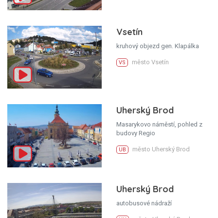
Vsetín
kruhový objezd gen. Klapálka
město Vsetín
VS
Uherský Brod
Masarykovo náměstí, pohled z
budovy Regio
město Uherský Brod
UB
Uherský Brod
autobusové nádraží