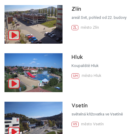
Zlín
areál Svit, pohled od 22. budovy
město Zlín
ZL
Hluk
Koupaliště Hluk
město Hluk
UH
Vsetín
světelná křižovatka ve Vsetíně
město Vsetín
VS