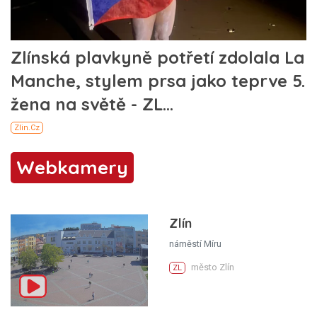
Webkamery
Zlín
náměstí Míru
město Zlín
ZL