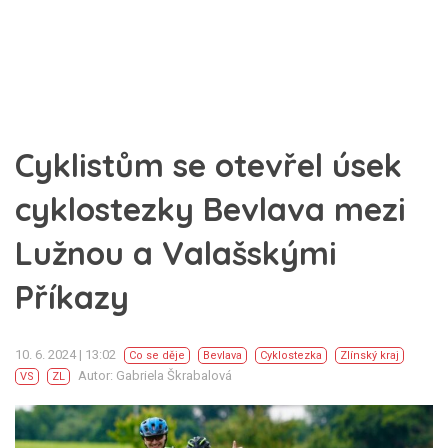
Cyklistům se otevřel úsek
cyklostezky Bevlava mezi
Lužnou a Valašskými
Příkazy
10. 6. 2024 | 13:02
Co se děje
Bevlava
Cyklostezka
Zlínský kraj
Autor: Gabriela Škrabalová
VS
ZL