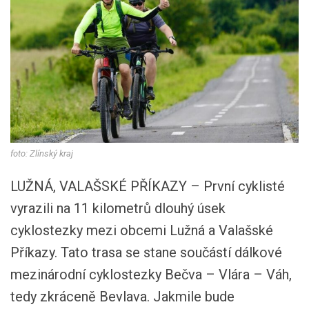
foto: Zlínský kraj
LUŽNÁ, VALAŠSKÉ PŘÍKAZY – První cyklisté
vyrazili na 11 kilometrů dlouhý úsek
cyklostezky mezi obcemi Lužná a Valašské
Příkazy. Tato trasa se stane součástí dálkové
mezinárodní cyklostezky Bečva – Vlára – Váh,
tedy zkráceně Bevlava. Jakmile bude