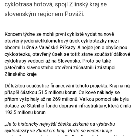
cyklotrasa hotová, spojí Zlínský kraj se
slovenským regionem Pováží.
Koncem týdne se mohli první cyklisté vydat na nově
otevřený jedenáctikilometrový úsek cyklostezky mezi
obcemi Lužná a Valašské Příkazy. A nejde jen o obyčejnou
cyklostezku, otevřený úsek se totiž stane součástí dálkové
cyklotrasy vedoucí až na Slovensko. Proto se také
pátečního slavnostního otevření zúčastnili i zástupci
Zlínského kraje.
Důležitou součástí je financování tohoto projektu. Kraj na něj
přispěl částkou 51,5 milionu korun. Celkové náklady se
přitom vyšplhaly až na 269 milionů. Velkou pomocí ale byla
dotace ze Státního fondu dopravní infrastruktury, která činila
193,5 milionu korun.
„Je to historicky nejvyšší částka získaná na výstavbu
cyklostezky ve Zlínském kraji. Proto se vedení kraje