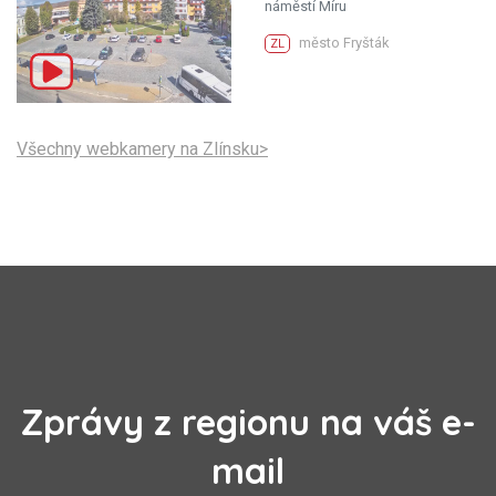
náměstí Míru
město Fryšták
ZL
Všechny webkamery na Zlínsku>
Zprávy z regionu na váš e-
mail