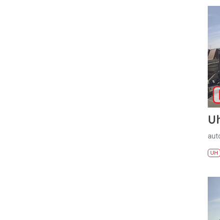
U
aut
UH