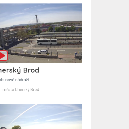
herský Brod
obusové nádraží
město Uherský Brod