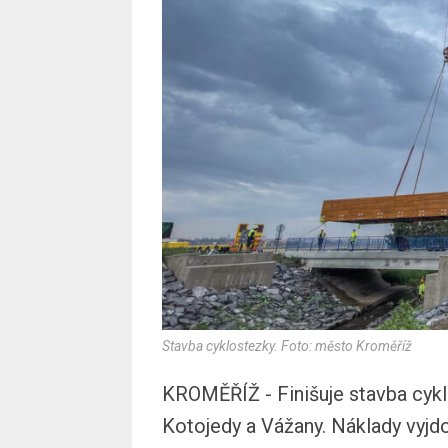
Stavba cyklostezky. Foto: město Kroměříž
KROMĚŘÍŽ - Finišuje stavba cyk
Kotojedy a Vážany. Náklady vyjdo