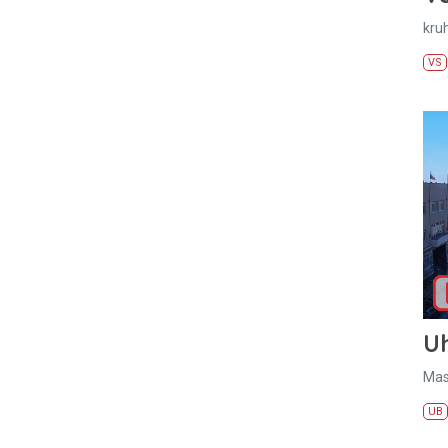
kru
VS
U
Mas
UB