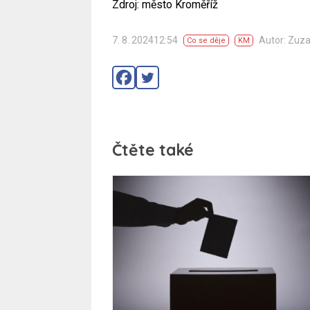
Zdroj: město Kroměříž
7. 8. 202412:54
Autor: Zuz
Co se děje
KM
Čtěte také