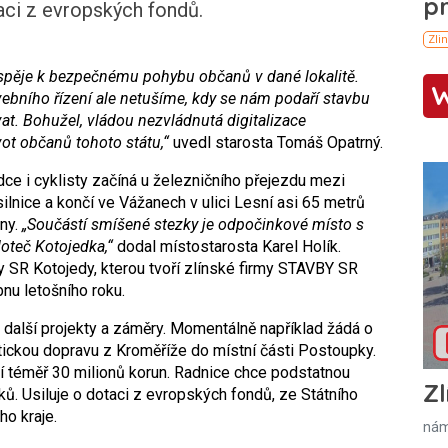
aci z evropských fondů.
řispěje k bezpečnému pohybu občanů v dané lokalitě.
bního řízení ale netušíme, kdy se nám podaří stavbu
vat. Bohužel, vládou nezvládnutá digitalizace
vot občanů tohoto státu,“
uvedl starosta Tomáš Opatrný.
ce i cyklisty začíná u železničního přejezdu mezi
ilnice a končí ve Vážanech v ulici Lesní asi 65 metrů
ny.
„Součástí smíšené stezky je odpočinkové místo s
oteč Kotojedka,“
dodal místostarosta Karel Holík.
 SR Kotojedy, kterou tvoří zlínské firmy STAVBY SR
nu letošního roku.
i další projekty a záměry. Momentálně například žádá o
stickou dopravu z Kroměříže do místní části Postoupky.
jí téměř 30 milionů korun. Radnice chce podstatnou
Zl
ků. Usiluje o dotaci z evropských fondů, ze Státního
ho kraje.
nám