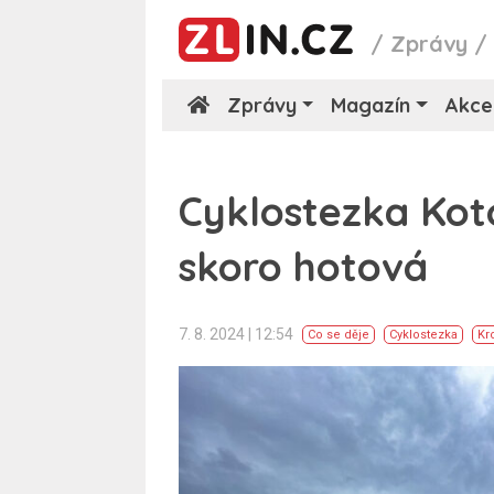
/
Zprávy
Zprávy
Magazín
Akce
Cyklostezka Kot
skoro hotová
7. 8. 2024 | 12:54
Co se děje
Cyklostezka
Kr