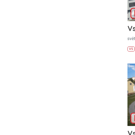
Vs
svě
VS
Vs