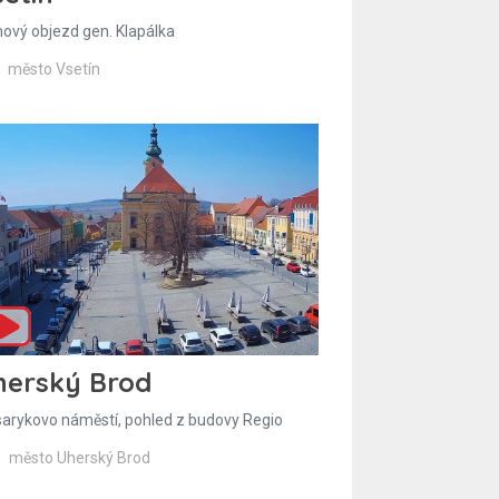
hový objezd gen. Klapálka
město Vsetín
herský Brod
arykovo náměstí, pohled z budovy Regio
město Uherský Brod