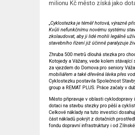
milionu Kč město získá jako dot
„Cyklostezka je téměř hotová, výrazně p
Kvůli nefunkčnímu novému systému stave
zkolaudovat, aby ji lidé mohli legálně uží
stavebního řízení již účinně paralyzuje ži
Zhruba 500 metrů dlouhá stezka pro chod
Kotojedy a Vážany, vede kolem stávající s
za vjezdem do Domova pro seniory Váža
mobiliářem a také dřevěná lávka přes vod
Cyklostezku postavila Společnost Stavby
group a REMAT PLUS. Práce začaly v dub
Město připravuje v oblasti cyklodopravy 
dotaci na stavbu stezky pro pěší a cykli
Celkové náklady na tuto investici dosahu
část nákladů pokrýt z dotačních prostřed
fondu dopravní infrastruktury i od Zlínské