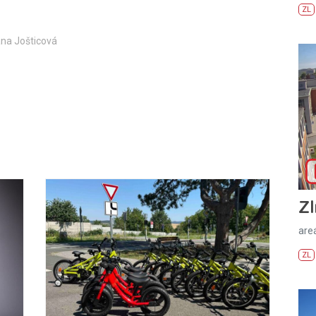
ZL
ana Jošticová
Zl
areá
ZL