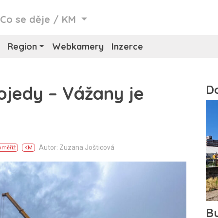
/
Co se děje
/
KM
Region
Webkamery
Inzerce
ojedy – Vážany je
Autor: Zuzana Jošticová
oměříž
KM