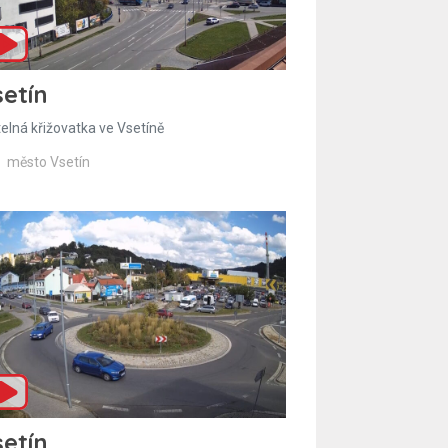
etín
telná křižovatka ve Vsetíně
město Vsetín
etín