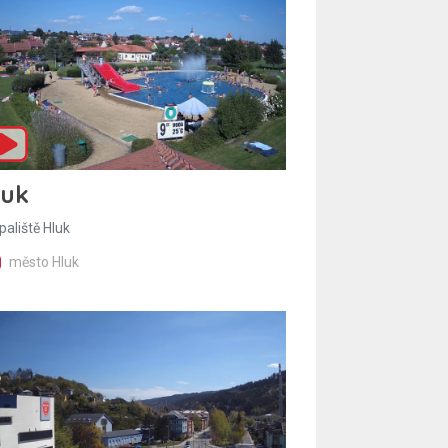
luk
paliště Hluk
město Hluk