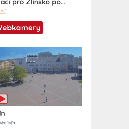
Webkamery
ín
ěstí Míru