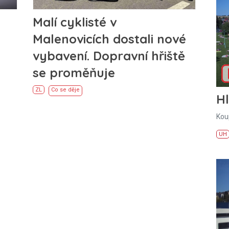
Malí cyklisté v
Malenovicích dostali nové
vybavení. Dopravní hřiště
se proměňuje
ZL
Co se děje
H
Kou
UH