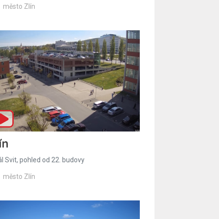
město Zlín
ín
l Svit, pohled od 22. budovy
město Zlín