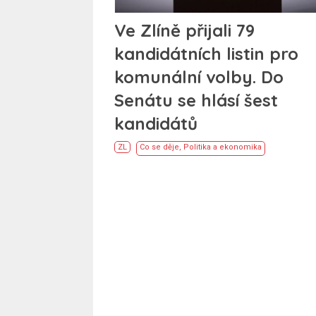
Ve Zlíně přijali 79
kandidátních listin pro
komunální volby. Do
Senátu se hlásí šest
kandidátů
ZL
Co se děje
,
Politika a ekonomika