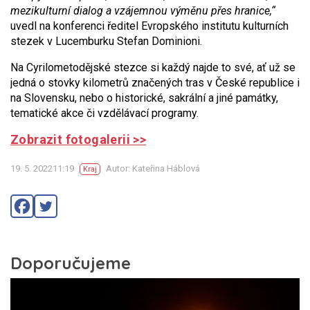
mezikulturní dialog a vzájemnou výměnu přes hranice,“
uvedl na konferenci ředitel Evropského institutu kulturních
stezek v Lucemburku Stefan Dominioni.
Na Cyrilometodějské stezce si každý najde to své, ať už se
jedná o stovky kilometrů značených tras v České republice i
na Slovensku, nebo o historické, sakrální a jiné památky,
tematické akce či vzdělávací programy.
Zobrazit fotogalerii >>
19. 5. 202211:19
Autor: Kateřina Háblová
Kraj