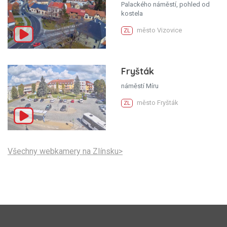
Palackého náměstí, pohled od
kostela
město Vizovice
ZL
Fryšták
náměstí Míru
město Fryšták
ZL
Všechny webkamery na Zlínsku>