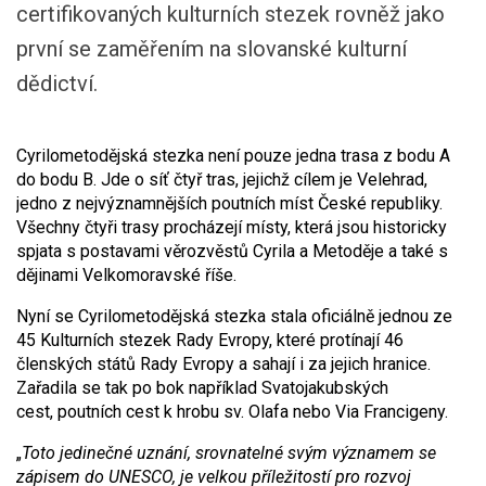
certifikovaných kulturních stezek rovněž jako
první se zaměřením na slovanské kulturní
dědictví.
Cyrilometodějská stezka není pouze jedna trasa z bodu A
do bodu B. Jde o síť čtyř tras, jejichž cílem je Velehrad,
jedno z nejvýznamnějších poutních míst České republiky.
Všechny čtyři trasy procházejí místy, která jsou historicky
spjata s postavami věrozvěstů Cyrila a Metoděje a také s
dějinami Velkomoravské říše.
Nyní se Cyrilometodějská stezka stala oficiálně jednou ze
45 Kulturních stezek Rady Evropy, které protínají 46
členských států Rady Evropy a sahají i za jejich hranice.
Zařadila se tak po bok například Svatojakubských
cest, poutních cest k hrobu sv. Olafa nebo Via Francigeny.
„
Toto jedinečné uznání, srovnatelné svým významem se
zápisem do UNESCO, je velkou příležitostí pro rozvoj