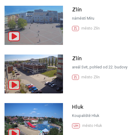
Zlín
náměstí Míru
město Zlín
ZL
Zlín
areál Svit, pohled od 22. budovy
město Zlín
ZL
Hluk
Koupaliště Hluk
město Hluk
UH