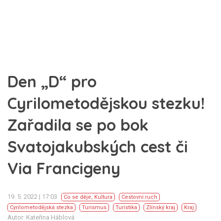
Den „D“ pro
Cyrilometodějskou stezku!
Zařadila se po bok
Svatojakubských cest či
Via Francigeny
19. 5. 2022 | 17:03
Co se děje
,
Kultura
Cestovní ruch
Cyrilometodějská stezka
Turismus
Turistika
Zlínský kraj
Kraj
Autor: Kateřina Háblová