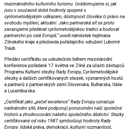
mezinárodního kulturního turismu. Uvědomujeme si, jak
jsou v současné době hodnoty spojené s
cyrilometodějským odkazem, důstojnost člověka či právo na
svobodu myšlení, aktuální. Jako partnerská síť se proto
zavazujeme předávat cyrilometodějskou tradici a budovat
partnerství po celé Evropě,“
uvedl náměstek hejtmana
Zlínského kraje a předseda pořádajícího sdružení Lubomír
Traub.
Předání certifikátu se uskutečnilo během mezinárodní
konference pořádané 17. května ve Zlíně za účasti zástupců
Programu Kulturní stezky Rady Evropy, Cyrilometodějské
stezky a dalších certifikovaných stezek, významných hostů
a partnerů z partnerských zemí Slovenska, Bulharska, Itálie
a Lucemburska.
„
Certifikát jako „pečeť excelence“ Rady Evropy označuje
nadnárodní sítě, které podporují porozumění naší společné
historii a zhodnocování našeho společného dědictví. Stezky
certifikované od roku 1987 symbolizují hodnoty Rady
Evropy: lidská práva, demokracii, kulturní rozmanitost,