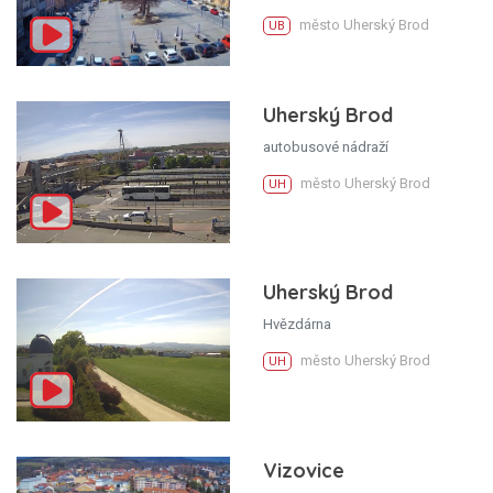
město Uherský Brod
UB
Uherský Brod
autobusové nádraží
město Uherský Brod
UH
Uherský Brod
Hvězdárna
město Uherský Brod
UH
Vizovice