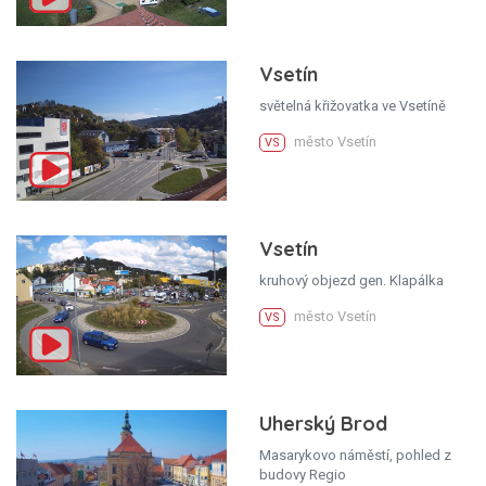
Vsetín
světelná křižovatka ve Vsetíně
město Vsetín
VS
Vsetín
kruhový objezd gen. Klapálka
město Vsetín
VS
Uherský Brod
Masarykovo náměstí, pohled z
budovy Regio