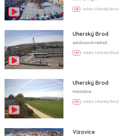
město Uherský Brod
UB
Uherský Brod
autobusové nádraží
město Uherský Brod
UH
Uherský Brod
Hvězdárna
město Uherský Brod
UH
Vizovice