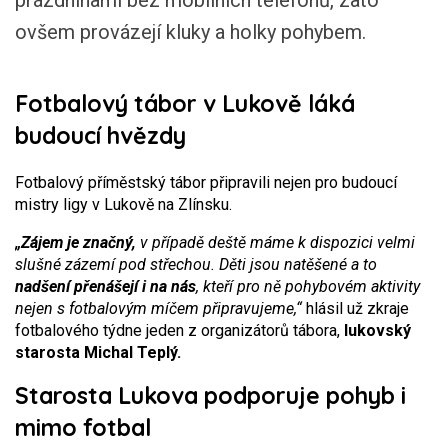
prázdninami bez mobilních telefonů, zato
ovšem provázejí kluky a holky pohybem.
Fotbalový tábor v Lukově láká
budoucí hvězdy
Fotbalový příměstský tábor připravili nejen pro budoucí
mistry ligy v Lukově na Zlínsku.
„Zájem je značný,
v případě deště máme k dispozici velmi
slušné zázemí pod střechou. Děti jsou natěšené a to
nadšení přenášejí i na nás
, kteří pro ně pohybovém aktivity
nejen s fotbalovým míčem připravujeme,“
hlásil už zkraje
fotbalového týdne jeden z organizátorů tábora,
lukovský
starosta Michal Teplý.
Starosta Lukova podporuje pohyb i
mimo fotbal