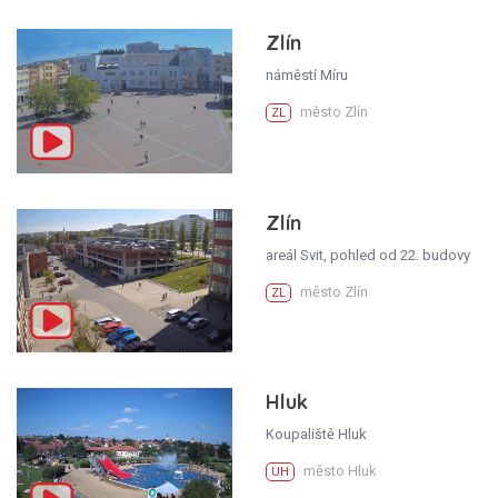
Zlín
náměstí Míru
město Zlín
ZL
Zlín
areál Svit, pohled od 22. budovy
město Zlín
ZL
Hluk
Koupaliště Hluk
město Hluk
UH