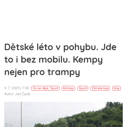
Dětské léto v pohybu. Jde
to i bez mobilu. Kempy
nejen pro trampy
9. 7. 2025 | 7:00
Co se děje
,
Sport
Kempy
Sport
Zlínský kraj
Kraj
Autor: Jan Čada