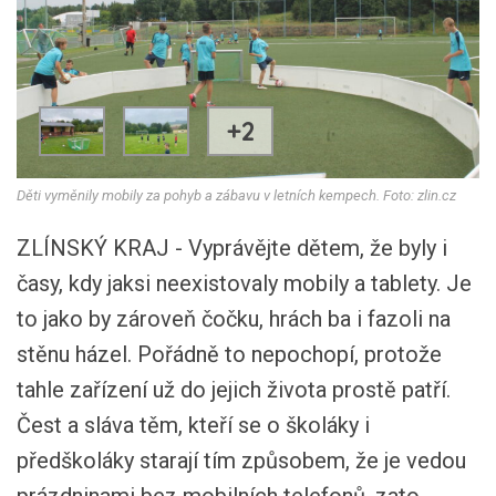
+2
Děti vyměnily mobily za pohyb a zábavu v letních kempech. Foto: zlin.cz
ZLÍNSKÝ KRAJ - Vyprávějte dětem, že byly i
časy, kdy jaksi neexistovaly mobily a tablety. Je
to jako by zároveň čočku, hrách ba i fazoli na
stěnu házel. Pořádně to nepochopí, protože
tahle zařízení už do jejich života prostě patří.
Čest a sláva těm, kteří se o školáky i
předškoláky starají tím způsobem, že je vedou