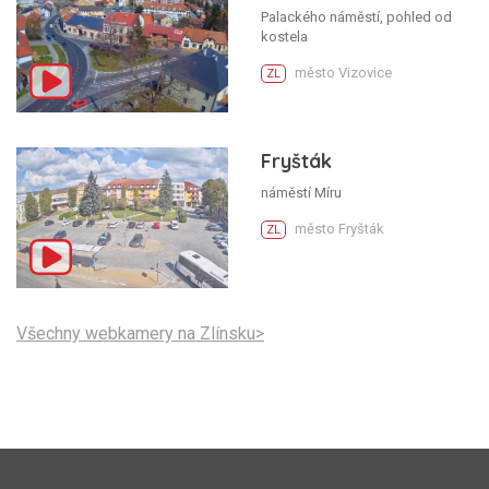
Palackého náměstí, pohled od
kostela
město Vizovice
ZL
Fryšták
náměstí Míru
město Fryšták
ZL
Všechny webkamery na Zlínsku>