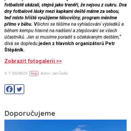
fotbalisté ukázali, stejně jako trenéři, že nejsou z cukru. Dva
dny fotbalové lásky mezi kapkami deště máme za sebou,
teď místo hřiště využijeme tělocvičny, program měníme
přímo v běhu. V
šichni se těšíme na vyhlašování výsledků a
během kempu hlavně na nadšení a zlepšování se všech
účastníků. Jen si musíme poradit s očekávaným deštěm,“
dívá se dopředu
jeden z hlavních organizátorů Petr
Štěpáník.
Zobrazit fotogalerii >>
9. 7. 20258:29
Autor: Jan Čada
Kraj