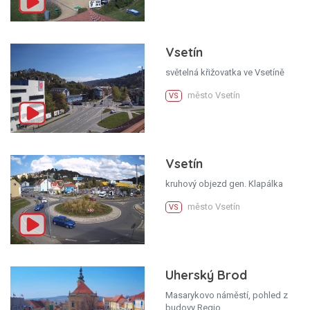
Vsetín
světelná křižovatka ve Vsetíně
město Vsetín
VS
Vsetín
kruhový objezd gen. Klapálka
město Vsetín
VS
Uherský Brod
Masarykovo náměstí, pohled z
budovy Regio