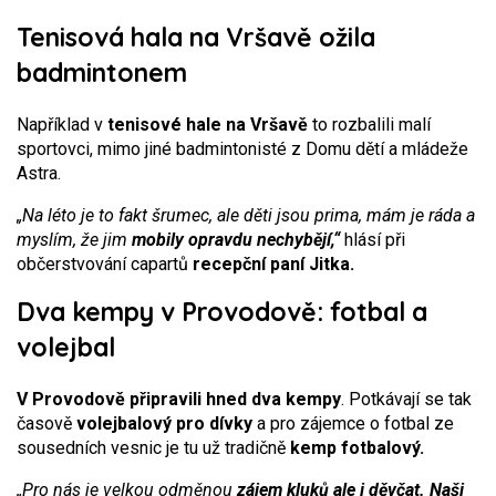
Tenisová hala na Vršavě ožila
badmintonem
Například v
tenisové hale na Vršavě
to rozbalili malí
sportovci, mimo jiné badmintonisté z Domu dětí a mládeže
Astra.
„Na léto je to fakt šrumec, ale děti jsou prima, mám je ráda a
myslím, že jim
mobily opravdu nechybějí,“
hlásí při
občerstvování capartů
recepční paní Jitka.
Dva kempy v Provodově: fotbal a
volejbal
V Provodově připravili hned dva kempy
. Potkávají se tak
časově
volejbalový pro dívky
a pro zájemce o fotbal ze
sousedních vesnic je tu už tradičně
kemp fotbalový.
„Pro nás je velkou odměnou
zájem kluků ale i děvčat. Naši