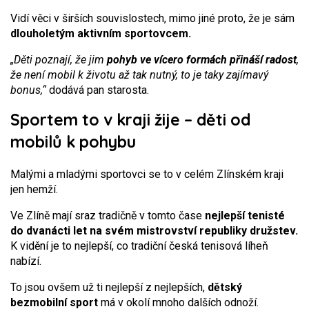
Vidí věci v širších souvislostech, mimo jiné proto, že je sám
dlouholetým aktivním sportovcem.
„Děti poznají, že jim
pohyb ve vícero formách přináší radost
,
že není mobil k životu až tak nutný, to je taky zajímavý
bonus,“
dodává pan starosta.
Sportem to v kraji žije – děti od
mobilů k pohybu
Malými a mladými sportovci se to v celém Zlínském kraji
jen hemží.
Ve Zlíně mají sraz tradičně v tomto čase
nejlepší tenisté
do dvanácti let na svém mistrovství republiky družstev.
K vidění je to nejlepší, co tradiční česká tenisová líheň
nabízí.
To jsou ovšem už ti nejlepší z nejlepších,
dětský
bezmobilní sport
má v okolí mnoho dalších odnoží.