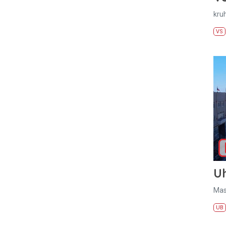
kru
VS
U
Mas
UB