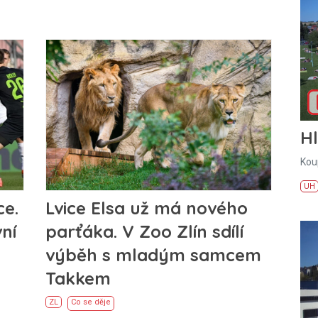
H
Kou
UH
ce.
Lvice Elsa už má nového
ní
parťáka. V Zoo Zlín sdílí
výběh s mladým samcem
Takkem
ZL
Co se děje