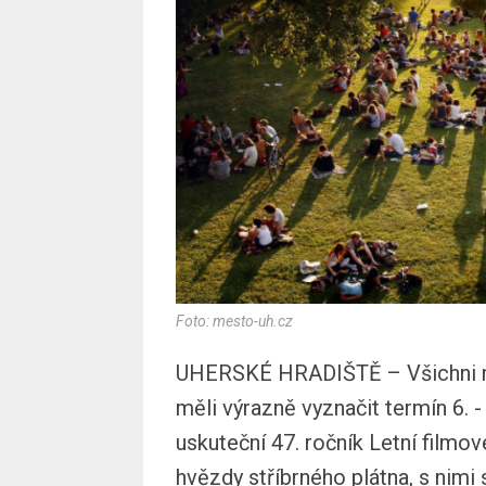
Foto: mesto-uh.cz
UHERSKÉ HRADIŠTĚ – Všichni mil
měli výrazně vyznačit termín 6. -
uskuteční 47. ročník Letní filmo
hvězdy stříbrného plátna, s nimi