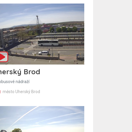
herský Brod
obusové nádraží
město Uherský Brod