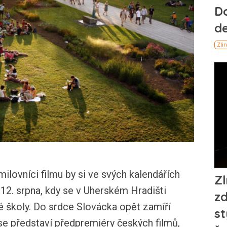
ovníci filmu by si ve svých kalendářích
 12. srpna, kdy se v Uherském Hradišti
vé školy. Do srdce Slovácka opět zamíří
 se představí předpremiéry českých filmů,