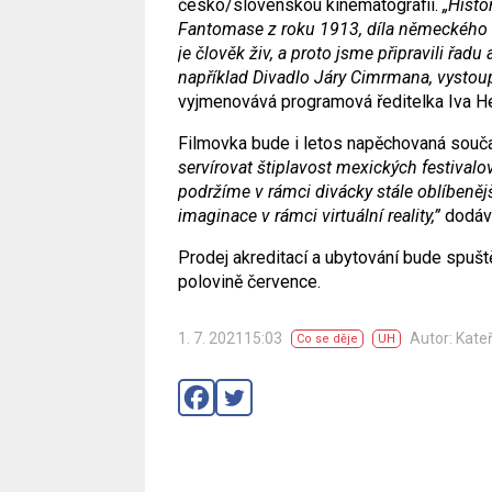
česko/slovenskou kinematografií.
„Histo
Fantomase z roku 1913, díla německého 
je člověk živ, a proto jsme připravili řad
například Divadlo Járy Cimrmana, vystoupí 
vyjmenovává programová ředitelka Iva He
Filmovka bude i letos napěchovaná sou
servírovat štiplavost mexických festivalo
podržíme v rámci divácky stále oblíbeněj
imaginace v rámci virtuální reality,”
dodává
Prodej akreditací a ubytování bude spušt
polovině července.
1. 7. 202115:03
Autor: Kate
Co se děje
UH