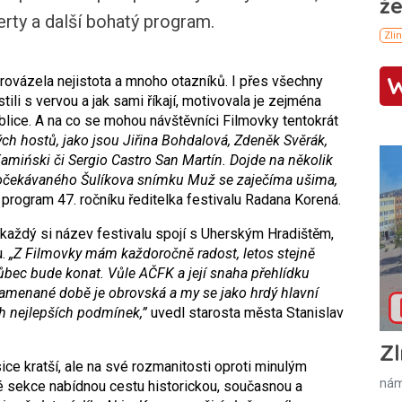
erty a další bohatý program.
provázela nejistota a mnoho otazníků. I přes všechny
ili s vervou a jak sami říkají, motivovala je zejména
ublice. A na co se mohou návštěvníci Filmovky tentokrát
ch hostů, jako jsou Jiřina Bohdalová, Zdeněk Svěrák,
miński či Sergio Castro San Martín. Dojde na několik
 očekávaného Šulíkova snímku Muž se zaječíma ušima,
 program 47. ročníku ředitelka festivalu Radana Korená.
 každý si název festivalu spojí s Uherským Hradištěm,
u.
„Z Filmovky mám každoročně radost, letos stejně
vůbec bude konat. Vůle AČFK a její snaha přehlídku
namenané době je obrovská a my se jako hrdý hlavní
ch nejlepších podmínek,”
uvedl starosta města Stanislav
Zl
ice kratší, ale na své rozmanitosti oproti minulým
nám
vé sekce nabídnou cestu historickou, současnou a