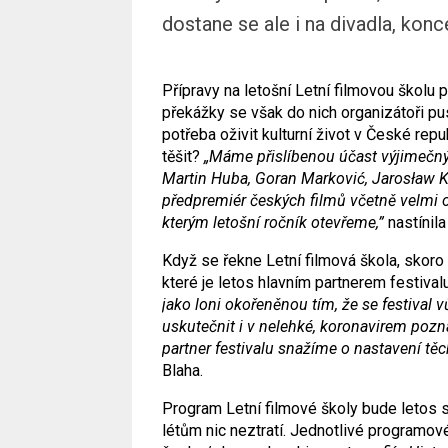
dostane se ale i na divadla, konc
Přípravy na letošní Letní filmovou školu 
překážky se však do nich organizátoři pust
potřeba oživit kulturní život v České rep
těšit?
„
Máme p
řislíben
ou
účast výjimečný
Martin Huba, Goran Marković, Jarosław Ka
předpremiér českých filmů včetně velmi
kterým letošní ročník otevřeme,”
nastínila
Když se řekne Letní filmová škola, skoro
které je letos hlavním partnerem festival
jako loni okořeněnou tím, že se festival 
uskutečnit i v nelehké, koronavirem poz
partner festivalu snažíme o nastavení tě
Blaha.
Program Letní filmové školy bude letos s
létům nic neztratí. Jednotlivé programo