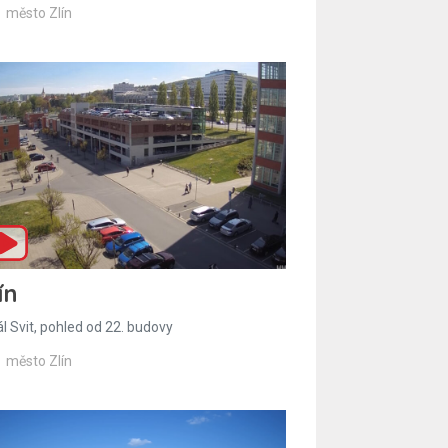
město Zlín
ín
l Svit, pohled od 22. budovy
město Zlín