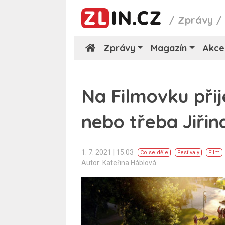
/
Zprávy
Zprávy
Magazín
Akce
Na Filmovku při
nebo třeba Jiři
1. 7. 2021 | 15:03
Co se děje
Festivaly
Film
Autor: Kateřina Háblová