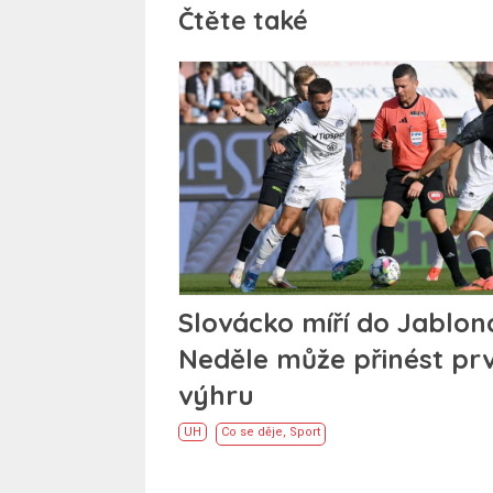
Čtěte také
Slovácko míří do Jablon
Neděle může přinést prv
výhru
UH
Co se děje
,
Sport