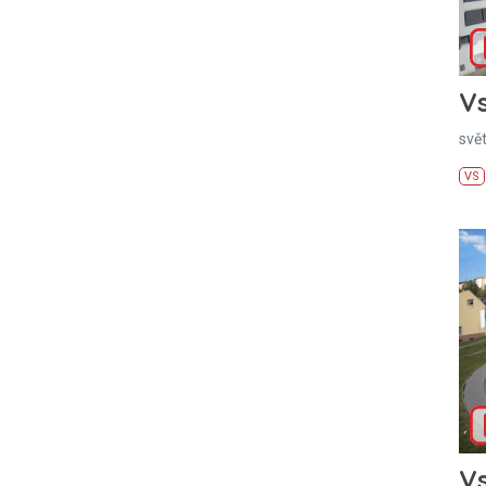
Vs
svě
VS
Vs