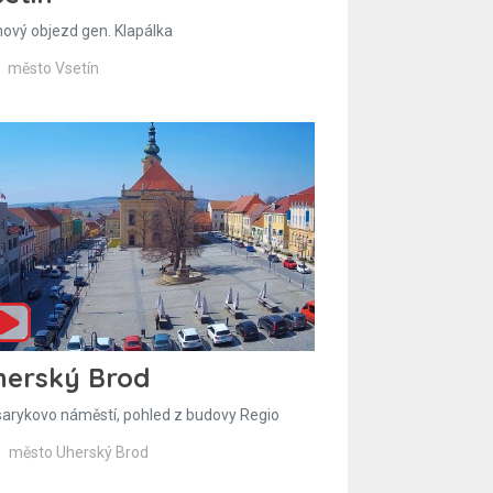
hový objezd gen. Klapálka
město Vsetín
herský Brod
arykovo náměstí, pohled z budovy Regio
město Uherský Brod