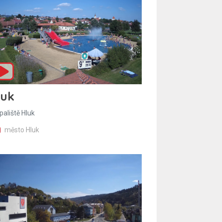
luk
paliště Hluk
město Hluk