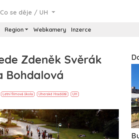
/
Co se děje
/
UH
Region
Webkamery
Inzerce
jede Zdeněk Svěrák
na Bohdalová
Letní filmová škola
Uherské Hradiště
UH