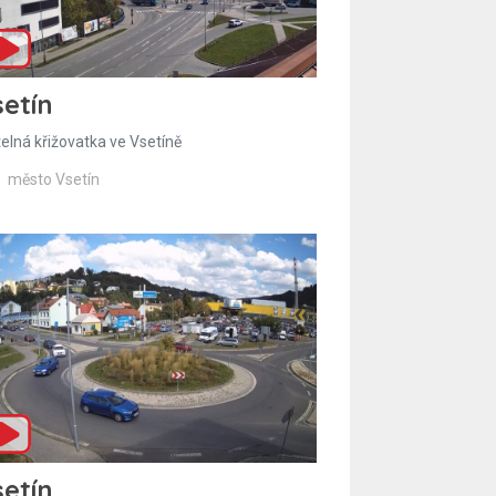
etín
telná křižovatka ve Vsetíně
město Vsetín
etín