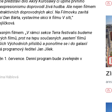
rie představí dílo Akiry Kurosawy či úplně prvního
ZL
expresionismu doprovodí živá hudba. Ale nejen filmem
u atraktivních doprovodných akcí. Na Filmovku zavítá
Dan Bárta, vystavíme skici k filmu V síti,”
jlíčková.
časným filmem.
„V rámci sekce Terra festivalis budeme
vých filmů, prst na tepu současných ‚eastern‘ filmů
ších Východních příslibů a ponoříme se i do galaxií
 programový ředitel Jan Jílek.
ěn 1. července. Denní program bude zveřejněn v
Zl
řina Háblová
areá
ZL