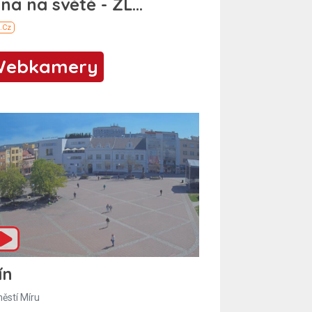
Webkamery
ín
ěstí Míru