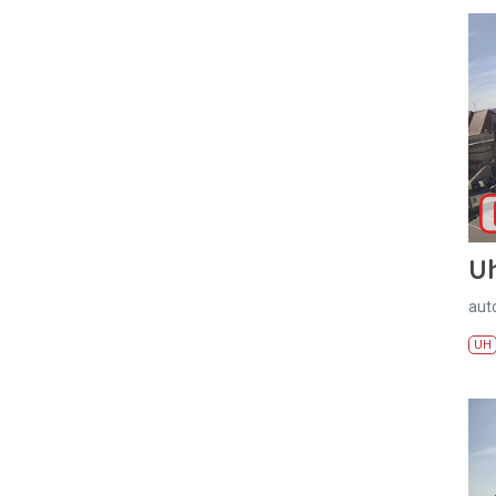
U
aut
UH