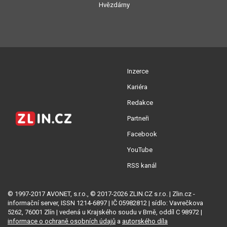
Hvězdárny
Inzerce
Kariéra
Redakce
Partneři
Facebook
YouTube
RSS kanál
© 1997-2017 AVONET, s.r.o., © 2017-2026 ZLIN.CZ s.r.o. | Zlin.cz -
informační server, ISSN 1214-6897 | IČ 05982812 | sídlo: Vavrečkova
5262, 76001 Zlín | vedená u Krajského soudu v Brně, oddíl C 98972 |
informace o ochraně osobních údajů
a
autorského díla