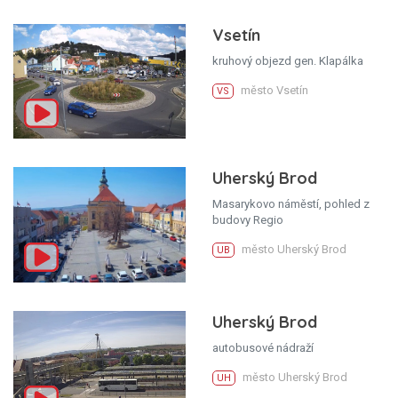
Vsetín
kruhový objezd gen. Klapálka
město Vsetín
VS
Uherský Brod
Masarykovo náměstí, pohled z
budovy Regio
město Uherský Brod
UB
Uherský Brod
autobusové nádraží
město Uherský Brod
UH