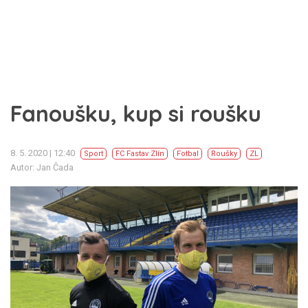
Fanoušku, kup si roušku
8. 5. 2020 | 12:40
Sport
FC Fastav Zlín
Fotbal
Roušky
ZL
Autor: Jan Čada