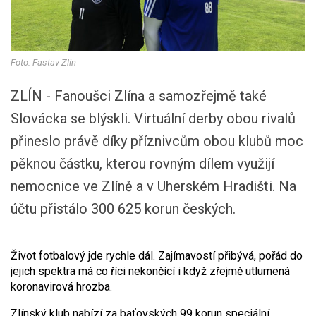
Foto: Fastav Zlín
ZLÍN - Fanoušci Zlína a samozřejmě také
Slovácka se blýskli. Virtuální derby obou rivalů
přineslo právě díky příznivcům obou klubů moc
pěknou částku, kterou rovným dílem využijí
nemocnice ve Zlíně a v Uherském Hradišti. Na
účtu přistálo 300 625 korun českých.
Život fotbalový jde rychle dál. Zajímavostí přibývá, pořád do
jejich spektra má co říci nekončící i když zřejmě utlumená
koronavirová hrozba.
Zlínský klub nabízí za baťovských 99 korun speciální