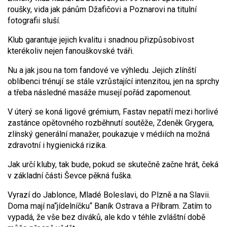
roušky, vida jak pánům Džafičovi a Poznarovi na titulní
fotografii sluší.
Klub garantuje jejich kvalitu i snadnou přizpůsobivost
kterékoliv nejen fanouškovské tváři.
Nu a jak jsou na tom fandové ve výhledu. Jejich zlínští
oblíbenci trénují se stále vzrůstající intenzitou, jen na sprchy
a třeba následné masáže musejí pořád zapomenout.
V úterý se koná ligové grémium, Fastav nepatří mezi horlivé
zastánce opětovného rozběhnutí soutěže, Zdeněk Grygera,
zlínský generální manažer, poukazuje v médiích na možná
zdravotní i hygienická rizika.
Jak určí kluby, tak bude, pokud se skutečně začne hrát, čeká
v základní části Ševce pěkná fuška.
Vyrazí do Jablonce, Mladé Boleslavi, do Plzně a na Slavii.
Doma mají na“jídelníčku“ Baník Ostrava a Příbram. Zatím to
vypadá, že vše bez diváků, ale kdo v téhle zvláštní době