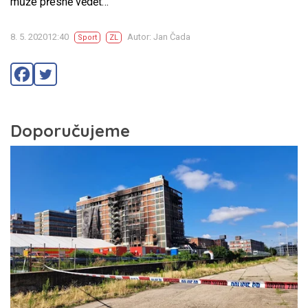
může přesně vědět…
8. 5. 202012:40
Autor: Jan Čada
Sport
ZL