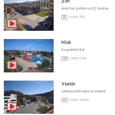
Zlín
areál Svit, pohled od 22. budovy
město Zlín
ZL
Hluk
Koupaliště Hluk
město Hluk
UH
Vsetín
světelná křižovatka ve Vsetíně
město Vsetín
VS