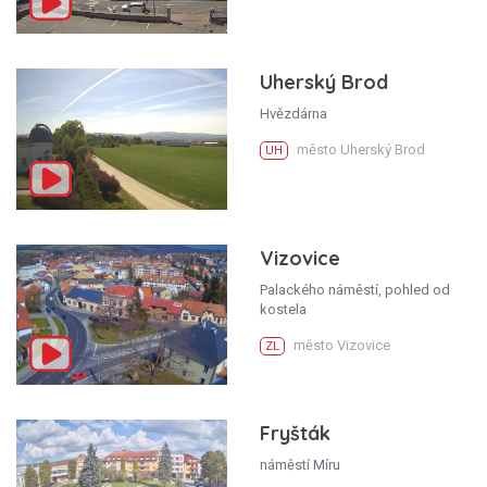
Uherský Brod
Hvězdárna
město Uherský Brod
UH
Vizovice
Palackého náměstí, pohled od
kostela
město Vizovice
ZL
Fryšták
náměstí Míru