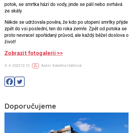
potok, se smrtka hází do vody, jinde se pálí nebo svrhává
ze skály.
Někde se udržovala pověra, že kdo po utopení smrtky přijde
zpět do vsi poslední, ten do roka zemře. Zpět od potoka se
proto nevracel spořádaný průvod, ale každý běžel doslova o
život!
Zobrazit fotogalerii >>
4. 4. 202213:12
Autor: Kateřina Háblová
ZL