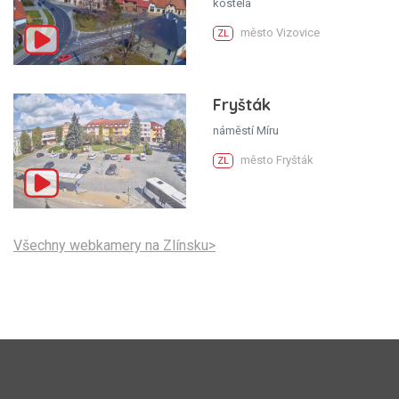
kostela
město Vizovice
ZL
Fryšták
náměstí Míru
město Fryšták
ZL
Všechny webkamery na Zlínsku>