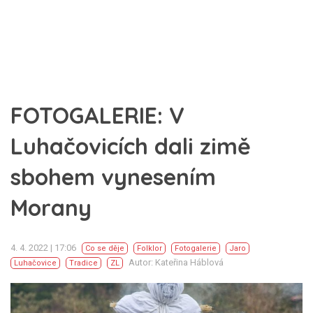
FOTOGALERIE: V
Luhačovicích dali zimě
sbohem vynesením
Morany
4. 4. 2022 | 17:06
Co se děje
Folklor
Fotogalerie
Jaro
Autor: Kateřina Háblová
Luhačovice
Tradice
ZL