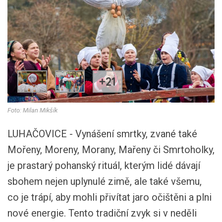
+21
Foto: Milan Mikšík
LUHAČOVICE - Vynášení smrtky, zvané také
Mořeny, Moreny, Morany, Mařeny či Smrtoholky,
je prastarý pohanský rituál, kterým lidé dávají
sbohem nejen uplynulé zimě, ale také všemu,
co je trápí, aby mohli přivítat jaro očištěni a plni
nové energie. Tento tradiční zvyk si v neděli