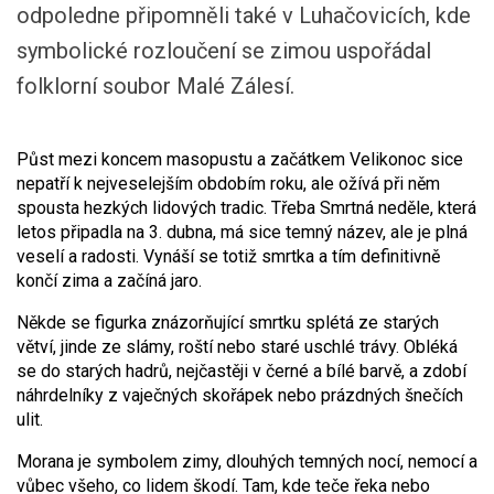
odpoledne připomněli také v Luhačovicích, kde
symbolické rozloučení se zimou uspořádal
folklorní soubor Malé Zálesí.
Půst mezi koncem masopustu a začátkem Velikonoc sice
nepatří k nejveselejším obdobím roku, ale ožívá při něm
spousta hezkých lidových tradic. Třeba Smrtná neděle, která
letos připadla na 3. dubna, má sice temný název, ale je plná
veselí a radosti. Vynáší se totiž smrtka a tím definitivně
končí zima a začíná jaro.
Někde se figurka znázorňující smrtku splétá ze starých
větví, jinde ze slámy, roští nebo staré uschlé trávy. Obléká
se do starých hadrů, nejčastěji v černé a bílé barvě, a zdobí
náhrdelníky z vaječných skořápek nebo prázdných šnečích
ulit.
Morana je symbolem zimy, dlouhých temných nocí, nemocí a
vůbec všeho, co lidem škodí. Tam, kde teče řeka nebo