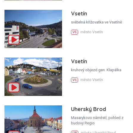
Vsetín
světelná křižovatka ve Vsetíně
město Vsetín
VS
Vsetín
kruhový objezd gen. Klapálka
město Vsetín
VS
Uherský Brod
Masarykovo náměstí, pohled z
budovy Regio
město Uherský Brod