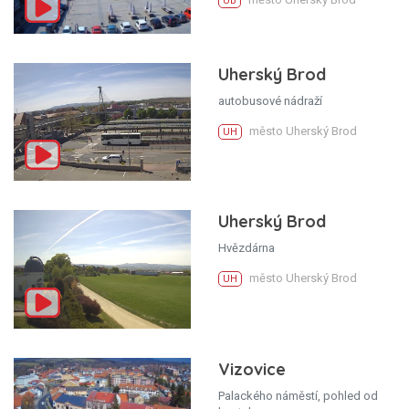
UB
Uherský Brod
autobusové nádraží
město Uherský Brod
UH
Uherský Brod
Hvězdárna
město Uherský Brod
UH
Vizovice
Palackého náměstí, pohled od