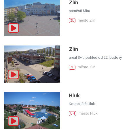
Zlín
náměstí Míru
město Zlín
ZL
Zlín
areál Svit, pohled od 22. budovy
město Zlín
ZL
Hluk
Koupaliště Hluk
město Hluk
UH